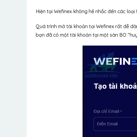
Hiện tại Wefinex không hề nhắc đến các loại
Quá trình mở tài khoản tại Wefinex rất dễ dà
bạn đã có một tài khoản tại một sàn BO “huy