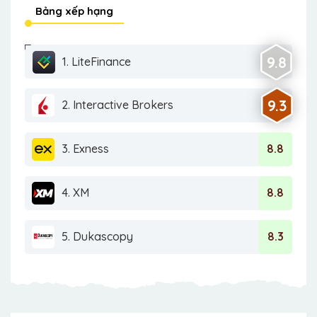
Bảng xếp hạng
9.8
1. LiteFinance
9.3
2. Interactive Brokers
3. Exness
8.8
4. XM
8.8
5. Dukascopy
8.3