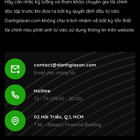
Hãy cân nhắc kỹ lưỡng và tham khảo chuyên gia tài chính
độc lập trước khi đưa ra bất kỳ quyết định đầu tư nào.
Danhgiasan.com không chịu trách nhiệm về bất kỳ tổn thất
tài chính nào phát sinh từ việc sử dụng thông tin trên website.
contact@danhgiasan.com
Email cho chúng tôi
Hotline
T2 - T6 (09:00 - 20:00)
02 Hải Triều, Q.1, HCM
T.46 – Bitexco Financial Building