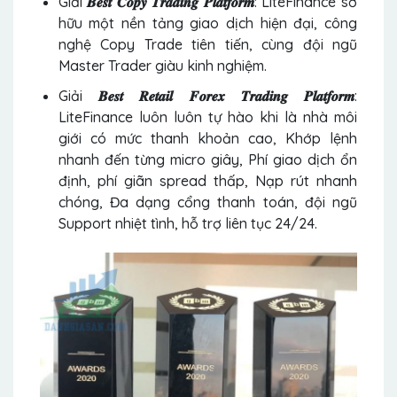
Giải
𝑩𝒆𝒔𝒕 𝑪𝒐𝒑𝒚 𝑻𝒓𝒂𝒅𝒊𝒏𝒈 𝑷𝒍𝒂𝒕𝒇𝒐𝒓𝒎
: LiteFinance sở
hữu một nền tảng giao dịch hiện đại, công
nghệ Copy Trade tiên tiến, cùng đội ngũ
Master Trader giàu kinh nghiệm.
Giải
𝑩𝒆𝒔𝒕 𝑹𝒆𝒕𝒂𝒊𝒍 𝑭𝒐𝒓𝒆𝒙 𝑻𝒓𝒂𝒅𝒊𝒏𝒈 𝑷𝒍𝒂𝒕𝒇𝒐𝒓𝒎
:
LiteFinance luôn luôn tự hào khi là nhà môi
giới có mức thanh khoản cao, Khớp lệnh
nhanh đến từng micro giây, Phí giao dịch ổn
định, phí giãn spread thấp, Nạp rút nhanh
chóng, Đa dạng cổng thanh toán, đội ngũ
Support nhiệt tình, hỗ trợ liên tục 24/24.