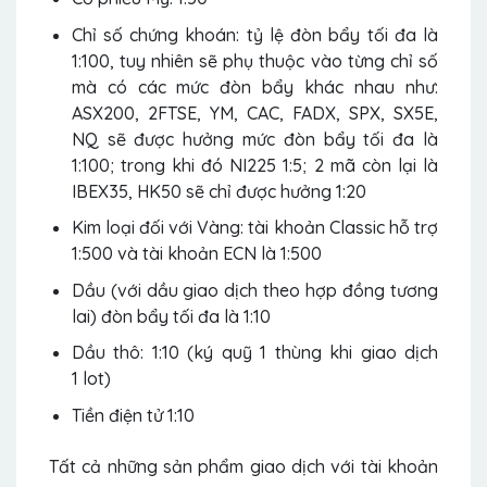
Chỉ số chứng khoán: tỷ lệ đòn bẩy tối đa là
1:100, tuy nhiên sẽ phụ thuộc vào từng chỉ số
mà có các mức đòn bẩy khác nhau như:
ASX200, 2FTSE, YM, CAC, FADX, SPX, SX5E,
NQ sẽ được hưởng mức đòn bẩy tối đa là
1:100; trong khi đó NI225 1:5; 2 mã còn lại là
IBEX35, HK50 sẽ chỉ được hưởng 1:20
Kim loại đối với Vàng: tài khoản Classic hỗ trợ
1:500 và tài khoản ECN là 1:500
Dầu (với dầu giao dịch theo hợp đồng tương
lai) đòn bẩy tối đa là 1:10
Dầu thô: 1:10 (ký quỹ 1 thùng khi giao dịch
1 lot)
Tiền điện tử 1:10
Tất cả những sản phẩm giao dịch với tài khoản