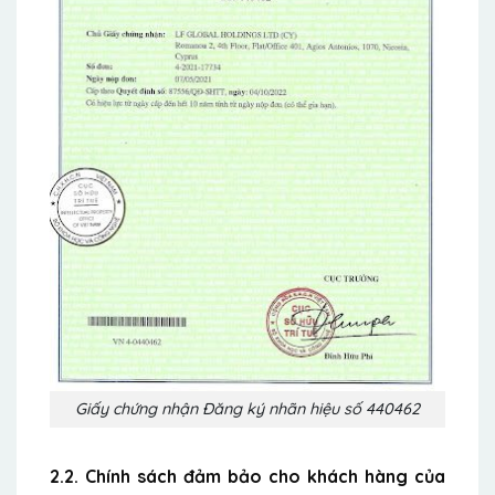
Giấy chứng nhận Đăng ký nhãn hiệu số 440462
2.2. Chính sách đảm bảo cho khách hàng của