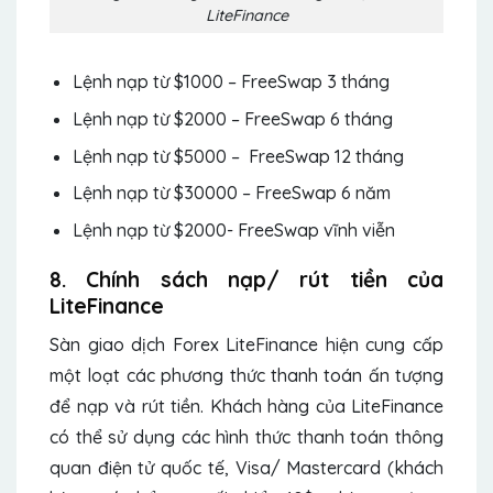
LiteFinance
Lệnh nạp từ $1000 – FreeSwap 3 tháng
Lệnh nạp từ $2000 – FreeSwap 6 tháng
Lệnh nạp từ $5000 – FreeSwap 12 tháng
Lệnh nạp từ $30000 – FreeSwap 6 năm
Lệnh nạp từ $2000- FreeSwap vĩnh viễn
8. Chính sách nạp/ rút tiền của
LiteFinance
Sàn giao dịch Forex LiteFinance hiện cung cấp
một loạt các phương thức thanh toán ấn tượng
để nạp và rút tiền. Khách hàng của LiteFinance
có thể sử dụng các hình thức thanh toán thông
quan điện tử quốc tế, Visa/ Mastercard (khách