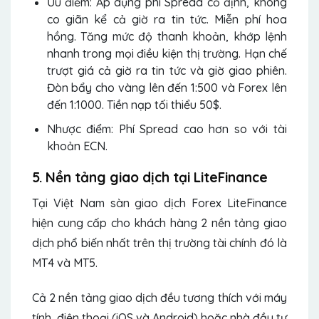
Ưu điểm: Áp dụng phí Spread cố định, không
co giãn kể cả giờ ra tin tức. Miễn phí hoa
hồng. Tăng mức độ thanh khoản, khớp lệnh
nhanh trong mọi điều kiện thị trường. Hạn chế
trượt giá cả giờ ra tin tức và giờ giao phiên.
Đòn bẩy cho vàng lên đến 1:500 và Forex lên
đến 1:1000. Tiền nạp tối thiểu 50$.
Nhược điểm: Phí Spread cao hơn so với tài
khoản ECN.
5. Nền tảng giao dịch tại LiteFinance
Tại Việt Nam sàn giao dịch Forex LiteFinance
hiện cung cấp cho khách hàng 2 nền tảng giao
dịch phổ biến nhất trên thị trường tài chính đó là
MT4 và MT5.
Cả 2 nền tảng giao dịch đều tương thích với máy
tính, điện thoại (iOS và Android) hoặc nhà đầu tư