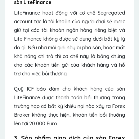
sàn LiteFinance
LiteFinance hoạt động với cơ chế Segregated
account tức là tài khoản của người chơi sẽ được
giữ tại các tài khoản ngân hàng riêng biệt và
Lite Finance không được sử dụng dưới bất kỳ lý
do gì. Nếu nhà môi giới này bị phá sản, hoặc mất
khả năng chi trả thì cơ chế này là bằng chứng
cho các khoản tiền gửi của khách hàng và hỗ
trợ cho việc bồi thường.
Quỹ ICF bảo đảm cho khách hàng của sàn
LiteFinance được thanh toán bồi thường trong
trường hợp có bất kỳ khiếu nại nào xảy ra Forex
Broker không thực hiện, khoản tiền bồi thường
lên tới 20.000 Euro.
3. Sản phẩm giao dịch của sàn Forex