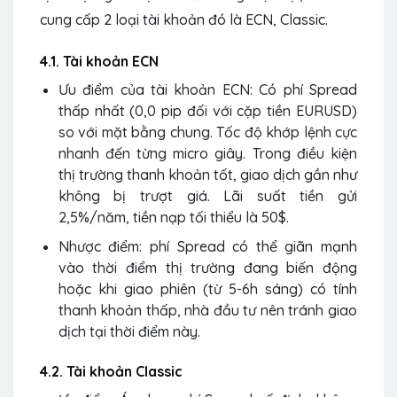
cung cấp 2 loại tài khoản đó là ECN, Classic.
4.1. Tài khoản ECN
Ưu điểm của tài khoản ECN: Có phí Spread
thấp nhất (0,0 pip đối với cặp tiền EURUSD)
so với mặt bằng chung. Tốc độ khớp lệnh cực
nhanh đến từng micro giây. Trong điều kiện
thị trường thanh khoản tốt, giao dịch gần như
không bị trượt giá. Lãi suất tiền gửi
2,5%/năm, tiền nạp tối thiểu là 50$.
Nhược điểm: phí Spread có thể giãn mạnh
vào thời điểm thị trường đang biến động
hoặc khi giao phiên (từ 5-6h sáng) có tính
thanh khoản thấp, nhà đầu tư nên tránh giao
dịch tại thời điểm này.
4.2. Tài khoản Classic