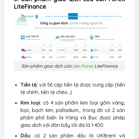
LiteFinance
Sản phẩm giao dịch của
sàn Forex
LiteFinance
Tiền tệ:
với 56 cặp tiền tệ được cung cấp (tiền
tệ chính, tiền tệ chéo…)
Kim loại:
có 4 sản phẩm kim loại gồm vàng,
bạc, bạch kim, palladium., trong đó có 2 sản
phẩm phổ biến là Vàng và Bạc được phép
giao dịch với đòn bẩy tối đa là 1:400.
Dầu:
có 2 sản phẩm dầu là UKBrent và