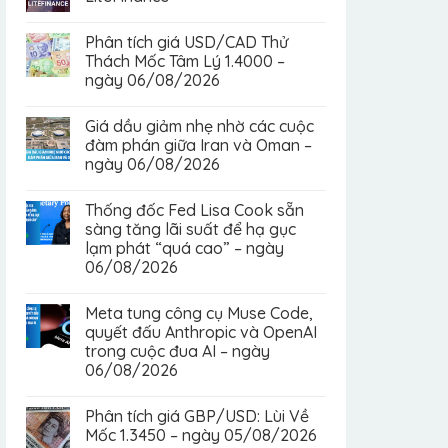
Phân tích giá USD/CAD Thử
Thách Mốc Tâm Lý 1.4000 –
ngày 06/08/2026
Giá dầu giảm nhẹ nhờ các cuộc
đàm phán giữa Iran và Oman –
ngày 06/08/2026
Thống đốc Fed Lisa Cook sẵn
sàng tăng lãi suất để hạ gục
lạm phát “quá cao” – ngày
06/08/2026
Meta tung công cụ Muse Code,
quyết đấu Anthropic và OpenAI
trong cuộc đua AI – ngày
06/08/2026
Phân tích giá GBP/USD: Lùi Về
Mốc 1.3450 – ngày 05/08/2026