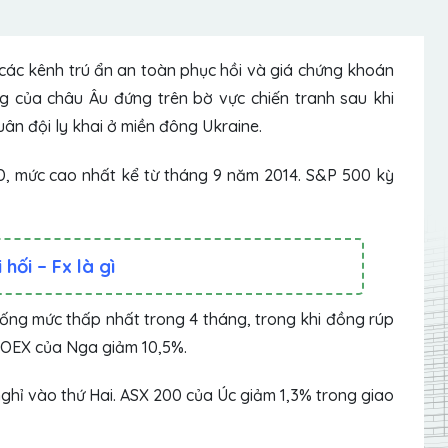
các kênh trú ẩn an toàn phục hồi và giá chứng khoán
g của châu Âu đứng trên bờ vực chiến tranh sau khi
ân đội ly khai ở miền đông Ukraine.
, mức cao nhất kể từ tháng 9 năm 2014.
S&P 500 kỳ
hối – Fx là gì
ng mức thấp nhất trong 4 tháng, trong khi đồng rúp
MOEX của Nga giảm 10,5%.
ghỉ vào thứ Hai.
ASX 200
của Úc giảm 1,3% trong giao