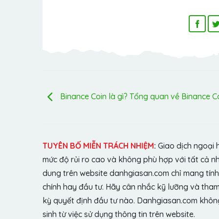
Binance Coin là gì? Tổng quan về Binance C
TUYÊN BỐ MIỄN TRÁCH NHIỆM
:
Giao dịch ngoại 
mức độ rủi ro cao và không phù hợp với tất cả n
dung trên website danhgiasan.com chỉ mang tính 
chính hay đầu tư. Hãy cân nhắc kỹ lưỡng và tham 
kỳ quyết định đầu tư nào. Danhgiasan.com không 
sinh từ việc sử dụng thông tin trên website.