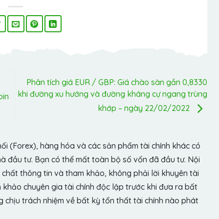
Phân tích giá EUR / GBP: Giá chào sàn gần 0,8330
khi đường xu hướng và đường kháng cự ngang trùng
oin
khớp – ngày 22/02/2022
hối (Forex), hàng hóa và các sản phẩm tài chính khác có
hà đầu tư. Bạn có thể mất toàn bộ số vốn đã đầu tư. Nội
chất thông tin và tham khảo, không phải lời khuyên tài
khảo chuyên gia tài chính độc lập trước khi đưa ra bất
chịu trách nhiệm về bất kỳ tổn thất tài chính nào phát