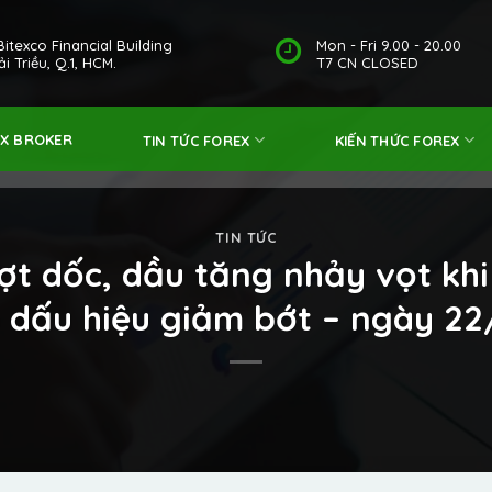
Bitexco Financial Building
Mon - Fri 9.00 - 20.00
i Triều, Q.1, HCM.
T7 CN CLOSED
EX BROKER
TIN TỨC FOREX
KIẾN THỨC FOREX
TIN TỨC
t dốc, dầu tăng nhảy vọt kh
 dấu hiệu giảm bớt – ngày 2