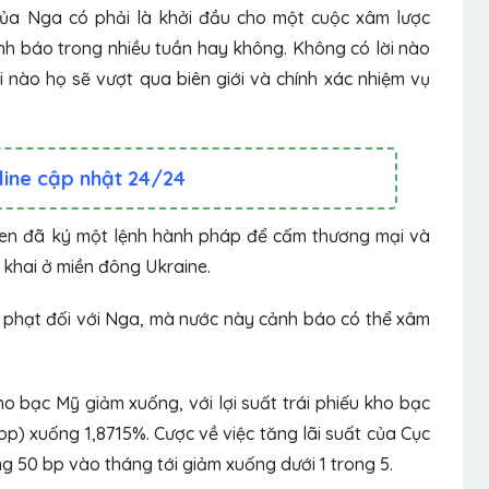
của Nga có phải là khởi đầu cho một cuộc xâm lược
h báo trong nhiều tuần hay không. Không có lời nào
i nào họ sẽ vượt qua biên giới và chính xác nhiệm vụ
line cập nhật 24/24
den đã ký một lệnh hành pháp để cấm thương mại và
 khai ở miền đông Ukraine.
 phạt đối với Nga, mà nước này cảnh báo có thể xâm
kho bạc Mỹ giảm xuống, với lợi suất trái phiếu kho bạc
p) xuống 1,8715%. Cược về việc tăng lãi suất của Cục
g 50 bp vào tháng tới giảm xuống dưới 1 trong 5.