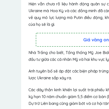
Hiện vẫn chưa rõ liệu hành động quân sự 
Ukraine mà Hoa Kỳ và các đồng minh đã cản
về quy mô lực lượng mà Putin điều động, kh
của họ sẽ là gì.
Giá vàng on
Nhà Trắng cho biết, Tổng thống Mỹ Joe Bi
đầu tư giữa các cá nhân Mỹ và hai khu vực ly
Anh tuyên bố sẽ áp đặt các biện pháp trừng
lược Ukraine sắp xảy ra.
Các dây thần kinh khiến lợi suất trái phiếu 
kỳ hạn 10 năm chuẩn giảm 5,5 điểm cơ bản (b
Dự trữ Liên bang cũng giảm bớt và cơ hội tăn