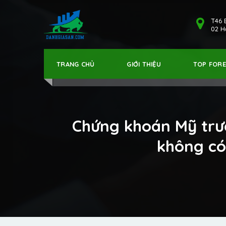
T46 
02 Hả
TRANG CHỦ
GIỚI THIỆU
TOP FOR
Chứng khoán Mỹ trượ
không có