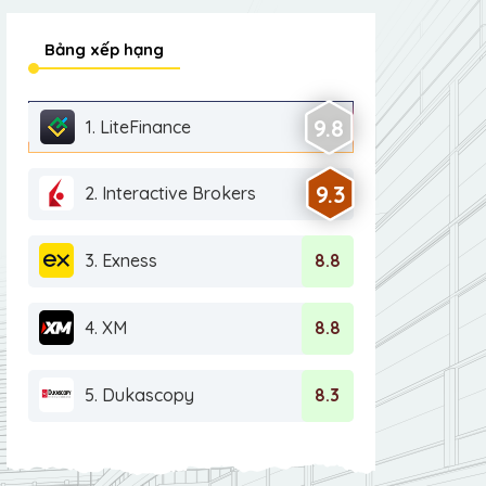
Bảng xếp hạng
9.8
1. LiteFinance
9.3
2. Interactive Brokers
3. Exness
8.8
4. XM
8.8
5. Dukascopy
8.3