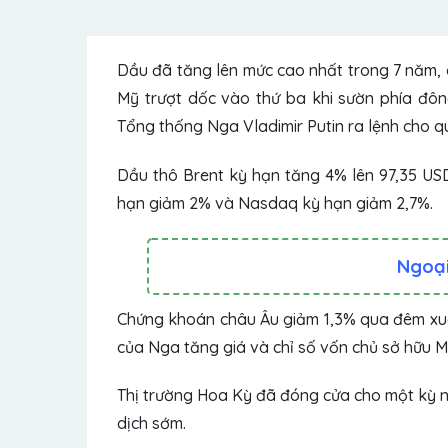
Dầu đã tăng lên mức cao nhất trong 7 năm, 
Mỹ trượt dốc vào thứ ba khi sườn phía đôn
Tổng thống Nga Vladimir Putin ra lệnh cho qu
Dầu thô Brent
kỳ hạn tăng 4% lên 97,35 USD
hạn
giảm 2% và Nasdaq kỳ hạn giảm 2,7%.
Ngoại 
Chứng khoán châu Âu giảm 1,3% qua đêm xuố
của Nga tăng giá và chỉ số vốn chủ sở hữu 
Thị trường Hoa Kỳ đã đóng cửa cho một kỳ n
dịch sớm.