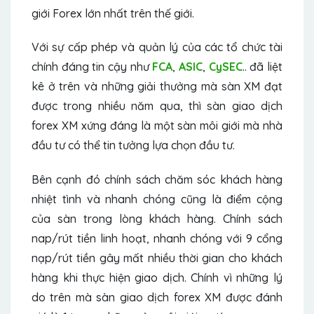
giới Forex lớn nhất trên thế giới.
Với sự cấp phép và quản lý của các tổ chức tài
chính đáng tin cậy như
FCA
,
ASIC
,
CySEC
.. đã liệt
kê ở trên và những giải thưởng mà sàn XM đạt
được trong nhiều năm qua, thì sàn giao dịch
forex XM xứng đáng là một sàn môi giới mà nhà
đầu tư có thể tin tưởng lựa chọn đầu tư.
Bên cạnh đó chính sách chăm sóc khách hàng
nhiệt tình và nhanh chóng cũng là điểm cộng
của sàn trong lòng khách hàng. Chính sách
nap/rút tiền linh hoạt, nhanh chóng với 9 cổng
nạp/rút tiền gây mất nhiều thời gian cho khách
hàng khi thực hiện giao dịch. Chính vì những lý
do trên mà sàn giao dịch forex XM được đánh