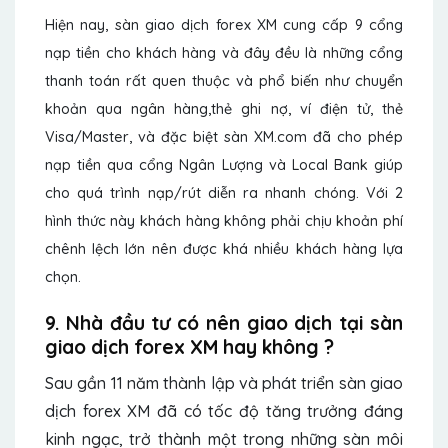
Hiện nay, sàn giao dịch forex XM cung cấp
9 cổng
nạp tiền cho khách hàng và đây đều là những cổng
thanh toán rất quen thuộc và phổ biến như chuyển
khoản qua ngân hàng,thẻ ghi nợ, ví điện tử, thẻ
Visa/Master, và đặc biệt sàn XM.com đã cho phép
nạp tiền qua cổng Ngân Lượng và Local Bank giúp
cho quá trình nạp/rút diễn ra nhanh chóng. Với 2
hình thức này khách hàng không phải chịu khoản phí
chênh lệch lớn nên được khá nhiều khách hàng lựa
chọn.
9. Nhà đầu tư có nên giao dịch tại sàn
giao dịch forex XM hay không ?
Sau gần 11 năm thành lập và phát triển sàn giao
dịch forex XM đã có tốc độ tăng trưởng đáng
kinh ngạc, trở thành một trong những sàn môi