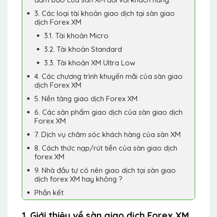
3. Các loại tài khoản giao dịch tại sàn giao
dịch Forex XM
3.1. Tài khoản Micro
3.2. Tài khoản Standard
3.3. Tài khoản XM Ultra Low
4. Các chương trình khuyến mãi của sàn giao
dịch Forex XM
5. Nền tảng giao dịch Forex XM
6. Các sản phẩm giao dịch của sàn giao dịch
Forex XM
7. Dịch vụ chăm sóc khách hàng của sàn XM
8. Cách thức nạp/rút tiền của sàn giao dịch
forex XM
9. Nhà đầu tư có nên giao dịch tại sàn giao
dịch forex XM hay không ?
Phần kết
1. Giới thiệu về sàn giao dịch Forex XM