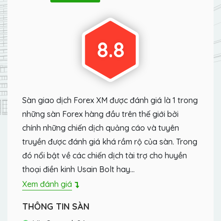
8.8
Sàn giao dịch Forex XM được đánh giá là 1 trong
những sàn Forex hàng đầu trên thế giới bởi
chính những chiến dịch quảng cáo và tuyên
truyền được đánh giá khá rầm rộ của sàn. Trong
đó nổi bật về các chiến dịch tài trợ cho huyền
thoại điền kinh Usain Bolt hay…
Xem đánh giá
THÔNG TIN SÀN