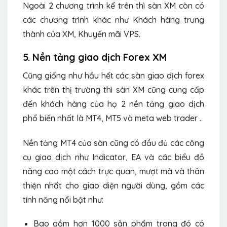
Ngoài 2 chương trình kể trên thì sàn XM còn có
các chương trình khác như Khách hàng trung
thành của XM, Khuyến mãi VPS.
5. Nền tảng giao dịch Forex XM
Cũng giống như hầu hết các sàn giao dịch forex
khác trên thị trường thì sàn XM cũng cung cấp
đến khách hàng của họ 2 nền tảng giao dịch
phổ biến nhất là MT4, MT5 và meta web trader .
Nền tảng MT4 của sàn cũng có đầu đủ các công
cụ giao dịch như Indicator, EA và các biểu đồ
nâng cao một cách trực quan, mượt mà và thân
thiện nhất cho giao diện người dùng, gồm các
tính năng nổi bật như:
Bao gồm hơn 1000 sản phẩm trong đó có