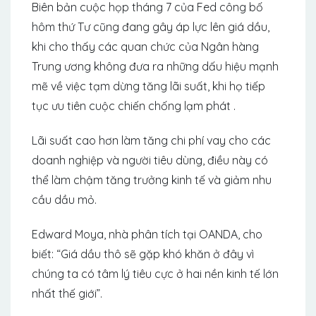
Biên bản cuộc họp tháng 7 của Fed công bố
hôm thứ Tư cũng đang gây áp lực lên giá dầu,
khi cho thấy các quan chức của Ngân hàng
Trung ương không đưa ra những dấu hiệu mạnh
mẽ về việc tạm dừng tăng lãi suất, khi họ tiếp
tục ưu tiên cuộc chiến chống lạm phát .
Lãi suất cao hơn làm tăng chi phí vay cho các
doanh nghiệp và người tiêu dùng, điều này có
thể làm chậm tăng trưởng kinh tế và giảm nhu
cầu dầu mỏ.
Edward Moya, nhà phân tích tại OANDA, cho
biết: “Giá dầu thô sẽ gặp khó khăn ở đây vì
chúng ta có tâm lý tiêu cực ở hai nền kinh tế lớn
nhất thế giới”.