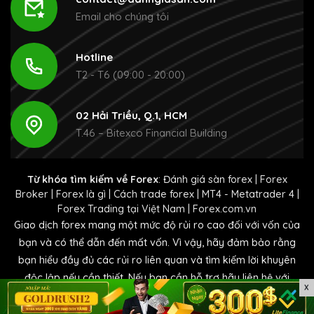
Email cho chúng tôi
Hotline
T2 - T6 (09:00 - 20:00)
02 Hải Triều, Q.1, HCM
T.46 – Bitexco Financial Building
Từ khóa tìm kiếm về Forex
:
Đánh giá sàn forex
|
Forex
Broker
|
Forex là gì
|
Cách trade forex
|
MT4 - Metatrader 4
|
Forex Trading tại Việt Nam
|
Forex.com.vn
Giao dịch forex mang một mức độ rủi ro cao đối với vốn của
bạn và có thể dẫn đến mất vốn. Vì vậy, hãy đảm bảo rằng
bạn hiểu đầy đủ các rủi ro liên quan và tìm kiếm lời khuyên
độc lập nếu cần thiết. Nếu bạn cần hỗ trợ hãy liên hệ với
X
chúng tôi tại
contact@danhgiasan.com.