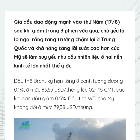
Giá dầu dao động mạnh vào thứ Năm (17/8)
sau khi giảm trong 3 phiên vừa qua, chủ yếu là
lo ngại rằng tăng trưởng chậm lại ở Trung
Quốc và khả năng tăng lãi suất cao hơn của
Mỹ sẽ làm suy yếu nhu cầu nhiên liệu ở hai nền
kinh tế lớn nhất thế giới.
Dầu thô Brent kỳ hạn tăng 8 cent, tương đương
0,1%, ở mức 83,53 USD/thùng lúc 02h45 GMT, sau
khi ban đầu giảm 0,5%. Dầu thô WTI của Mỹ
không đổi ở mức 79,38 USD/thùng.