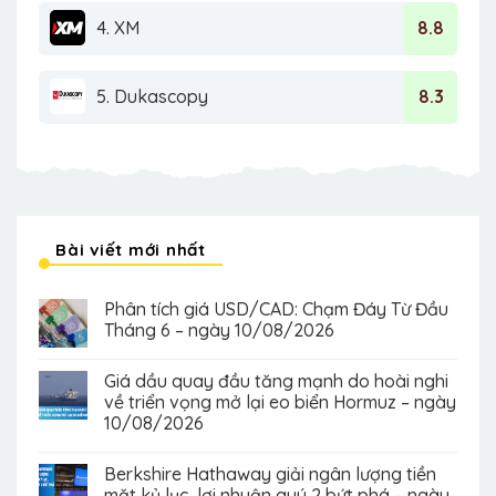
4. XM
8.8
5. Dukascopy
8.3
Bài viết mới nhất
Phân tích giá USD/CAD: Chạm Đáy Từ Đầu
Tháng 6 – ngày 10/08/2026
Giá dầu quay đầu tăng mạnh do hoài nghi
về triển vọng mở lại eo biển Hormuz – ngày
10/08/2026
Berkshire Hathaway giải ngân lượng tiền
mặt kỷ lục, lợi nhuận quý 2 bứt phá – ngày