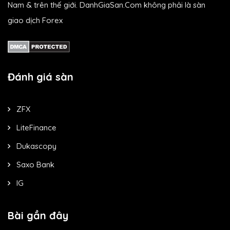
Nam & trên thế giới. DanhGiaSan.Com không phải là sàn
giao dịch Forex
Đánh giá sàn
ZFX
LiteFinance
Dukascopy
Saxo Bank
IG
Bài gần đây