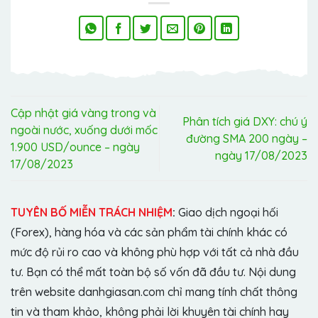
Cập nhật giá vàng trong và
Phân tích giá DXY: chú ý
ngoài nước, xuống dưới mốc
đường SMA 200 ngày –
1.900 USD/ounce – ngày
ngày 17/08/2023
17/08/2023
TUYÊN BỐ MIỄN TRÁCH NHIỆM
:
Giao dịch ngoại hối
(Forex), hàng hóa và các sản phẩm tài chính khác có
mức độ rủi ro cao và không phù hợp với tất cả nhà đầu
tư. Bạn có thể mất toàn bộ số vốn đã đầu tư. Nội dung
trên website danhgiasan.com chỉ mang tính chất thông
tin và tham khảo, không phải lời khuyên tài chính hay