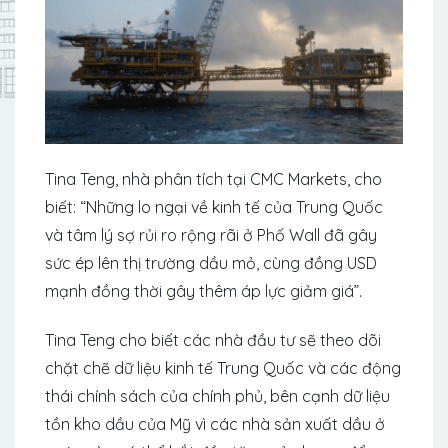
Tina Teng, nhà phân tích tại CMC Markets, cho
biết: “Những lo ngại về kinh tế của Trung Quốc
và tâm lý sợ rủi ro rộng rãi ở Phố Wall đã gây
sức ép lên thị trường dầu mỏ, cùng đồng USD
mạnh đồng thời gây thêm áp lực giảm giá”.
Tina Teng cho biết các nhà đầu tư sẽ theo dõi
chặt chẽ dữ liệu kinh tế Trung Quốc và các động
thái chính sách của chính phủ, bên cạnh dữ liệu
tồn kho dầu của Mỹ vì các nhà sản xuất dầu ở