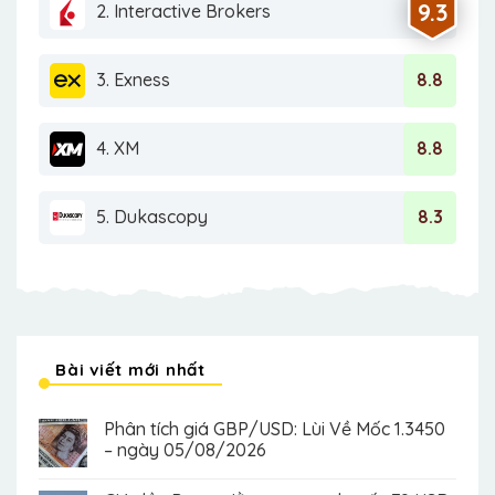
9.3
2. Interactive Brokers
3. Exness
8.8
4. XM
8.8
5. Dukascopy
8.3
Bài viết mới nhất
Phân tích giá GBP/USD: Lùi Về Mốc 1.3450
– ngày 05/08/2026