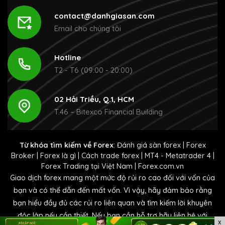
contact@danhgiasan.com
Email cho chúng tôi
Hotline
T2 - T6 (09:00 - 20:00)
02 Hải Triều, Q.1, HCM
T.46 – Bitexco Financial Building
Từ khóa tìm kiếm về Forex
:
Đánh giá sàn forex
|
Forex
Broker
|
Forex là gì
|
Cách trade forex
|
MT4 - Metatrader 4
|
Forex Trading tại Việt Nam
|
Forex.com.vn
Giao dịch forex mang một mức độ rủi ro cao đối với vốn của
bạn và có thể dẫn đến mất vốn. Vì vậy, hãy đảm bảo rằng
bạn hiểu đầy đủ các rủi ro liên quan và tìm kiếm lời khuyên
độc lập nếu cần thiết. Nếu bạn cần hỗ trợ hãy liên hệ với
X