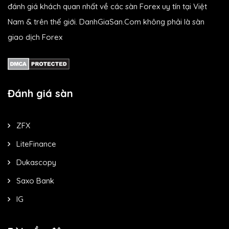
đánh giá khách quan nhất về các sàn Forex uy tín tại Việt
Nam & trên thế giới. DanhGiaSan.Com không phải là sàn
giao dịch Forex
Đánh giá sàn
ZFX
LiteFinance
Dukascopy
Saxo Bank
IG