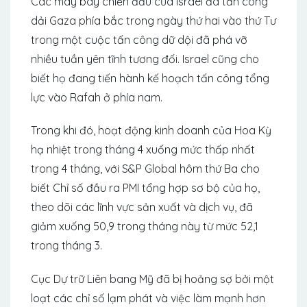
Các máy bay chiến đấu của Israel đã tấn công
dải Gaza phía bắc trong ngày thứ hai vào thứ Tư
trong một cuộc tấn công dữ dội đã phá vỡ
nhiều tuần yên tĩnh tương đối. Israel cũng cho
biết họ đang tiến hành kế hoạch tấn công tổng
lực vào Rafah ở phía nam.
Trong khi đó, hoạt động kinh doanh của Hoa Kỳ
hạ nhiệt trong tháng 4 xuống mức thấp nhất
trong 4 tháng, với S&P Global hôm thứ Ba cho
biết Chỉ số đầu ra PMI tổng hợp sơ bộ của họ,
theo dõi các lĩnh vực sản xuất và dịch vụ, đã
giảm xuống 50,9 trong tháng này từ mức 52,1
trong tháng 3.
Cục Dự trữ Liên bang Mỹ đã bị hoảng sợ bởi một
loạt các chỉ số lạm phát và việc làm mạnh hơn