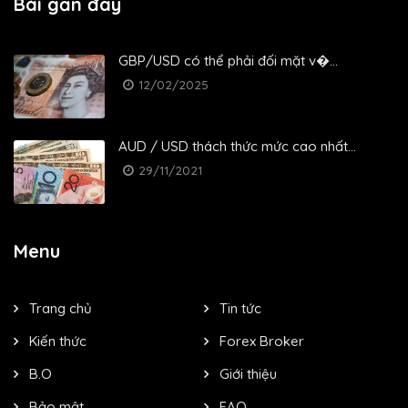
Bài gần đây
GBP/USD có thể phải đối mặt v�...
12/02/2025
AUD / USD thách thức mức cao nhất...
29/11/2021
Menu
Trang chủ
Tin tức
Kiến thức
Forex Broker
B.O
Giới thiệu
Bảo mật
FAQ