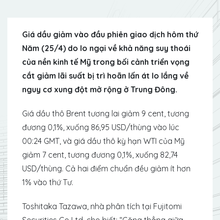
Giá dầu giảm vào đầu phiên giao dịch hôm thứ
Năm (25/4) do lo ngại về khả năng suy thoái
của nền kinh tế Mỹ trong bối cảnh triển vọng
cắt giảm lãi suất bị trì hoãn lấn át lo lắng về
nguy cơ xung đột mở rộng ở Trung Đông.
Giá dầu thô Brent tương lai giảm 9 cent, tương
đương 0,1%, xuống 86,95 USD/thùng vào lúc
00:24 GMT, và giá dầu thô kỳ hạn WTI của Mỹ
giảm 7 cent, tương đương 0,1%, xuống 82,74
USD/thùng. Cả hai điểm chuẩn đều giảm ít hơn
1% vào thứ Tư.
Toshitaka Tazawa, nhà phân tích tại Fujitomi
Securities Co Ltd, cho biết: “Căng thẳng giữa