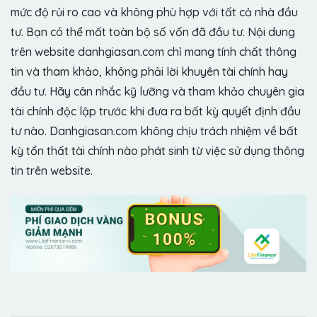
mức độ rủi ro cao và không phù hợp với tất cả nhà đầu
tư. Bạn có thể mất toàn bộ số vốn đã đầu tư. Nội dung
trên website danhgiasan.com chỉ mang tính chất thông
tin và tham khảo, không phải lời khuyên tài chính hay
đầu tư. Hãy cân nhắc kỹ lưỡng và tham khảo chuyên gia
tài chính độc lập trước khi đưa ra bất kỳ quyết định đầu
tư nào. Danhgiasan.com không chịu trách nhiệm về bất
kỳ tổn thất tài chính nào phát sinh từ việc sử dụng thông
tin trên website.