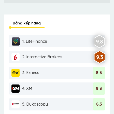
Bảng xếp hạng
9.8
1. LiteFinance
9.3
2. Interactive Brokers
3. Exness
8.8
4. XM
8.8
5. Dukascopy
8.3