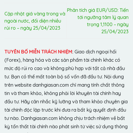
Phân tích giá EUR/USD: Tiến
Cập nhật giá vàng trong và
tới ngưỡng tâm lý quan
ngoài nước, đối diện nhiều
trọng 1,1100 – ngày
rủi ro – ngày 25/04/2023
25/04/2023
TUYÊN BỐ MIỄN TRÁCH NHIỆM
:
Giao dịch ngoại hối
(Forex), hàng hóa và các sản phẩm tài chính khác có
mức độ rủi ro cao và không phù hợp với tất cả nhà đầu
tư. Bạn có thể mất toàn bộ số vốn đã đầu tư. Nội dung
trên website danhgiasan.com chỉ mang tính chất thông
tin và tham khảo, không phải lời khuyên tài chính hay
đầu tư. Hãy cân nhắc kỹ lưỡng và tham khảo chuyên gia
tài chính độc lập trước khi đưa ra bất kỳ quyết định đầu
tư nào. Danhgiasan.com không chịu trách nhiệm về bất
kỳ tổn thất tài chính nào phát sinh từ việc sử dụng thông