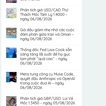
Phân tích giá USD/CAD Thử
Thách Mốc Tâm Lý 1.4000 –
ngày 06/08/2026
Giá dầu giảm nhẹ nhờ các cuộc
đàm phán giữa Iran và Oman –
ngày 06/08/2026
Thống đốc Fed Lisa Cook sẵn
sàng tăng lãi suất để hạ gục
lạm phát “quá cao” – ngày
06/08/2026
Meta tung công cụ Muse Code,
quyết đấu Anthropic và OpenAI
trong cuộc đua AI – ngày
06/08/2026
Phân tích giá GBP/USD: Lùi Về
Mốc 1.3450 – ngày 05/08/2026