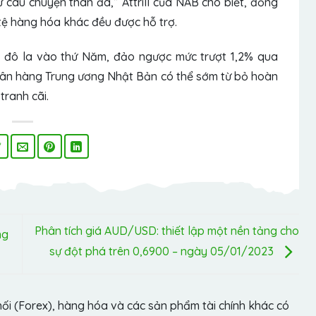
 câu chuyện than đá,” Attrill của NAB cho biết, đồng
n tệ hàng hóa khác đều được hỗ trợ.
i đô la vào thứ Năm, đảo ngược mức trượt 1,2% qua
gân hàng Trung ương Nhật Bản có thể sớm từ bỏ hoàn
tranh cãi.
Phân tích giá AUD/USD: thiết lập một nền tảng cho
ng
sự đột phá trên 0,6900 – ngày 05/01/2023
hối (Forex), hàng hóa và các sản phẩm tài chính khác có