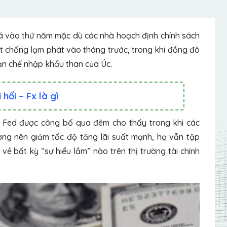
á vào thứ năm mặc dù các nhà hoạch định chính sách
ết chống lạm phát vào tháng trước, trong khi đồng
đô
ạn chế nhập khẩu than của Úc.
hối – Fx là gì
a Fed được công bố qua đêm cho thấy trong khi các
ng nên giảm tốc độ tăng lãi suất mạnh, họ vẫn tập
về bất kỳ “sự hiểu lầm” nào trên thị trường tài chính