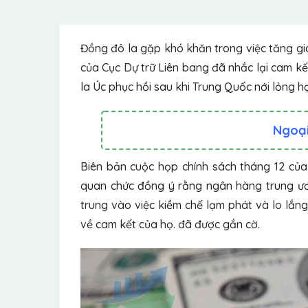
Đồng đô la gặp khó khăn trong việc tăng gi
của Cục Dự trữ Liên bang đã nhắc lại cam k
la Úc
phục hồi sau khi Trung Quốc nới lỏng h
Ngoại 
Biên bản cuộc họp chính sách tháng 12 củ
quan chức đồng ý rằng ngân hàng trung ươ
trung vào việc kiềm chế lạm phát và lo lắng 
về cam kết của họ. đã được gắn cờ.