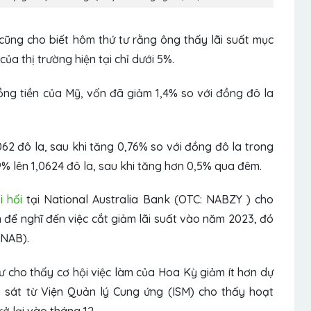
 cũng cho biết hôm thứ tư rằng ông thấy lãi suất mục
ủa thị trường hiện tại chỉ dưới 5%.
ồng tiền của Mỹ, vốn đã giảm 1,4% so với đồng đô la
62 đô la, sau khi tăng 0,76% so với đồng đô la trong
9% lên 1,0624 đô la, sau khi tăng hơn 0,5% qua đêm.
i hối
tại National Australia Bank (OTC: NABZY
) cho
m để nghĩ đến việc cắt giảm lãi suất vào năm 2023, đó
 NAB).
ư cho thấy cơ hội việc làm của Hoa Kỳ giảm ít hơn dự
o sát từ Viện Quản lý Cung ứng (ISM) cho thấy hoạt