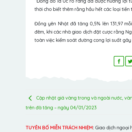
“Đồng đô la Úc rõ ràng đã được hưởng lợi từ
thời cho biết thêm rằng hầu hết các loại tiề
Đồng yên Nhật đã tăng 0,5% lên 131,97 mỗ
đêm, khi các nhà giao dịch đặt cược rằng N
toàn việc kiểm soát đường cong lợi suất gây 
Cập nhật giá vàng trong và ngoài nước, và
trên đà tăng – ngày 04/01/2023
TUYÊN BỐ MIỄN TRÁCH NHIỆM
:
Giao dịch ngoại 