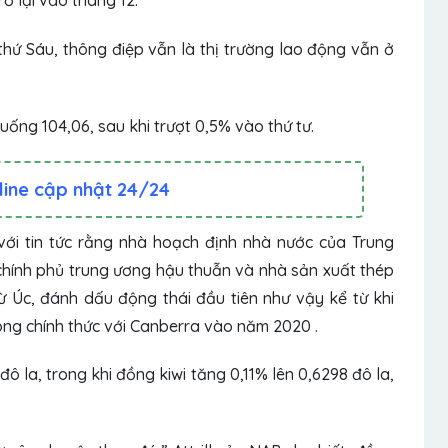
 lại vào tháng 12.
 thứ Sáu, thông điệp vẫn là thị trường lao động vẫn ở
uống 104,06, sau khi trượt 0,5% vào thứ tư.
line cập nhật 24/24
ới tin tức rằng nhà hoạch định nhà nước của Trung
chính phủ trung ương hậu thuẫn và nhà sản xuất thép
 Úc, đánh dấu động thái đầu tiên như vậy kể từ khi
ng chính thức với Canberra vào năm 2020 .
đô la, trong khi đồng
kiwi
tăng 0,11% lên 0,6298 đô la,