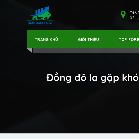
T46 
02 Hả
TRANG CHỦ
GIỚI THIỆU
TOP FOR
Đồng đô la gặp khó