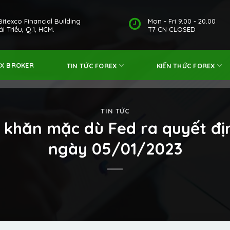
Bitexco Financial Building
Mon - Fri 9.00 - 20.00
i Triều, Q.1, HCM.
T7 CN CLOSED
EX BROKER
TIN TỨC FOREX
KIẾN THỨC FOREX
TIN TỨC
 khăn mặc dù Fed ra quyết đị
ngày 05/01/2023