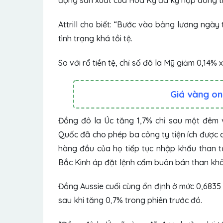
động sản xuất của Hoa Kỳ đã ký hợp đồng trở
Attrill cho biết: “Bước vào bảng lương ngày
tình trạng khá tồi tệ.
So với rổ tiền tệ,
chỉ số đô la Mỹ
giảm 0,14% x
Giá vàng on
Đồng đô la Úc tăng 1,7% chỉ sau một đêm v
Quốc đã cho phép ba công ty tiện ích được 
hàng đầu của họ tiếp tục nhập khẩu than từ
Bắc Kinh áp đặt lệnh cấm buôn bán than khô
Đồng Aussie cuối cùng ổn định ở mức 0,6835 
sau khi tăng 0,7% trong phiên trước đó.