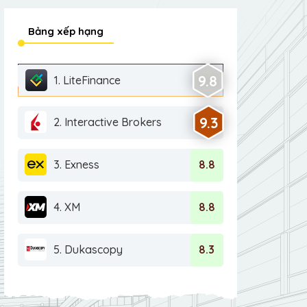
Bảng xếp hạng
9.8
1. LiteFinance
9.3
2. Interactive Brokers
3. Exness
8.8
4. XM
8.8
5. Dukascopy
8.3