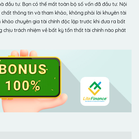
hà đầu tư. Bạn có thể mất toàn bộ số vốn đã đầu tư. Nội
chất thông tin và tham khảo, không phải lời khuyên tài
khảo chuyên gia tài chính độc lập trước khi đưa ra bất
chịu trách nhiệm về bất kỳ tổn thất tài chính nào phát