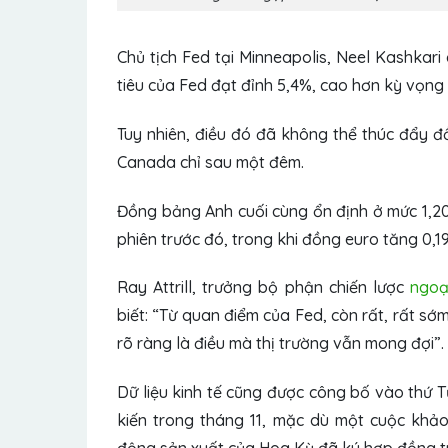
Chủ tịch Fed tại Minneapolis, Neel Kashkari
tiêu của Fed đạt đỉnh 5,4%, cao hơn kỳ vọng c
Tuy nhiên, điều đó đã không thể thúc đẩy đ
Canada chỉ sau một đêm.
Đồng bảng Anh cuối cùng ổn định ở mức 1,20
phiên trước đó, trong khi đồng euro tăng 0,1
Ray Attrill, trưởng bộ phận chiến lược
ngoạ
biết: “Từ quan điểm của Fed, còn rất, rất sớ
rõ ràng là điều mà thị trường vẫn mong đợi”.
Dữ liệu kinh tế cũng được công bố vào thứ T
kiến ​​trong tháng 11, mặc dù một cuộc khả