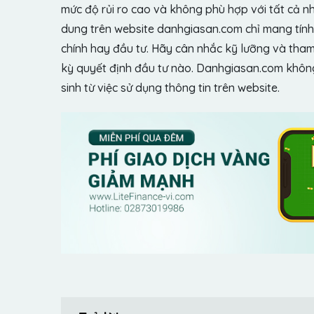
mức độ rủi ro cao và không phù hợp với tất cả n
dung trên website danhgiasan.com chỉ mang tính 
chính hay đầu tư. Hãy cân nhắc kỹ lưỡng và tham 
kỳ quyết định đầu tư nào. Danhgiasan.com không 
sinh từ việc sử dụng thông tin trên website.