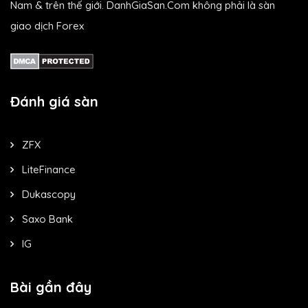
Nam & trên thế giới. DanhGiaSan.Com không phải là sàn
giao dịch Forex
Đánh giá sàn
ZFX
LiteFinance
Dukascopy
Saxo Bank
IG
Bài gần đây