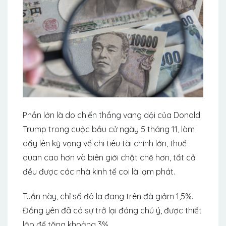
Phần lớn là do chiến thắng vang dội của Donald
Trump trong cuộc bầu cử ngày 5 tháng 11, làm
dấy lên kỳ vọng về chi tiêu tài chính lớn, thuế
quan cao hơn và biên giới chặt chẽ hơn, tất cả
đều được các nhà kinh tế coi là lạm phát.
Tuần này, chỉ số đô la đang trên đà giảm 1,5%.
Đồng yên đã có sự trở lại đáng chú ý, được thiết
lập để tăng khoảng 3%.