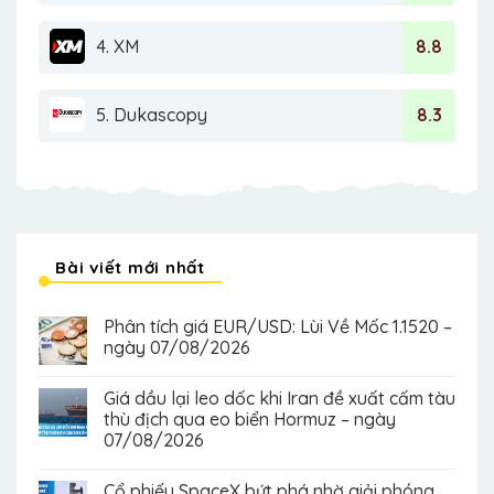
4. XM
8.8
5. Dukascopy
8.3
Bài viết mới nhất
Phân tích giá EUR/USD: Lùi Về Mốc 1.1520 –
ngày 07/08/2026
Giá dầu lại leo dốc khi Iran đề xuất cấm tàu
thù địch qua eo biển Hormuz – ngày
07/08/2026
Cổ phiếu SpaceX bứt phá nhờ giải phóng