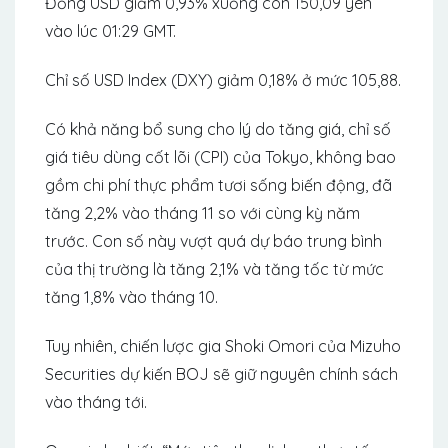
Đồng USD giảm 0,93% xuống còn 150,09 yên
vào lúc 01:29 GMT.
Chỉ số USD Index (DXY) giảm 0,18% ở mức 105,88.
Có khả năng bổ sung cho lý do tăng giá, chỉ số
giá tiêu dùng cốt lõi (CPI) của Tokyo, không bao
gồm chi phí thực phẩm tươi sống biến động, đã
tăng 2,2% vào tháng 11 so với cùng kỳ năm
trước. Con số này vượt quá dự báo trung bình
của thị trường là tăng 2,1% và tăng tốc từ mức
tăng 1,8% vào tháng 10.
Tuy nhiên, chiến lược gia Shoki Omori của Mizuho
Securities dự kiến ​​BOJ sẽ giữ nguyên chính sách
vào tháng tới.