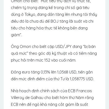
Omori cho biết: “Mức tiêu thụ dịch vụ thực tế,
chiếm tỷ trọng đáng kể trong chỉ số giá tiêu
dùng ở Tokyo, đang dần tăng lên nhưng tôi thấy
điều đó là chưa đủ để BOJ tăng lãi suất và chi
tiêu cho hàng hóa thực tế không bền đang
giảm”.
Ông Omori cho biết cặp USD/JPY đang “bị bán
quá mức” theo góc độ kỹ thuật và có tiềm năng
phục hồi trên mức 152 vào cuối năm.
Đồng euro tăng 0,13% lên 1,0568 USD, tiến gần
đến mức đỉnh điểm của thứ Tư là 1,058775 USD.
Nhà hoạch định chính sách của ECB Francois
Villeroy de Galhau cho biết hôm thứ Năm rằng
ECB nên để ngỏ khả năng cắt giảm lãi suất