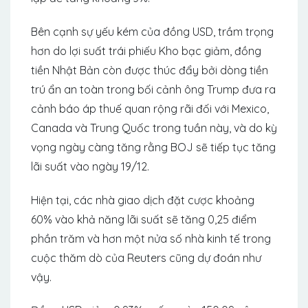
Bên cạnh sự yếu kém của đồng USD, trầm trọng
hơn do lợi suất trái phiếu Kho bạc giảm, đồng
tiền Nhật Bản còn được thúc đẩy bởi dòng tiền
trú ẩn an toàn trong bối cảnh ông Trump đưa ra
cảnh báo áp thuế quan rộng rãi đối với Mexico,
Canada và Trung Quốc trong tuần này, và do kỳ
vọng ngày càng tăng rằng BOJ sẽ tiếp tục tăng
lãi suất vào ngày 19/12.
Hiện tại, các nhà giao dịch đặt cược khoảng
60% vào khả năng lãi suất sẽ tăng 0,25 điểm
phần trăm và hơn một nửa số nhà kinh tế trong
cuộc thăm dò của Reuters cũng dự đoán như
vậy.