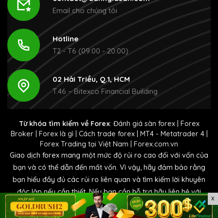
Email cho chúng tôi
Hotline
T2 - T6 (09:00 - 20:00)
02 Hải Triều, Q.1, HCM
T.46 – Bitexco Financial Building
Từ khóa tìm kiếm về Forex
:
Đánh giá sàn forex
|
Forex
Broker
|
Forex là gì
|
Cách trade forex
|
MT4 - Metatrader 4
|
Forex Trading tại Việt Nam
|
Forex.com.vn
Giao dịch forex mang một mức độ rủi ro cao đối với vốn của
bạn và có thể dẫn đến mất vốn. Vì vậy, hãy đảm bảo rằng
bạn hiểu đầy đủ các rủi ro liên quan và tìm kiếm lời khuyên
độc lập nếu cần thiết. Nếu bạn cần hỗ trợ hãy liên hệ với
X
chúng tôi tại
contact@danhgiasan.com.