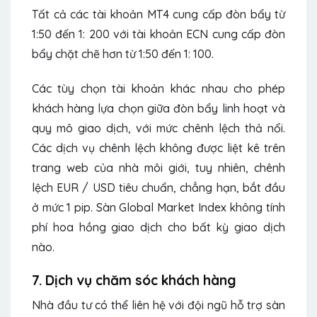
Tất cả các tài khoản MT4 cung cấp đòn bẩy từ
1:50 đến 1: 200 với tài khoản ECN cung cấp đòn
bẩy chặt chẽ hơn từ 1:50 đến 1: 100.
Các tùy chọn tài khoản khác nhau cho phép
khách hàng lựa chọn giữa đòn bẩy linh hoạt và
quy mô giao dịch, với mức chênh lệch thả nổi.
Các dịch vụ chênh lệch không được liệt kê trên
trang web của nhà môi giới, tuy nhiên, chênh
lệch EUR / USD tiêu chuẩn, chẳng hạn, bắt đầu
ở mức 1 pip. Sàn Global Market Index không tính
phí hoa hồng giao dịch cho bất kỳ giao dịch
nào.
7. Dịch vụ chăm sóc khách hàng
Nhà đầu tư có thể liên hệ với đội ngũ hỗ trợ sàn