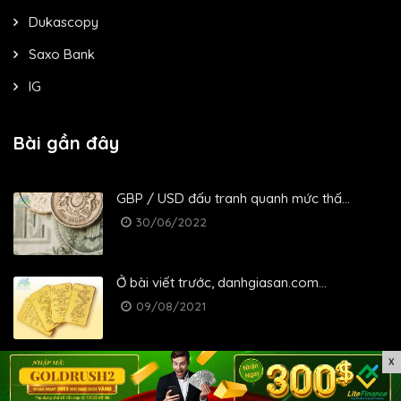
Dukascopy
Saxo Bank
IG
Bài gần đây
GBP / USD đấu tranh quanh mức thấ...
30/06/2022
Ở bài viết trước, danhgiasan.com...
09/08/2021
X
Menu