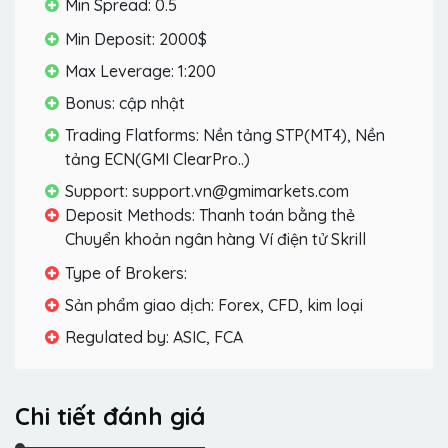
Min Spread: 0.5
Min Deposit: 2000$
Max Leverage: 1:200
Bonus: cập nhật
Trading Flatforms: Nền tảng STP(MT4), Nền
tảng ECN(GMI ClearPro..)
Support: support.vn@gmimarkets.com
Deposit Methods: Thanh toán bằng thẻ
Chuyển khoản ngân hàng Ví điện tử Skrill
Type of Brokers:
Sản phẩm giao dịch: Forex, CFD, kim loại
Regulated by: ASIC, FCA
Chi tiết đánh giá