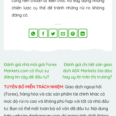
cũng nên chuẩn bị kiến thức và xây dựng những
chiến lược cụ thể để tránh những rủi ro không
đáng có.
Đánh giá nhà môi giới Forex
Đánh giá chi tiết sàn giao
Markets.com có thực sự
dịch ASX Markets lừa đảo
đáng tin cậy để đầu tư?
hay uy tín trên thị trường?
TUYÊN BỐ MIỄN TRÁCH NHIỆM
:
Giao dịch ngoại hối
(Forex), hàng hóa và các sản phẩm tài chính khác có
mức độ rủi ro cao và không phù hợp với tất cả nhà đầu
tư. Bạn có thể mất toàn bộ số vốn đã đầu tư. Nội dung
trên website danhgiasan.com chỉ mang tính chất thông