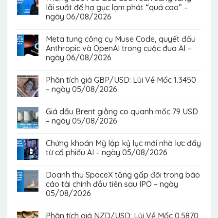
lãi suất để hạ gục lạm phát “quá cao” –
ngày 06/08/2026
Meta tung công cụ Muse Code, quyết đấu
Anthropic và OpenAI trong cuộc đua AI –
ngày 06/08/2026
Phân tích giá GBP/USD: Lùi Về Mốc 1.3450
– ngày 05/08/2026
Giá dầu Brent giằng co quanh mốc 79 USD
– ngày 05/08/2026
Chứng khoán Mỹ lập kỷ lục mới nhờ lực đẩy
từ cổ phiếu AI – ngày 05/08/2026
Doanh thu SpaceX tăng gấp đôi trong báo
cáo tài chính đầu tiên sau IPO – ngày
05/08/2026
Phân tích giá NZD/USD: Lùi Về Mốc 0.5870