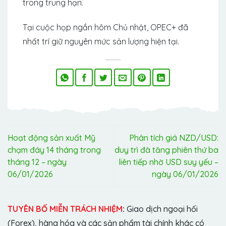
trong trung hạn.
Tại cuộc họp ngắn hôm Chủ nhật, OPEC+ đã
nhất trí giữ nguyên mức sản lượng hiện tại.
Hoạt động sản xuất Mỹ
Phân tích giá NZD/USD:
chạm đáy 14 tháng trong
duy trì đà tăng phiên thứ ba
tháng 12 – ngày
liên tiếp nhờ USD suy yếu –
06/01/2026
ngày 06/01/2026
TUYÊN BỐ MIỄN TRÁCH NHIỆM
:
Giao dịch ngoại hối
(Forex), hàng hóa và các sản phẩm tài chính khác có