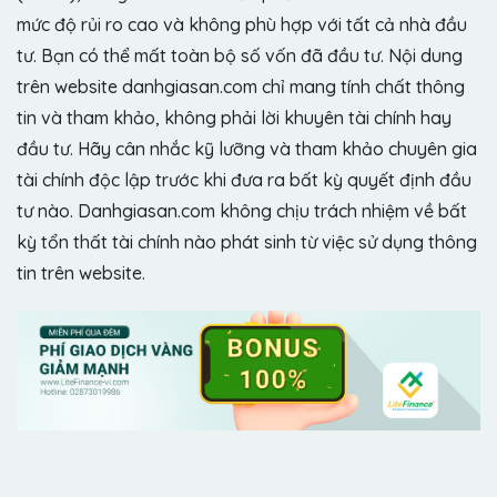
mức độ rủi ro cao và không phù hợp với tất cả nhà đầu
tư. Bạn có thể mất toàn bộ số vốn đã đầu tư. Nội dung
trên website danhgiasan.com chỉ mang tính chất thông
tin và tham khảo, không phải lời khuyên tài chính hay
đầu tư. Hãy cân nhắc kỹ lưỡng và tham khảo chuyên gia
tài chính độc lập trước khi đưa ra bất kỳ quyết định đầu
tư nào. Danhgiasan.com không chịu trách nhiệm về bất
kỳ tổn thất tài chính nào phát sinh từ việc sử dụng thông
tin trên website.