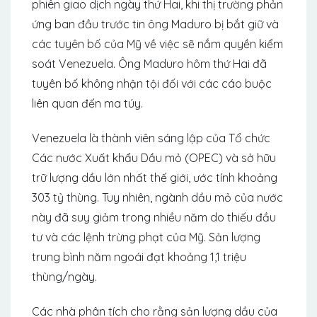
phiên giao dịch ngày thứ Hai, khi thị trường phản
ứng ban đầu trước tin ông Maduro bị bắt giữ và
các tuyên bố của Mỹ về việc sẽ nắm quyền kiểm
soát Venezuela. Ông Maduro hôm thứ Hai đã
tuyên bố không nhận tội đối với các cáo buộc
liên quan đến ma túy.
Venezuela là thành viên sáng lập của Tổ chức
Các nước Xuất khẩu Dầu mỏ (OPEC) và sở hữu
trữ lượng dầu lớn nhất thế giới, ước tính khoảng
303 tỷ thùng. Tuy nhiên, ngành dầu mỏ của nước
này đã suy giảm trong nhiều năm do thiếu đầu
tư và các lệnh trừng phạt của Mỹ. Sản lượng
trung bình năm ngoái đạt khoảng 1,1 triệu
thùng/ngày.
Các nhà phân tích cho rằng sản lượng dầu của