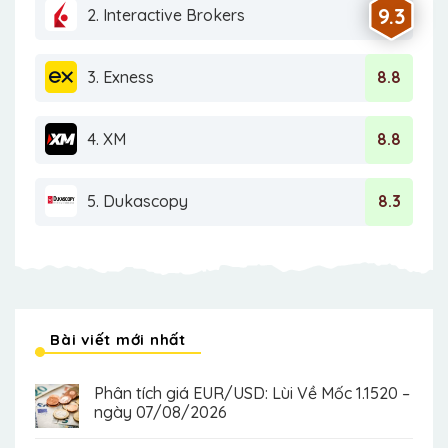
9.3
2. Interactive Brokers
3. Exness
8.8
4. XM
8.8
5. Dukascopy
8.3
Bài viết mới nhất
Phân tích giá EUR/USD: Lùi Về Mốc 1.1520 –
ngày 07/08/2026