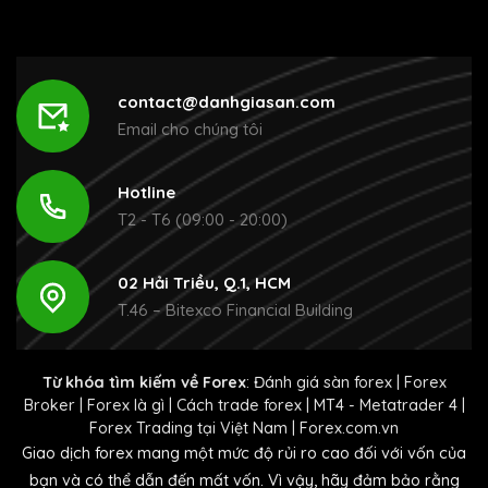
contact@danhgiasan.com
Email cho chúng tôi
Hotline
T2 - T6 (09:00 - 20:00)
02 Hải Triều, Q.1, HCM
T.46 – Bitexco Financial Building
Từ khóa tìm kiếm về Forex
:
Đánh giá sàn forex
|
Forex
Broker
|
Forex là gì
|
Cách trade forex
|
MT4 - Metatrader 4
|
Forex Trading tại Việt Nam
|
Forex.com.vn
Giao dịch forex mang một mức độ rủi ro cao đối với vốn của
bạn và có thể dẫn đến mất vốn. Vì vậy, hãy đảm bảo rằng