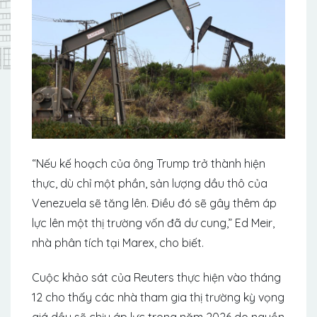
“Nếu kế hoạch của ông Trump trở thành hiện
thực, dù chỉ một phần, sản lượng dầu thô của
Venezuela sẽ tăng lên. Điều đó sẽ gây thêm áp
lực lên một thị trường vốn đã dư cung,” Ed Meir,
nhà phân tích tại Marex, cho biết.
Cuộc khảo sát của Reuters thực hiện vào tháng
12 cho thấy các nhà tham gia thị trường kỳ vọng
giá dầu sẽ chịu áp lực trong năm 2026 do nguồn