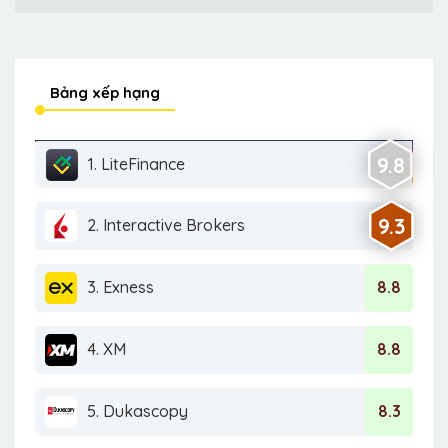
Bảng xếp hạng
9.8
1. LiteFinance
9.3
2. Interactive Brokers
3. Exness
8.8
4. XM
8.8
5. Dukascopy
8.3