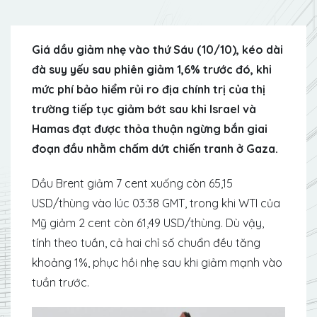
Giá dầu giảm nhẹ vào thứ Sáu (10/10), kéo dài
đà suy yếu sau phiên giảm 1,6% trước đó, khi
mức phí bảo hiểm rủi ro địa chính trị của thị
trường tiếp tục giảm bớt sau khi Israel và
Hamas đạt được thỏa thuận ngừng bắn giai
đoạn đầu nhằm chấm dứt chiến tranh ở Gaza.
Dầu Brent giảm 7 cent xuống còn 65,15
USD/thùng vào lúc 03:38 GMT, trong khi WTI của
Mỹ giảm 2 cent còn 61,49 USD/thùng. Dù vậy,
tính theo tuần, cả hai chỉ số chuẩn đều tăng
khoảng 1%, phục hồi nhẹ sau khi giảm mạnh vào
tuần trước.