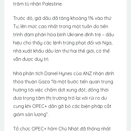
trăm tù nhân Palestine.
Trước đó, giá dầu đã tăng khoảng 1% vào thứ
Tư, lên mức cao nhất trong một tuần do tiến
trình đàm phán hòa bình Ukraine đình trệ – dấu
hiệu cho thấy các lệnh trừng phạt đối với Nga,
nhà xuất khẩu dầu lớn thứ hai thế giới, có thể
vẫn được duy trì.
Nhà phân tích Daniel Hynes của ANZ nhận định
thỏa thuận Gaza “là một bước tiến quan trọng
hướng tới việc chấm dứt xung đột, đồng thời
đưa trọng tâm thị trường trở lại với rủi ro dư
cung khi OPEC+ dần gỡ bỏ các biện pháp cắt
giảm sản lượng”.
Tổ chức OPEC+ hôm Chủ Nhật đã thống nhất