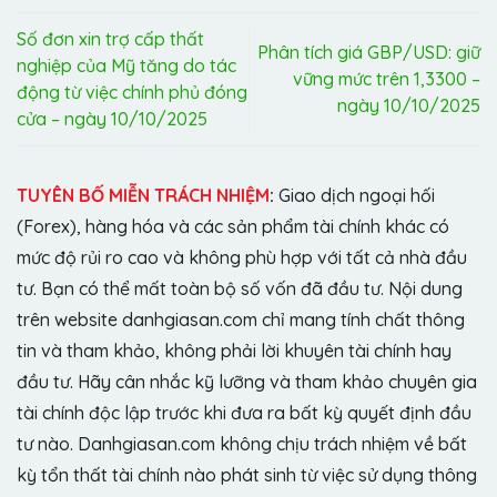
Số đơn xin trợ cấp thất
Phân tích giá GBP/USD: giữ
nghiệp của Mỹ tăng do tác
vững mức trên 1,3300 –
động từ việc chính phủ đóng
ngày 10/10/2025
cửa – ngày 10/10/2025
TUYÊN BỐ MIỄN TRÁCH NHIỆM
:
Giao dịch ngoại hối
(Forex), hàng hóa và các sản phẩm tài chính khác có
mức độ rủi ro cao và không phù hợp với tất cả nhà đầu
tư. Bạn có thể mất toàn bộ số vốn đã đầu tư. Nội dung
trên website danhgiasan.com chỉ mang tính chất thông
tin và tham khảo, không phải lời khuyên tài chính hay
đầu tư. Hãy cân nhắc kỹ lưỡng và tham khảo chuyên gia
tài chính độc lập trước khi đưa ra bất kỳ quyết định đầu
tư nào. Danhgiasan.com không chịu trách nhiệm về bất
kỳ tổn thất tài chính nào phát sinh từ việc sử dụng thông