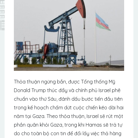
Thỏa thuận ngừng bắn, được Tổng thống Mỹ
Donald Trump thúc đẩy và chính phủ Israel phê
chuẩn vào thứ Sáu, đánh dấu bước tiến đầu tiên
trong kế hoạch chấm dứt cuộc chiến kéo dài hai
năm tại Gaza. Theo thỏa thuận, Israel sẽ rút một
phần quân khỏi Gaza, trong khi Hamas sẽ trả tự
do cho toàn bộ con tin để đổi lấy việc thả hàng