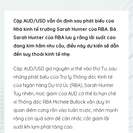
Cặp AUD/USD vẫn ổn định sau phát biểu của
Nhà kinh tế trưởng Sarah Hunter của RBA. Bà
Sarah Hunter của RBA lưu ý rằng lãi suất cao
đang kìm hãm nhu cầu, điều này dự kiến ​​sẽ dẫn
đến suy thoái kinh tế nhẹ.
Cặp AUD/USD giữ nguyên vị thế vào thứ Tư, sau
những phát biểu của Trợ lý Thống đốc Kinh tế
của Ngân hàng Dự trữ Úc (RBA), Sarah Hunter.
Tuy nhiên, mức giảm của AUD có thể bị hạn chế
vì Thống đốc RBA Michele Bullock vẫn duy trì
quan điểm cứng rắn vào tuần trước, nhấn mạnh
rằng còn quá sớm để cân nhắc cắt giảm lãi
suất khi lạm phát tăng cao.