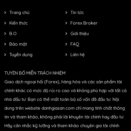
Trang chủ
Tin tức
Kiến thức
Forex Broker
B.O
Giới thiệu
Bảo mật
FAQ
Tuyển dụng
Liên hệ
TUYÊN BỐ MIỄN TRÁCH NHIỆM
Giao dịch ngoại hối (Forex), hàng hóa và các sản phẩm tài
chính khác có mức độ rủi ro cao và không phù hợp với tất cả
nhà đầu tư. Bạn có thể mất toàn bộ số vốn đã đầu tư. Nội
dung trên website danhgiasan.com chỉ mang tính chất thông
tin và tham khảo, không phải lời khuyên tài chính hay đầu tư.
Hãy cân nhắc kỹ lưỡng và tham khảo chuyên gia tài chính