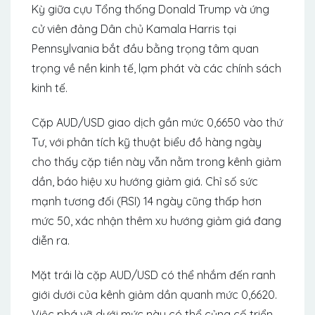
Kỳ giữa cựu Tổng thống Donald Trump và ứng
cử viên đảng Dân chủ Kamala Harris tại
Pennsylvania bắt đầu bằng trọng tâm quan
trọng về nền kinh tế, lạm phát và các chính sách
kinh tế.
Cặp AUD/USD giao dịch gần mức 0,6650 vào thứ
Tư, với phân tích kỹ thuật biểu đồ hàng ngày
cho thấy cặp tiền này vẫn nằm trong kênh giảm
dần, báo hiệu xu hướng giảm giá. Chỉ số sức
mạnh tương đối (RSI) 14 ngày cũng thấp hơn
mức 50, xác nhận thêm xu hướng giảm giá đang
diễn ra.
Mặt trái là cặp AUD/USD có thể nhắm đến ranh
giới dưới của kênh giảm dần quanh mức 0,6620.
Việc phá vỡ dưới mức này có thể củng cố triển