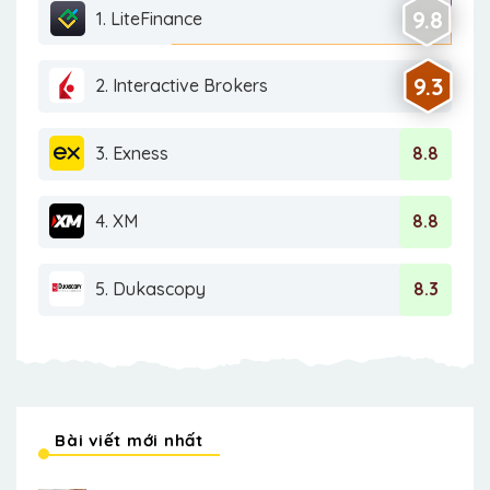
9.8
1. LiteFinance
9.3
2. Interactive Brokers
3. Exness
8.8
4. XM
8.8
5. Dukascopy
8.3
Bài viết mới nhất