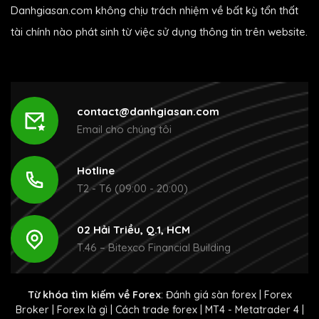
Danhgiasan.com không chịu trách nhiệm về bất kỳ tổn thất
tài chính nào phát sinh từ việc sử dụng thông tin trên website.
contact@danhgiasan.com
Email cho chúng tôi
Hotline
T2 - T6 (09:00 - 20:00)
02 Hải Triều, Q.1, HCM
T.46 – Bitexco Financial Building
Từ khóa tìm kiếm về Forex
:
Đánh giá sàn forex
|
Forex
Broker
|
Forex là gì
|
Cách trade forex
|
MT4 - Metatrader 4
|