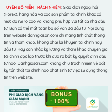
TUYÊN BỐ MIỄN TRÁCH NHIỆM
:
Giao dịch ngoại hối
(Forex), hàng hóa và các sản phẩm tài chính khác có
mức độ rủi ro cao và không phù hợp với tất cả nhà đầu
tư. Bạn có thể mất toàn bộ số vốn đã đầu tư. Nội dung
trên website danhgiasan.com chỉ mang tính chất thông
tin và tham khảo, không phải lời khuyên tài chính hay
đầu tư. Hãy cân nhắc kỹ lưỡng và tham khảo chuyên gia
tài chính độc lập trước khi đưa ra bất kỳ quyết định đầu
tư nào. Danhgiasan.com không chịu trách nhiệm về bất
kỳ tổn thất tài chính nào phát sinh từ việc sử dụng thông
tin trên website.