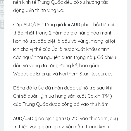
nền kinh tế Trung Quốc đều có xu hướng tác
động đến thị trường Úc.
Cặp AUD/USD tăng giá khi AUD phục hồi từ mức
thấp nhất trong 2 năm do giá hàng hóa mạnh
hơn hỗ trợ, đặc biệt là dầu và vàng, mang lại lợi
ích cho vị thế của Úc là nước xuất khẩu chính
các nguồn tài nguyên quan trọng này. Cổ phiếu
dầu và vàng đã tăng đáng kể, bao gồm
Woodside Energy và Northern Star Resources.
Đồng đô la Úc đã nhận được sự hỗ trợ sau khi
Chỉ số quản lý mua hàng sản xuất Caixin (PMI)
của Trung Quốc được công bố vào thứ Năm.
AUD/USD giao dịch gần 0,6210 vào thứ Năm, duy
trì triển vọng giảm giá vì vẫn nằm trong kênh