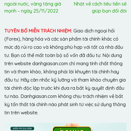
ngoài nước, vàng tăng giá
Nhật về cách tiêu tiền sẽ
mạnh – ngày 25/11/2022
giúp bạn đổi đời
TUYÊN BỐ MIỄN TRÁCH NHIỆM
:
Giao dịch ngoại hối
(Forex), hàng hóa và các sản phẩm tài chính khác có
mức độ rủi ro cao và không phù hợp với tất cả nhà đầu
tư. Bạn có thể mất toàn bộ số vốn đã đầu tư. Nội dung
trên website danhgiasan.com chỉ mang tính chất thông
tin và tham khảo, không phải lời khuyên tài chính hay
đầu tư. Hãy cân nhắc kỹ lưỡng và tham khảo chuyên gia
tài chính độc lập trước khi đưa ra bất kỳ quyết định đầu
tư nào. Danhgiasan.com không chịu trách nhiệm về bất
kỳ tổn thất tài chính nào phát sinh từ việc sử dụng thông
tin trên website.