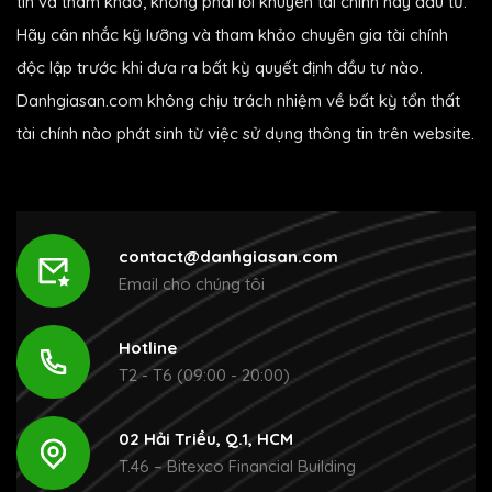
tin và tham khảo, không phải lời khuyên tài chính hay đầu tư.
Hãy cân nhắc kỹ lưỡng và tham khảo chuyên gia tài chính
độc lập trước khi đưa ra bất kỳ quyết định đầu tư nào.
Danhgiasan.com không chịu trách nhiệm về bất kỳ tổn thất
tài chính nào phát sinh từ việc sử dụng thông tin trên website.
contact@danhgiasan.com
Email cho chúng tôi
Hotline
T2 - T6 (09:00 - 20:00)
02 Hải Triều, Q.1, HCM
T.46 – Bitexco Financial Building