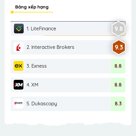
Bảng xếp hạng
9.8
1. LiteFinance
9.3
2. Interactive Brokers
3. Exness
8.8
4. XM
8.8
5. Dukascopy
8.3