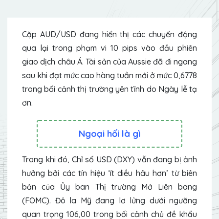
Cặp AUD/USD đang hiển thị các chuyển động
qua lại trong phạm vi 10 pips vào đầu phiên
giao dịch châu Á. Tài sản của Aussie đã đi ngang
sau khi đạt mức cao hàng tuần mới ở mức 0,6778
trong bối cảnh thị trường yên tĩnh do Ngày lễ tạ
ơn.
Ngoại hối là gì
Trong khi đó, Chỉ số USD (DXY) vẫn đang bị ảnh
hưởng bởi các tín hiệu ‘ít diều hâu hơn’ từ biên
bản của Ủy ban Thị trường Mở Liên bang
(FOMC). Đô la Mỹ đang lơ lửng dưới ngưỡng
quan trọng 106,00 trong bối cảnh chủ đề khẩu