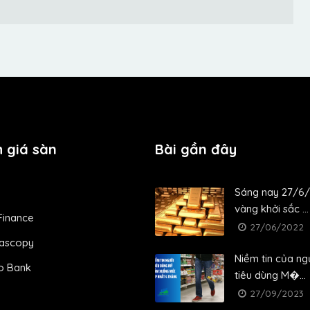
 giá sàn
Bài gần đây
Sáng nay 27/6/
vàng khởi sắc ...
Finance
27/06/2022
ascopy
Niềm tin của ng
o Bank
tiêu dùng M�...
27/09/2023