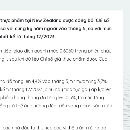
 thực phẩm tại New Zealand được công bố. Chỉ số
so với cùng kỳ năm ngoái vào tháng 5, so với mức
hất kể từ tháng 12/2023.
 tiếp, giao dịch quanh mức 0,6060 trong phiên châu
ng ít sau khi dữ liệu Chỉ số giá thực phẩm được Cục
 đã tăng lên 4,4% vào tháng 5, từ mức tăng 3,7%
ể từ tháng 12/2023, điều này tiếp tục gây áp lực lên
ực phẩm hàng tháng đã tăng lên 0,5%, từ mức tăng
ẳng có thể ảnh hưởng đến triển vọng chính sách của
 các nhà đầu tư thu hẹp các vị thế tránh rủi ro do