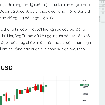
ay đổi trong tâm lý xuất hiện sau khi Iran được cho là
atar và Saudi Arabia, thúc giục Tổng thống Donald
rael để ngừng bắn ngay lập tức.
ác thông tin cập nhật từ Hoa Kỳ sau các bài đăng
hứ Hai, ông Trump đã kêu gọi người dân sơ tán khỏi
lãnh đạo nước này chấp nhận một thỏa thuận nhằm hạn
el ám chỉ rằng các cuộc tấn công sẽ tiếp tục, theo
/USD