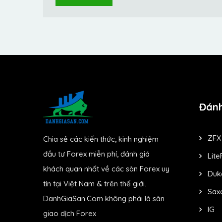
Đánh
ZFX
Chia sẻ các kiến thức, kinh nghiệm
đầu tư Forex miễn phí, đánh giá
Lite
khách quan nhất về các sàn Forex uy
Duk
tín tại Việt Nam & trên thế giới.
Sax
DanhGiaSan.Com không phải là sàn
IG
giao dịch Forex