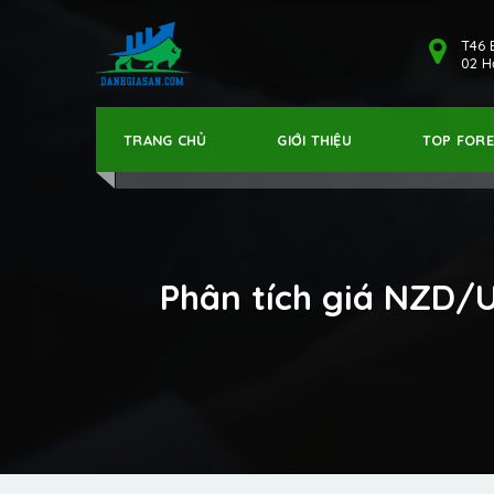
T46 
02 Hả
TRANG CHỦ
GIỚI THIỆU
TOP FOR
Phân tích giá NZD/