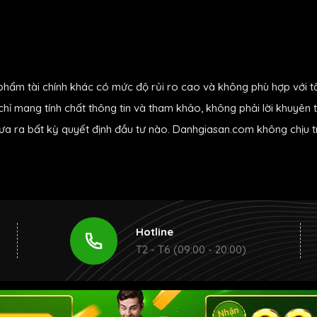
phẩm tài chính khác có mức độ rủi ro cao và không phù hợp với t
hỉ mang tính chất thông tin và tham khảo, không phải lời khuyên t
đưa ra bất kỳ quyết định đầu tư nào. Danhgiasan.com không chịu tr
Hotline
T2 - T6 (09:00 - 20:00)
ex
|
Forex Broker
|
Forex là gì
|
Cách trade forex
|
MT4 - Metatrade