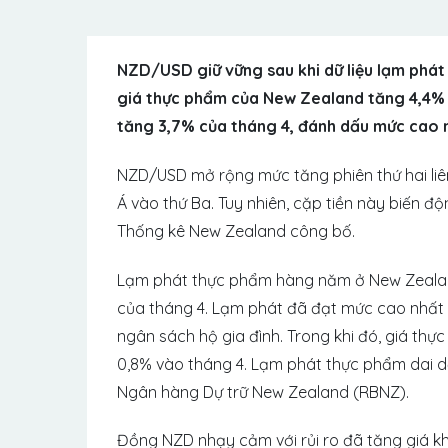
NZD/USD giữ vững sau khi dữ liệu lạm phát
giá thực phẩm của New Zealand tăng 4,4% 
tăng 3,7% của tháng 4, đánh dấu mức cao n
NZD/USD mở rộng mức tăng phiên thứ hai liên
Á vào thứ Ba. Tuy nhiên, cặp tiền này biến độ
Thống kê New Zealand công bố.
Lạm phát thực phẩm hàng năm ở New Zealand
của tháng 4. Lạm phát đã đạt mức cao nhất k
ngân sách hộ gia đình. Trong khi đó, giá th
0,8% vào tháng 4. Lạm phát thực phẩm dai d
Ngân hàng Dự trữ New Zealand (RBNZ).
Đồng NZD nhạy cảm với rủi ro đã tăng giá khi