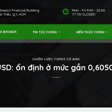
Bitexco Financial Building
Mon - Fri 9.00 - 20.00
i Triều, Q.1, HCM.
T7 CN CLOSED
EX BROKER
TIN TỨC FOREX
KIẾN THỨC FOREX
CHIẾN LƯỢC FOREX CƠ BẢN
USD: ổn định ở mức gần 0,605