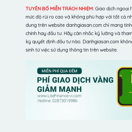
TUYÊN BỐ MIỄN TRÁCH NHIỆM
:
Giao dịch ngoại 
mức độ rủi ro cao và không phù hợp với tất cả n
dung trên website danhgiasan.com chỉ mang tính 
chính hay đầu tư. Hãy cân nhắc kỹ lưỡng và tham 
kỳ quyết định đầu tư nào. Danhgiasan.com không 
sinh từ việc sử dụng thông tin trên website.