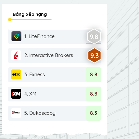
Bảng xếp hạng
9.8
1. LiteFinance
9.3
2. Interactive Brokers
3. Exness
8.8
4. XM
8.8
5. Dukascopy
8.3