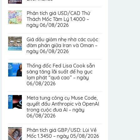
Phân tích giá USD/CAD Thử
Thách Mốc Tâm Lý 1.4000 –
ngày 06/08/2026
Giá dầu giảm nhẹ nhờ các cuộc
đàm phán giữa Iran và Oman –
ngày 06/08/2026
Thống đốc Fed Lisa Cook sẵn
sàng tăng lãi suất để hạ gục
lạm phát “quá cao” – ngày
06/08/2026
Meta tung công cụ Muse Code,
quyết đấu Anthropic và OpenAI
trong cuộc đua AI – ngày
06/08/2026
Phân tích giá GBP/USD: Lùi Về
Mốc 1.3450 – ngày 05/08/2026