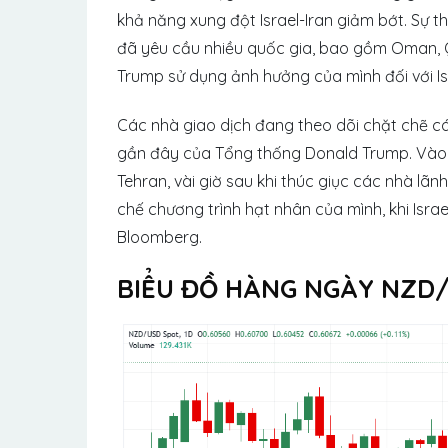
khả năng xung đột Israel-Iran giảm bớt. Sự th
đã yêu cầu nhiều quốc gia, bao gồm Oman, Q
Trump sử dụng ảnh hưởng của mình đối với Is
Các nhà giao dịch đang theo dõi chặt chẽ c
gần đây của Tổng thống Donald Trump. Vào t
Tehran, vài giờ sau khi thúc giục các nhà 
chế chương trình hạt nhân của mình, khi Isra
Bloomberg.
BIỂU ĐỒ HÀNG NGÀY NZD