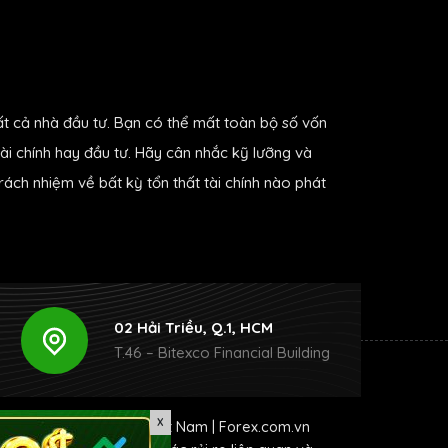
ất cả nhà đầu tư. Bạn có thể mất toàn bộ số vốn
ài chính hay đầu tư. Hãy cân nhắc kỹ lưỡng và
ách nhiệm về bất kỳ tổn thất tài chính nào phát
02 Hải Triều, Q.1, HCM
T.46 – Bitexco Financial Building
X
r 4
|
Forex Trading tại Việt Nam
|
Forex.com.vn