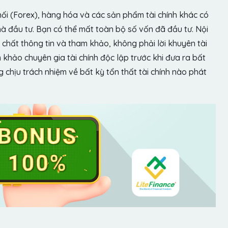
hối (Forex), hàng hóa và các sản phẩm tài chính khác có
hà đầu tư. Bạn có thể mất toàn bộ số vốn đã đầu tư. Nội
chất thông tin và tham khảo, không phải lời khuyên tài
khảo chuyên gia tài chính độc lập trước khi đưa ra bất
chịu trách nhiệm về bất kỳ tổn thất tài chính nào phát