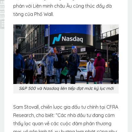
phán với Liên minh châu Âu cũng thúc đẩy đà
tăng của Phố Wall.
S&P 500 và Nasdaq liên tiếp đạt mức kỷ lục mới
Sam Stovall, chiến lược gia đầu tư chính tại CFRA
Research, cho biết: “Các nhà đầu tư đang cảm
thấy lạc quan về các cuộc đàm phán thương
mại, về nền kinh tế, xu hướng lạm phát cũng như