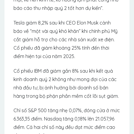
báo cáo thu nhập quý 2 tốt hơn dự kiến”.
Tesla giảm 8,2% sau khi CEO Elon Musk cảnh
báo về “một vài quý khó khăn” khi chính phủ Mỹ
cắt giảm hỗ trợ cho các nhà sản xuất xe điện.
Cổ phiếu đã giảm khoảng 25% tính đến thời
điểm hiện tại của năm 2025.
Cổ phiếu IBM đã giảm gần 8% sau khi kết quả
kinh doanh quý 2 không như mong đợi của các
nhà đầu tư, bị ảnh hưởng bởi doanh số bán
hàng trong bộ phận phần mềm cốt lõi sụt giảm.
Chỉ số S&P 500 tăng nhẹ 0,07%, đóng cửa ở mức
6.363,35 điểm. Nasdaq tăng 0,18% lên 21.057,96
điểm. Cả hai chỉ số này đều đạt mức điểm cao