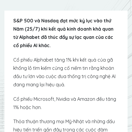
S&P 500 và Nasdaq đạt mức kỷ lục vào thứ
Năm (25/7) khi kết quả kinh doanh khả quan
từ Alphabet đã thúc đẩy sự lạc quan của các
cổ phiếu AI khác.
Cổ phiếu Alphabet tăng 1% khi kết quả của gã
khổng lồ tìm kiếm củng cố niềm tin rằng khoản
đầu tư lớn vào cuộc đua thống trị công nghệ AI
đang mang lại hiệu quả.
Cổ phiếu Microsoft, Nvidia và Amazon đều tăng
1% hoặc hơn.
Thỏa thuận thương mại Mỹ-Nhật và những dấu
hiệu tiến triển gần đây trong các cuộc đàm