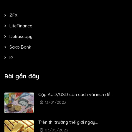
ZFX
LiteFinance
Dukascopy
Saxo Bank
IG
Bài gần đây
Cặp AUD/USD còn cách vài inch để...
13/01/2023
Trên thị trường thế giới ngày...
03/05/2022