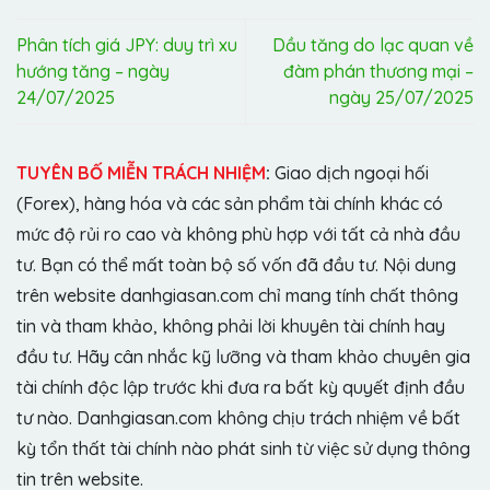
Phân tích giá JPY: duy trì xu
Dầu tăng do lạc quan về
hướng tăng – ngày
đàm phán thương mại –
24/07/2025
ngày 25/07/2025
TUYÊN BỐ MIỄN TRÁCH NHIỆM
:
Giao dịch ngoại hối
(Forex), hàng hóa và các sản phẩm tài chính khác có
mức độ rủi ro cao và không phù hợp với tất cả nhà đầu
tư. Bạn có thể mất toàn bộ số vốn đã đầu tư. Nội dung
trên website danhgiasan.com chỉ mang tính chất thông
tin và tham khảo, không phải lời khuyên tài chính hay
đầu tư. Hãy cân nhắc kỹ lưỡng và tham khảo chuyên gia
tài chính độc lập trước khi đưa ra bất kỳ quyết định đầu
tư nào. Danhgiasan.com không chịu trách nhiệm về bất
kỳ tổn thất tài chính nào phát sinh từ việc sử dụng thông
tin trên website.