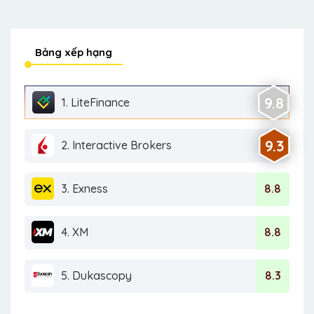
Bảng xếp hạng
9.8
1. LiteFinance
9.3
2. Interactive Brokers
3. Exness
8.8
4. XM
8.8
5. Dukascopy
8.3