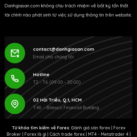
Danhgiasan.com không chịu trách nhiệm về bất kỳ tổn thất
tài chính nào phát sinh từ việc sử dụng thông tin trên website.
contact@danhgiasan.com
Email cho chúng tôi
Hotline
T2 - T6 (09:00 - 20:00)
02 Hải Triều, Q.1, HCM
T.46 – Bitexco Financial Building
Từ khóa tìm kiếm về Forex
:
Đánh giá sàn forex
|
Forex
Broker
|
Forex là gì
|
Cách trade forex
|
MT4 - Metatrader 4
|