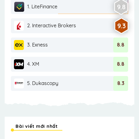
9.8
1. LiteFinance
9.3
2. Interactive Brokers
3. Exness
8.8
4. XM
8.8
5. Dukascopy
8.3
Bài viết mới nhất