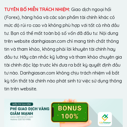
TUYÊN BỐ MIỄN TRÁCH NHIỆM
:
Giao dịch ngoại hối
(Forex), hàng hóa và các sản phẩm tài chính khác có
mức độ rủi ro cao và không phù hợp với tất cả nhà đầu
tư. Bạn có thể mất toàn bộ số vốn đã đầu tư. Nội dung
trên website danhgiasan.com chỉ mang tính chất thông
tin và tham khảo, không phải lời khuyên tài chính hay
đầu tư. Hãy cân nhắc kỹ lưỡng và tham khảo chuyên gia
tài chính độc lập trước khi đưa ra bất kỳ quyết định đầu
tư nào. Danhgiasan.com không chịu trách nhiệm về bất
kỳ tổn thất tài chính nào phát sinh từ việc sử dụng thông
tin trên website.