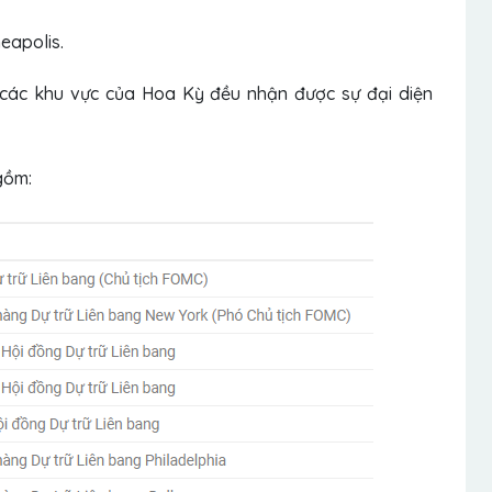
eapolis.
 các khu vực của Hoa Kỳ đều nhận được sự đại diện
gồm: