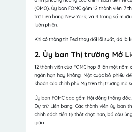
định phương hướng của chính sách tiền tệ c
(OMO). Ủy ban FOMC gồm 12 thành viên: 7 th
trữ Liên bang New York; và 4 trong số mười 
luân phiên.
Khi có thông tin Fed thay đổi lãi suất, đó l
2. Ủy ban Thị trường Mở L
12 thành viên của FOMC họp 8 lần một năm để
ngắn hạn hay không. Một cuộc bỏ phiếu để 
khoán của chính phủ Mỹ trên thị trường mở s
Ủy ban FOMC bao gồm Hội đồng thống đốc, 
Dự trữ Liên bang. Các thành viên ủy ban t
chính sách tiền tệ thắt chặt hơn, bồ câu ủn
giữa.