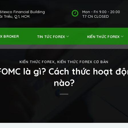
Bitexco Financial Building
Mon - Fri 9.00 - 20.00
i Triều, Q.1, HCM.
T7 CN CLOSED
EX BROKER
TIN TỨC FOREX
KIẾN THỨC FOREX
KIẾN THỨC FOREX
,
KIẾN THỨC FOREX CƠ BẢN
 FOMC là gì? Cách thức hoạt đ
nào?