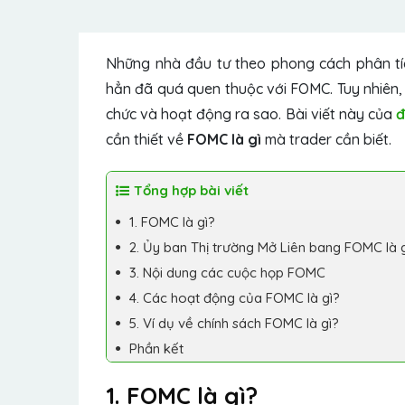
Những nhà đầu tư theo phong cách phân tích
hẳn đã quá quen thuộc với FOMC. Tuy nhiên,
chức và hoạt động ra sao. Bài viết này của
đ
cần thiết về
FOMC là gì
mà trader cần biết.
Tổng hợp bài viết
1. FOMC là gì?
2. Ủy ban Thị trường Mở Liên bang FOMC là 
3. Nội dung các cuộc họp FOMC
4. Các hoạt động của FOMC là gì?
5. Ví dụ về chính sách FOMC là gì?
Phần kết
1. FOMC là gì?