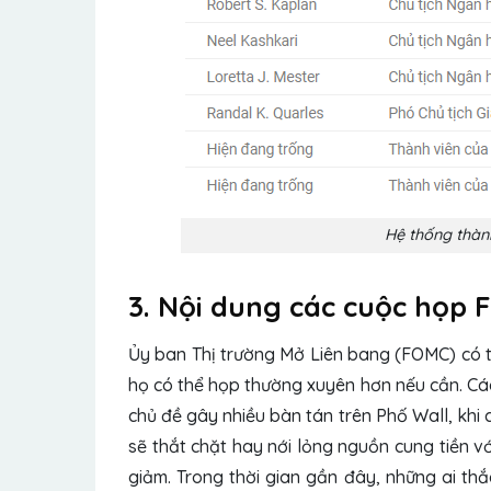
Hệ thống thàn
3. Nội dung các cuộc họp
Ủy ban Thị trường Mở Liên bang (FOMC) có t
họ có thể họp thường xuyên hơn nếu cần. Cá
chủ đề gây nhiều bàn tán trên Phố Wall, khi 
sẽ thắt chặt hay nới lỏng nguồn cung tiền v
giảm. Trong thời gian gần đây, những ai th