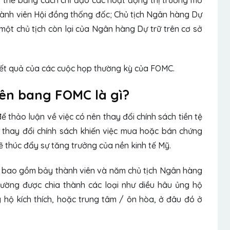
ụ thể bằng cách chỉ đạo các hoạt động thị trường mở
ành viên Hội đồng thống đốc; Chủ tịch Ngân hàng Dự
một chủ tịch còn lại của Ngân hàng Dự trữ trên cơ sở
à kết quả của các cuộc họp thường kỳ của FOMC.
iên bang FOMC là gì?
 thảo luận về việc có nên thay đổi chính sách tiền tệ
thay đổi chính sách khiến việc mua hoặc bán chứng
ẽ thúc đẩy sự tăng trưởng của nền kinh tế Mỹ.
bao gồm bảy thành viên và năm chủ tịch Ngân hàng
hường được chia thành các loại như diều hâu ủng hộ
g hộ kích thích, hoặc trung tâm / ôn hòa, ở đâu đó ở