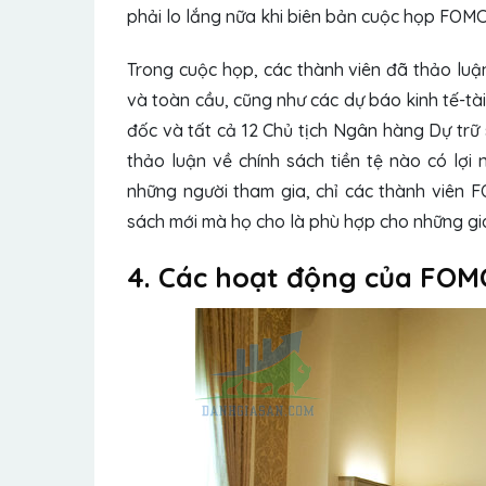
phải lo lắng nữa khi biên bản cuộc họp FOMC
Trong cuộc họp, các thành viên đã thảo luận
và toàn cầu, cũng như các dự báo kinh tế-tà
đốc và tất cả 12 Chủ tịch Ngân hàng Dự trữ 
thảo luận về chính sách tiền tệ nào có lợi
những người tham gia, chỉ các thành viên F
sách mới mà họ cho là phù hợp cho những gi
4. Các hoạt động của FOMC