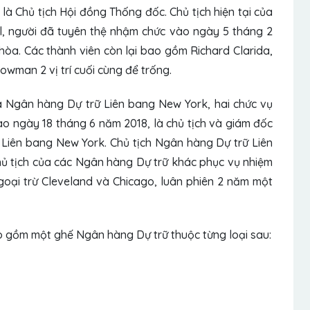
là Chủ tịch Hội đồng Thống đốc. Chủ tịch hiện tại của
l, người đã tuyên thệ nhậm chức vào ngày 5 tháng 2
hòa. Các thành viên còn lại bao gồm Richard Clarida,
owman 2 vị trí cuối cùng để trống.
a Ngân hàng Dự trữ Liên bang New York, hai chức vụ
ào ngày 18 tháng 6 năm 2018, là chủ tịch và giám đốc
 Liên bang New York. Chủ tịch Ngân hàng Dự trữ Liên
Chủ tịch của các Ngân hàng Dự trữ khác phục vụ nhiệm
ngoại trừ Cleveland và Chicago, luân phiên 2 năm một
 gồm một ghế Ngân hàng Dự trữ thuộc từng loại sau: