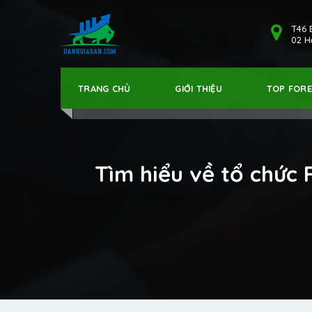
T46 
02 Hả
TRANG CHỦ
GIỚI THIỆU
TOP FOR
Tìm hiểu về tổ chức