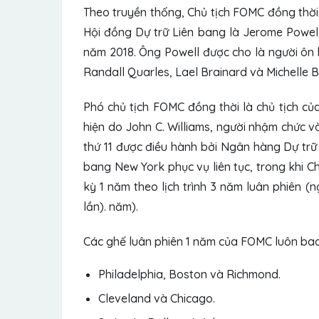
Theo truyền thống, Chủ tịch FOMC đồng thời 
Hội đồng Dự trữ Liên bang là Jerome Powel
năm 2018. Ông Powell được cho là người ôn 
Randall Quarles, Lael Brainard và Michelle B
Phó chủ tịch FOMC đồng thời là chủ tịch củ
hiện do John C. Williams, người nhậm chức v
thứ 11 được điều hành bởi Ngân hàng Dự trữ
bang New York phục vụ liên tục, trong khi 
kỳ 1 năm theo lịch trình 3 năm luân phiên (
lần). năm).
Các ghế luân phiên 1 năm của FOMC luôn bao
Philadelphia, Boston và Richmond.
Cleveland và Chicago.