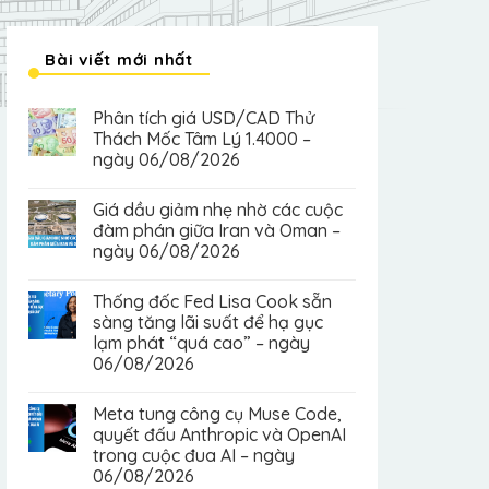
Bài viết mới nhất
Phân tích giá USD/CAD Thử
Thách Mốc Tâm Lý 1.4000 –
ngày 06/08/2026
Giá dầu giảm nhẹ nhờ các cuộc
đàm phán giữa Iran và Oman –
ngày 06/08/2026
Thống đốc Fed Lisa Cook sẵn
sàng tăng lãi suất để hạ gục
lạm phát “quá cao” – ngày
06/08/2026
Meta tung công cụ Muse Code,
quyết đấu Anthropic và OpenAI
trong cuộc đua AI – ngày
06/08/2026