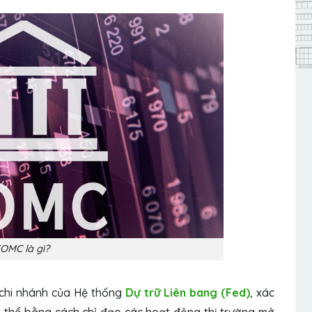
OMC là gì?
 chi nhánh của Hệ thống
Dự trữ Liên bang (Fed)
, xác