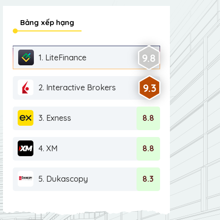
Bảng xếp hạng
9.8
1. LiteFinance
9.3
2. Interactive Brokers
3. Exness
8.8
4. XM
8.8
5. Dukascopy
8.3