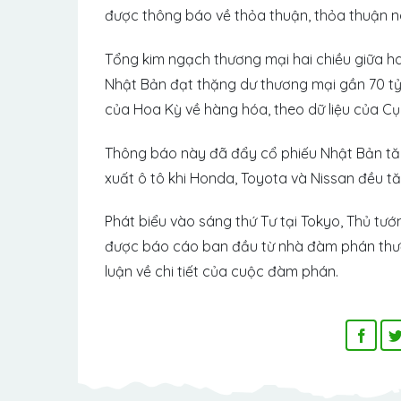
được thông báo về thỏa thuận, thỏa thuận nà
Tổng kim ngạch thương mại hai chiều giữa h
Nhật Bản đạt thặng dư thương mại gần 70 tỷ
của Hoa Kỳ về hàng hóa, theo dữ liệu của C
Thông báo này đã đẩy cổ phiếu Nhật Bản tă
xuất ô tô khi Honda, Toyota và Nissan đều tă
Phát biểu vào sáng thứ Tư tại Tokyo, Thủ tư
được báo cáo ban đầu từ nhà đàm phán thươ
luận về chi tiết của cuộc đàm phán.