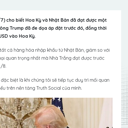
7) cho biết Hoa Kỳ và Nhật Bản đã đạt được một
ông Trump đã đe dọa áp đặt trước đó, đồng thời
 USD vào Hoa Kỳ.
tất cả hàng hóa nhập khẩu từ Nhật Bản, giảm so với
mại quan trọng nhất mà Nhà Trắng đạt được trước
/8.
 đặc biệt là khi chúng tôi sẽ tiếp tục duy trì mối quan
iểu trên nền tảng Truth Social của mình.