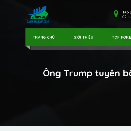
T46 
02 Hả
TRANG CHỦ
GIỚI THIỆU
TOP FOR
Ông Trump tuyên bố