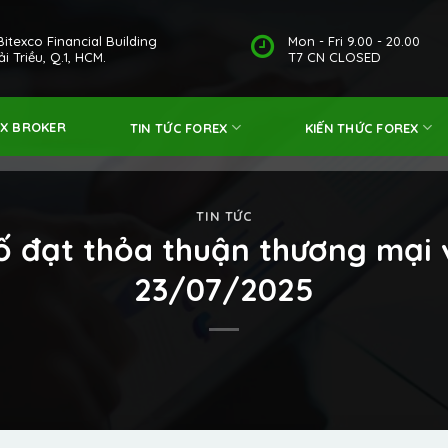
Bitexco Financial Building
Mon - Fri 9.00 - 20.00
i Triều, Q.1, HCM.
T7 CN CLOSED
EX BROKER
TIN TỨC FOREX
KIẾN THỨC FOREX
TIN TỨC
 đạt thỏa thuận thương mại 
23/07/2025