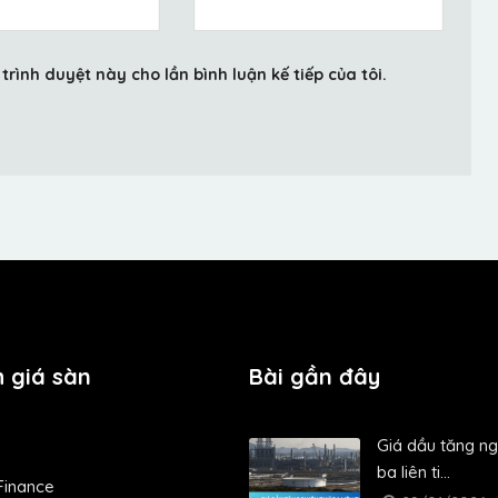
trình duyệt này cho lần bình luận kế tiếp của tôi.
 giá sàn
Bài gần đây
Giá dầu tăng ng
ba liên ti...
Finance