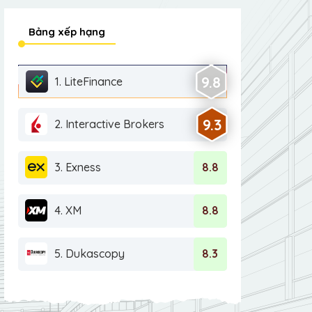
Bảng xếp hạng
9.8
1. LiteFinance
9.3
2. Interactive Brokers
3. Exness
8.8
4. XM
8.8
5. Dukascopy
8.3