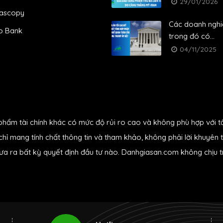
29/01/2026
ascopy
Các doanh nghi
o Bank
trong đó có...
04/11/2025
phẩm tài chính khác có mức độ rủi ro cao và không phù hợp với t
hỉ mang tính chất thông tin và tham khảo, không phải lời khuyên t
đưa ra bất kỳ quyết định đầu tư nào. Danhgiasan.com không chịu tr