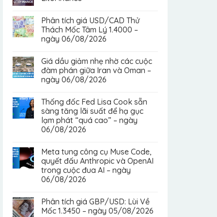
Phân tích giá USD/CAD Thử
Thách Mốc Tâm Lý 1.4000 –
ngày 06/08/2026
Giá dầu giảm nhẹ nhờ các cuộc
đàm phán giữa Iran và Oman –
ngày 06/08/2026
Thống đốc Fed Lisa Cook sẵn
sàng tăng lãi suất để hạ gục
lạm phát “quá cao” – ngày
06/08/2026
Meta tung công cụ Muse Code,
quyết đấu Anthropic và OpenAI
trong cuộc đua AI – ngày
06/08/2026
Phân tích giá GBP/USD: Lùi Về
Mốc 1.3450 – ngày 05/08/2026