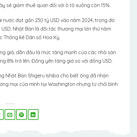
y sẽ giảm thuế quan đối với ô tô xuống còn 15%.
ai nước đạt gần 230 tỷ USD vào năm 2024, trong đó
 USD. Nhật Bản là đối tác thương mại lớn thứ năm
ục Thống kê Dân số Hoa Kỳ.
ng giá, dẫn đầu là mức tăng mạnh của các nhà sản
ng 8% trở lên. Đồng yên tăng giá so với đồng USD.
ớng Nhật Bản Shigeru Ishiba cho biết ông đã nhận
ng mại của mình tại Washington nhưng từ chối bình