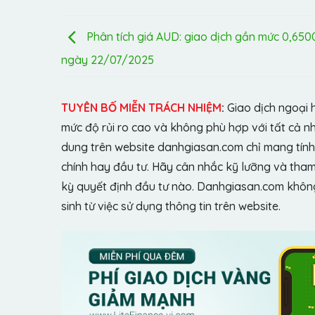
Phân tích giá AUD: giao dịch gần mức 0,650
ngày 22/07/2025
TUYÊN BỐ MIỄN TRÁCH NHIỆM
:
Giao dịch ngoại 
mức độ rủi ro cao và không phù hợp với tất cả n
dung trên website danhgiasan.com chỉ mang tính 
chính hay đầu tư. Hãy cân nhắc kỹ lưỡng và tham 
kỳ quyết định đầu tư nào. Danhgiasan.com không 
sinh từ việc sử dụng thông tin trên website.