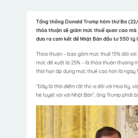
Tổng thống Donald Trump hôm thứ Ba (22/
thỏa thuận sẽ giảm mức thuế quan cao mà 
đưa ra cam kết để Nhật Bản đầu tư 550 tỷ
Thỏa thuận – bao gồm mức thuế 15% đối với 
mức đề xuất là 25% – là thỏa thuận thương 
thời hạn áp dụng mức thuế cao hơn là ngày 1
“Đây là thời điểm rất thú vị đối với Hoa Kỳ, và
hệ tuyệt vời với Nhật Bản”, ông Trump phát b