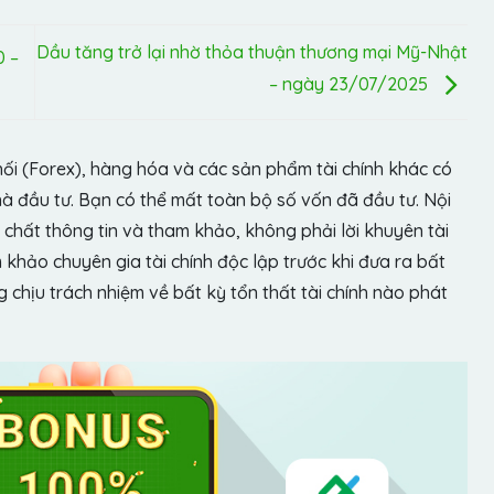
Dầu tăng trở lại nhờ thỏa thuận thương mại Mỹ-Nhật
0 –
– ngày 23/07/2025
hối (Forex), hàng hóa và các sản phẩm tài chính khác có
hà đầu tư. Bạn có thể mất toàn bộ số vốn đã đầu tư. Nội
chất thông tin và tham khảo, không phải lời khuyên tài
khảo chuyên gia tài chính độc lập trước khi đưa ra bất
chịu trách nhiệm về bất kỳ tổn thất tài chính nào phát