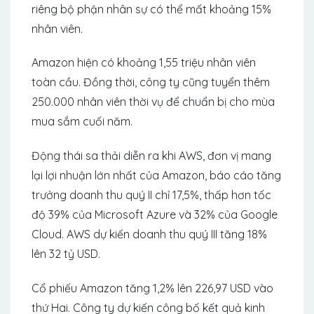
riêng bộ phận nhân sự có thể mất khoảng 15%
nhân viên.
Amazon hiện có khoảng 1,55 triệu nhân viên
toàn cầu. Đồng thời, công ty cũng tuyển thêm
250.000 nhân viên thời vụ để chuẩn bị cho mùa
mua sắm cuối năm.
Động thái sa thải diễn ra khi AWS, đơn vị mang
lại lợi nhuận lớn nhất của Amazon, báo cáo tăng
trưởng doanh thu quý II chỉ 17,5%, thấp hơn tốc
độ 39% của Microsoft Azure và 32% của Google
Cloud. AWS dự kiến doanh thu quý III tăng 18%
lên 32 tỷ USD.
Cổ phiếu Amazon tăng 1,2% lên 226,97 USD vào
thứ Hai. Công ty dự kiến công bố kết quả kinh