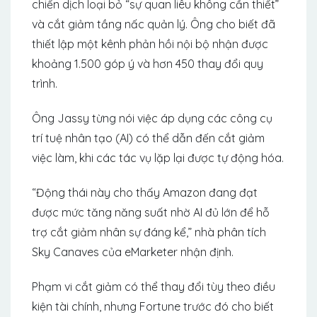
chiến dịch loại bỏ “sự quan liêu không cần thiết”
và cắt giảm tầng nấc quản lý. Ông cho biết đã
thiết lập một kênh phản hồi nội bộ nhận được
khoảng 1.500 góp ý và hơn 450 thay đổi quy
trình.
Ông Jassy từng nói việc áp dụng các công cụ
trí tuệ nhân tạo (AI) có thể dẫn đến cắt giảm
việc làm, khi các tác vụ lặp lại được tự động hóa.
“Động thái này cho thấy Amazon đang đạt
được mức tăng năng suất nhờ AI đủ lớn để hỗ
trợ cắt giảm nhân sự đáng kể,” nhà phân tích
Sky Canaves của eMarketer nhận định.
Phạm vi cắt giảm có thể thay đổi tùy theo điều
kiện tài chính, nhưng Fortune trước đó cho biết