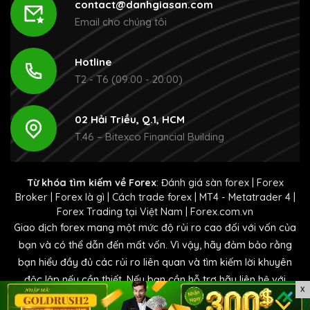
contact@danhgiasan.com
Email cho chúng tôi
Hotline
T2 - T6 (09:00 - 20:00)
02 Hải Triều, Q.1, HCM
T.46 – Bitexco Financial Building
Từ khóa tìm kiếm về Forex
:
Đánh giá sàn forex
|
Forex
Broker
|
Forex là gì
|
Cách trade forex
|
MT4 - Metatrader 4
|
Forex Trading tại Việt Nam
|
Forex.com.vn
Giao dịch forex mang một mức độ rủi ro cao đối với vốn của
bạn và có thể dẫn đến mất vốn. Vì vậy, hãy đảm bảo rằng
bạn hiểu đầy đủ các rủi ro liên quan và tìm kiếm lời khuyên
độc lập nếu cần thiết. Nếu bạn cần hỗ trợ hãy liên hệ với
X
chúng tôi tại
contact@danhgiasan.com.