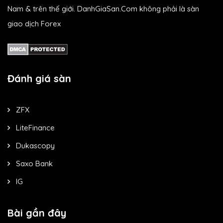
Nam & trên thế giới. DanhGiaSan.Com không phải là sàn
giao dịch Forex
Đánh giá sàn
ZFX
LiteFinance
Dukascopy
Saxo Bank
IG
Bài gần đây