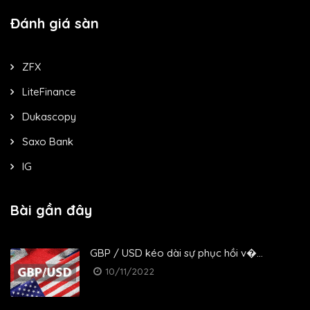
Đánh giá sàn
ZFX
LiteFinance
Dukascopy
Saxo Bank
IG
Bài gần đây
GBP / USD kéo dài sự phục hồi v�...
10/11/2022