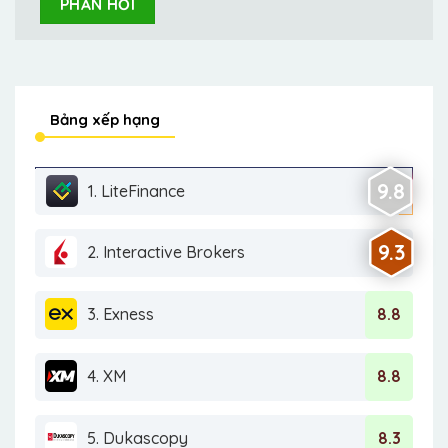
Bảng xếp hạng
9.8
1. LiteFinance
9.3
2. Interactive Brokers
3. Exness
8.8
4. XM
8.8
5. Dukascopy
8.3