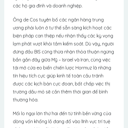
các hộ gia đình và doanh nghiệp.
Ông de Cos tuyên bố các ngân hàng trung
ương phải luôn ở tư thế sẵn sàng kích hoạt các
biện pháp can thiệp nếu nhận thấy các kỳ vọng
lạm phát vượt khỏi tầm kiểm soát. Dù vậy, người
đứng đầu BIS cũng thừa nhận thỏa thuận ngừng
bắn gần đây giữa Mỹ – Israel và Iran, cùng việc
tái mở cửa eo biển chiến lược Hormuz là những
tín hiệu tích cực giúp kinh tế toàn cầu tránh
được các kịch bản cực đoan, bất chấp việc thị
trường dầu mỏ sẽ cần thêm thời gian để bình
thường hóa.
Mối lo ngại lớn thứ hai đến từ tính bền vững của
dòng vốn khổng lồ đang đổ vào lĩnh vực trí tuệ