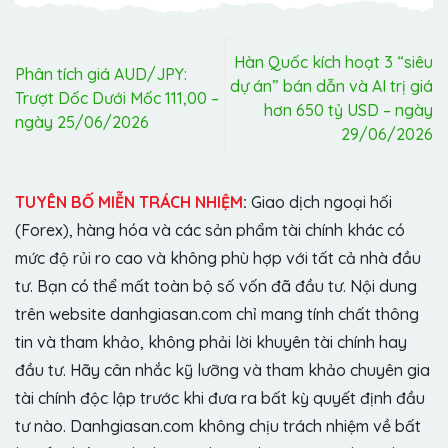
Hàn Quốc kích hoạt 3 “siêu
Phân tích giá AUD/JPY:
dự án” bán dẫn và AI trị giá
Trượt Dốc Dưới Mốc 111,00 –
hơn 650 tỷ USD – ngày
ngày 25/06/2026
29/06/2026
TUYÊN BỐ MIỄN TRÁCH NHIỆM
:
Giao dịch ngoại hối
(Forex), hàng hóa và các sản phẩm tài chính khác có
mức độ rủi ro cao và không phù hợp với tất cả nhà đầu
tư. Bạn có thể mất toàn bộ số vốn đã đầu tư. Nội dung
trên website danhgiasan.com chỉ mang tính chất thông
tin và tham khảo, không phải lời khuyên tài chính hay
đầu tư. Hãy cân nhắc kỹ lưỡng và tham khảo chuyên gia
tài chính độc lập trước khi đưa ra bất kỳ quyết định đầu
tư nào. Danhgiasan.com không chịu trách nhiệm về bất