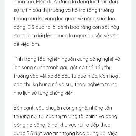
nhân tạo. Mặc dù AI đang là động lực thúc đẩy
sự tự tin của thị trường và hỗ trợ tăng trưởng
thông qua kỳ vọng lạc quan về năng suất lao
động, BIS đưa ra lời cảnh báo rằng cơn sốt này
đang làm dấy lên những lo ngại sâu sắc về vấn
đề việc làm.
Tình trạng tắc nghẽn nguồn cung công nghệ và
làn sóng cạnh tranh gay gắt có thể đẩy thị
trường vào vết xe đổ đầu tư quá mức, kích hoạt
các chu kỳ bùng nổ và suy thoái nghiêm trọng
như lịch sử từng chứng kiến.
Bên cạnh câu chuyện công nghệ, những tổn
thương nội tại của thị trường tài chính và bong
bóng nợ công là hai khu vực rủi ro tiếp theo
được BIS đặt vào tình trạng báo động đỏ. Việc