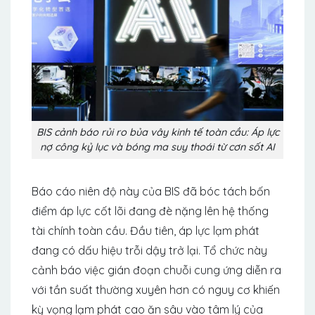
BIS cảnh báo rủi ro bủa vây kinh tế toàn cầu: Áp lực
nợ công kỷ lục và bóng ma suy thoái từ cơn sốt AI
Báo cáo niên độ này của BIS đã bóc tách bốn
điểm áp lực cốt lõi đang đè nặng lên hệ thống
tài chính toàn cầu. Đầu tiên, áp lực lạm phát
đang có dấu hiệu trỗi dậy trở lại. Tổ chức này
cảnh báo việc gián đoạn chuỗi cung ứng diễn ra
với tần suất thường xuyên hơn có nguy cơ khiến
kỳ vọng lạm phát cao ăn sâu vào tâm lý của