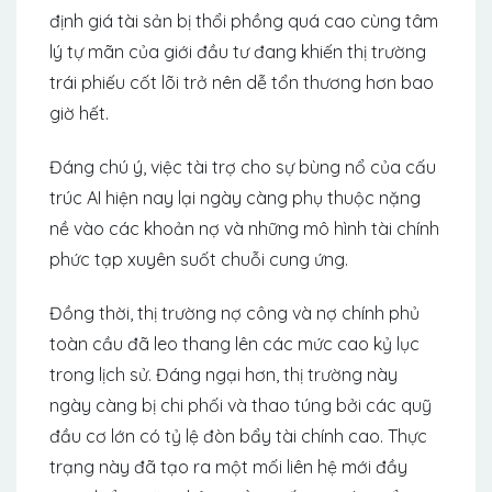
định giá tài sản bị thổi phồng quá cao cùng tâm
lý tự mãn của giới đầu tư đang khiến thị trường
trái phiếu cốt lõi trở nên dễ tổn thương hơn bao
giờ hết.
Đáng chú ý, việc tài trợ cho sự bùng nổ của cấu
trúc AI hiện nay lại ngày càng phụ thuộc nặng
nề vào các khoản nợ và những mô hình tài chính
phức tạp xuyên suốt chuỗi cung ứng.
Đồng thời, thị trường nợ công và nợ chính phủ
toàn cầu đã leo thang lên các mức cao kỷ lục
trong lịch sử. Đáng ngại hơn, thị trường này
ngày càng bị chi phối và thao túng bởi các quỹ
đầu cơ lớn có tỷ lệ đòn bẩy tài chính cao. Thực
trạng này đã tạo ra một mối liên hệ mới đầy