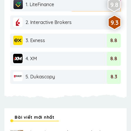
9.8
1. LiteFinance
9.3
2. Interactive Brokers
3. Exness
8.8
4. XM
8.8
5. Dukascopy
8.3
Bài viết mới nhất