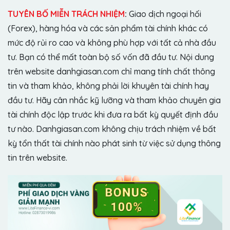
TUYÊN BỐ MIỄN TRÁCH NHIỆM
:
Giao dịch ngoại hối
(Forex), hàng hóa và các sản phẩm tài chính khác có
mức độ rủi ro cao và không phù hợp với tất cả nhà đầu
tư. Bạn có thể mất toàn bộ số vốn đã đầu tư. Nội dung
trên website danhgiasan.com chỉ mang tính chất thông
tin và tham khảo, không phải lời khuyên tài chính hay
đầu tư. Hãy cân nhắc kỹ lưỡng và tham khảo chuyên gia
tài chính độc lập trước khi đưa ra bất kỳ quyết định đầu
tư nào. Danhgiasan.com không chịu trách nhiệm về bất
kỳ tổn thất tài chính nào phát sinh từ việc sử dụng thông
tin trên website.