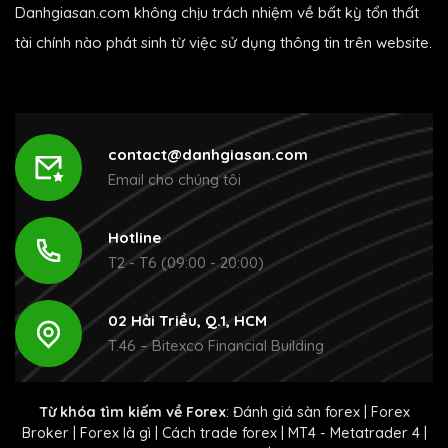
Danhgiasan.com không chịu trách nhiệm về bất kỳ tổn thất
tài chính nào phát sinh từ việc sử dụng thông tin trên website.
contact@danhgiasan.com
Email cho chúng tôi
Hotline
T2 - T6 (09:00 - 20:00)
02 Hải Triều, Q.1, HCM
T.46 – Bitexco Financial Building
Từ khóa tìm kiếm về Forex
:
Đánh giá sàn forex
|
Forex
Broker
|
Forex là gì
|
Cách trade forex
|
MT4 - Metatrader 4
|