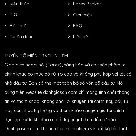
Kiến thức
Forex Broker
B.O
Giới thiệu
Bảo mật
FAQ
Tuyển dụng
Liên hệ
TUYÊN BỐ MIỄN TRÁCH NHIỆM
Giao dịch ngoại hối (Forex), hàng hóa và các sản phẩm tài
chính khác có mức độ rủi ro cao và không phù hợp với tất cả
nhà đầu tư. Bạn có thể mất toàn bộ số vốn đã đầu tư. Nội
dung trên website danhgiasan.com chỉ mang tính chất thông
tin và tham khảo, không phải lời khuyên tài chính hay đầu tư.
Hãy cân nhắc kỹ lưỡng và tham khảo chuyên gia tài chính
độc lập trước khi đưa ra bất kỳ quyết định đầu tư nào.
Danhgiasan.com không chịu trách nhiệm về bất kỳ tổn thất