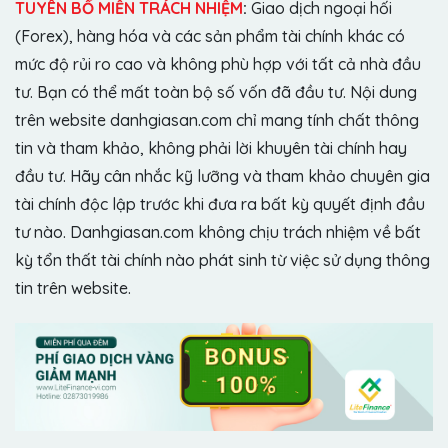
TUYÊN BỐ MIỄN TRÁCH NHIỆM
:
Giao dịch ngoại hối
(Forex), hàng hóa và các sản phẩm tài chính khác có
mức độ rủi ro cao và không phù hợp với tất cả nhà đầu
tư. Bạn có thể mất toàn bộ số vốn đã đầu tư. Nội dung
trên website danhgiasan.com chỉ mang tính chất thông
tin và tham khảo, không phải lời khuyên tài chính hay
đầu tư. Hãy cân nhắc kỹ lưỡng và tham khảo chuyên gia
tài chính độc lập trước khi đưa ra bất kỳ quyết định đầu
tư nào. Danhgiasan.com không chịu trách nhiệm về bất
kỳ tổn thất tài chính nào phát sinh từ việc sử dụng thông
tin trên website.