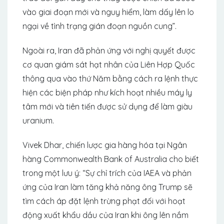
vào giai đoạn mới và nguy hiểm, làm dấy lên lo
ngại về tình trạng gián đoạn nguồn cung”.
Ngoài ra, Iran đã phản ứng với nghị quyết được
cơ quan giám sát hạt nhân của Liên Hợp Quốc
thông qua vào thứ Năm bằng cách ra lệnh thực
hiện các biện pháp như kích hoạt nhiều máy ly
tâm mới và tiên tiến được sử dụng để làm giàu
uranium.
Vivek Dhar, chiến lược gia hàng hóa tại Ngân
hàng Commonwealth Bank of Australia cho biết
trong một lưu ý: “Sự chỉ trích của IAEA và phản
ứng của Iran làm tăng khả năng ông Trump sẽ
tìm cách áp đặt lệnh trừng phạt đối với hoạt
động xuất khẩu dầu của Iran khi ông lên nắm