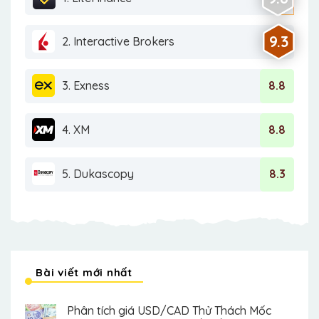
9.3
2. Interactive Brokers
3. Exness
8.8
4. XM
8.8
5. Dukascopy
8.3
Bài viết mới nhất
Phân tích giá USD/CAD Thử Thách Mốc