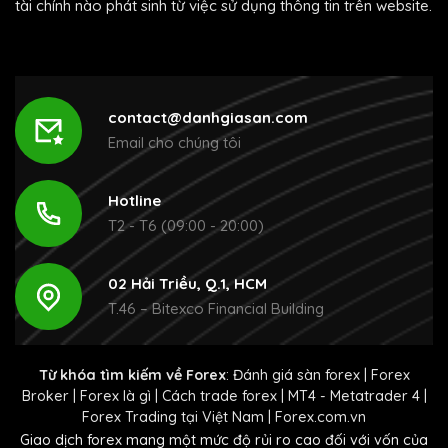
tài chính nào phát sinh từ việc sử dụng thông tin trên website.
contact@danhgiasan.com
Email cho chúng tôi
Hotline
T2 - T6 (09:00 - 20:00)
02 Hải Triều, Q.1, HCM
T.46 – Bitexco Financial Building
Từ khóa tìm kiếm về Forex
:
Đánh giá sàn forex
|
Forex
Broker
|
Forex là gì
|
Cách trade forex
|
MT4 - Metatrader 4
|
Forex Trading tại Việt Nam
|
Forex.com.vn
Giao dịch forex mang một mức độ rủi ro cao đối với vốn của