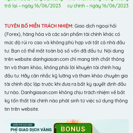
trở lại – ngày 16/06/2023
cự chính – ngày 16/06/2023
TUYÊN BỐ MIỄN TRÁCH NHIỆM
:
Giao dịch ngoại hối
(Forex), hàng hóa và các sản phẩm tài chính khác có
mức độ rủi ro cao và không phù hợp với tất cả nhà đầu
tư. Bạn có thể mất toàn bộ số vốn đã đầu tư. Nội dung
trên website danhgiasan.com chỉ mang tính chất thông
tin và tham khảo, không phải lời khuyên tài chính hay
đầu tư. Hãy cân nhắc kỹ lưỡng và tham khảo chuyên gia
tài chính độc lập trước khi đưa ra bất kỳ quyết định đầu
tư nào. Danhgiasan.com không chịu trách nhiệm về bất
kỳ tổn thất tài chính nào phát sinh từ việc sử dụng thông
tin trên website.