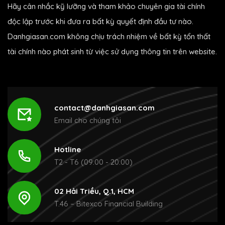
Hãy cân nhắc kỹ lưỡng và tham khảo chuyên gia tài chính
độc lập trước khi đưa ra bất kỳ quyết định đầu tư nào.
Danhgiasan.com không chịu trách nhiệm về bất kỳ tổn thất
tài chính nào phát sinh từ việc sử dụng thông tin trên website.
contact@danhgiasan.com
Email cho chúng tôi
Hotline
T2 - T6 (09:00 - 20:00)
02 Hải Triều, Q.1, HCM
T.46 – Bitexco Financial Building