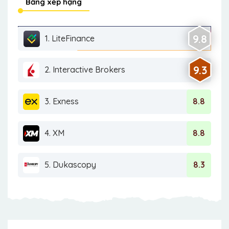
Bảng xếp hạng
9.8
1. LiteFinance
9.3
2. Interactive Brokers
3. Exness
8.8
4. XM
8.8
5. Dukascopy
8.3