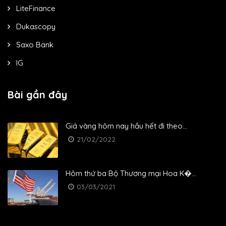
LiteFinance
Dukascopy
Saxo Bank
IG
Bài gần đây
Giá vàng hôm nay hầu hết đi theo...
21/02/2022
Hôm thứ ba Bộ Thương mại Hoa K�...
03/03/2021