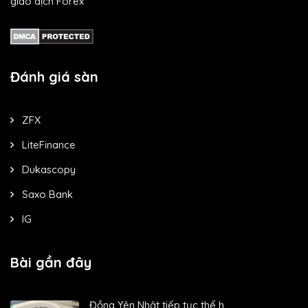
giao dịch Forex
Đánh giá sàn
ZFX
LiteFinance
Dukascopy
Saxo Bank
IG
Bài gần đây
Đồng Yên Nhật tiếp tục thể h...