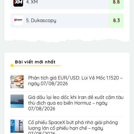
4. XM
8.8
5. Dukascopy
8.3
Bài viết mới nhất
Phân tích giá EUR/USD: Lùi Về Mốc 1.1520 –
ngày 07/08/2026
Giá dầu lại leo dốc khi Iran đề xuất cấm tàu
thù địch qua eo biển Hormuz – ngày
07/08/2026
Cổ phiếu SpaceX bứt phá nhờ giải phóng
lượng lớn cổ phiếu hạn chế – ngày
07/08/2026