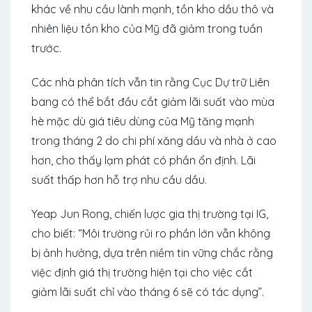
khác về nhu cầu lành mạnh, tồn kho dầu thô và
nhiên liệu tồn kho của Mỹ đã giảm trong tuần
trước.
Các nhà phân tích vẫn tin rằng Cục Dự trữ Liên
bang có thể bắt đầu cắt giảm lãi suất vào mùa
hè mặc dù giá tiêu dùng của Mỹ tăng mạnh
trong tháng 2 do chi phí xăng dầu và nhà ở cao
hơn, cho thấy lạm phát có phần ổn định. Lãi
suất thấp hơn hỗ trợ nhu cầu dầu.
Yeap Jun Rong, chiến lược gia thị trường tại IG,
cho biết: “Môi trường rủi ro phần lớn vẫn không
bị ảnh hưởng, dựa trên niềm tin vững chắc rằng
việc định giá thị trường hiện tại cho việc cắt
giảm lãi suất chỉ vào tháng 6 sẽ có tác dụng”.