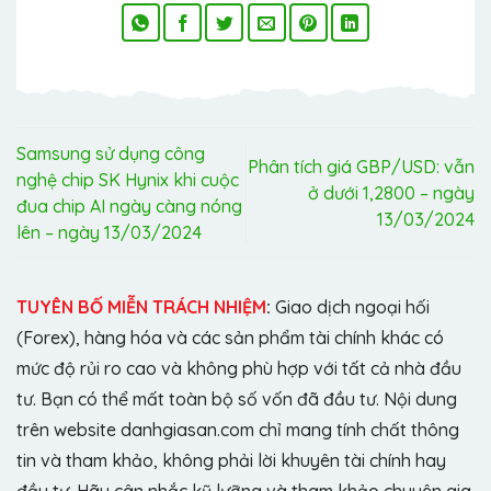
Samsung sử dụng công
Phân tích giá GBP/USD: vẫn
nghệ chip SK Hynix khi cuộc
ở dưới 1,2800 – ngày
đua chip AI ngày càng nóng
13/03/2024
lên – ngày 13/03/2024
TUYÊN BỐ MIỄN TRÁCH NHIỆM
:
Giao dịch ngoại hối
(Forex), hàng hóa và các sản phẩm tài chính khác có
mức độ rủi ro cao và không phù hợp với tất cả nhà đầu
tư. Bạn có thể mất toàn bộ số vốn đã đầu tư. Nội dung
trên website danhgiasan.com chỉ mang tính chất thông
tin và tham khảo, không phải lời khuyên tài chính hay