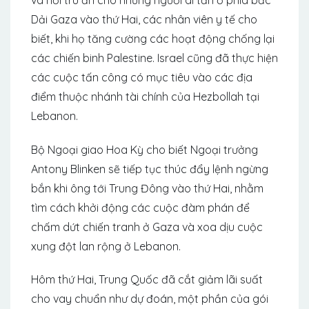
Dải Gaza vào thứ Hai, các nhân viên y tế cho
biết, khi họ tăng cường các hoạt động chống lại
các chiến binh Palestine. Israel cũng đã thực hiện
các cuộc tấn công có mục tiêu vào các địa
điểm thuộc nhánh tài chính của Hezbollah tại
Lebanon.
Bộ Ngoại giao Hoa Kỳ cho biết Ngoại trưởng
Antony Blinken sẽ tiếp tục thúc đẩy lệnh ngừng
bắn khi ông tới Trung Đông vào thứ Hai, nhằm
tìm cách khởi động các cuộc đàm phán để
chấm dứt chiến tranh ở Gaza và xoa dịu cuộc
xung đột lan rộng ở Lebanon.
Hôm thứ Hai, Trung Quốc đã cắt giảm lãi suất
cho vay chuẩn như dự đoán, một phần của gói