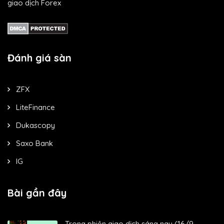
giao dịch Forex
Đánh giá sàn
ZFX
LiteFinance
Dukascopy
Saxo Bank
IG
Bài gần đây
Trong phiên giao dịch sáng nay (16/9...