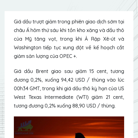
Giá dầu trượt giảm trong phiên giao dịch sớm tại
châu Á hôm thứ sáu khi tồn kho xăng và
dầu thô
của Mỹ
tăng vọt, trong khi Ả Rập Xê-út và
Washington tiếp tục xung đột về kế hoạch cắt
giảm sản lượng của OPEC +.
Giá dầu Brent
giao sau giảm 15 cent, tương
đương 0,2%, xuống 94,42 USD / thùng vào lúc
00h34 GMT, trong khi giá dầu thô kỳ hạn của US
West Texas Intermediate (WTI) giảm 21 cent,
tương đương 0,2% xuống 88,90 USD / thùng.