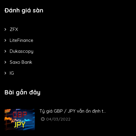
Đánh giá sàn
ZFX
LiteFinance
Dukascopy
Saxo Bank
IG
Bài gần đây
Tỷ giá GBP / JPY vẫn ổn định t...
04/03/2022