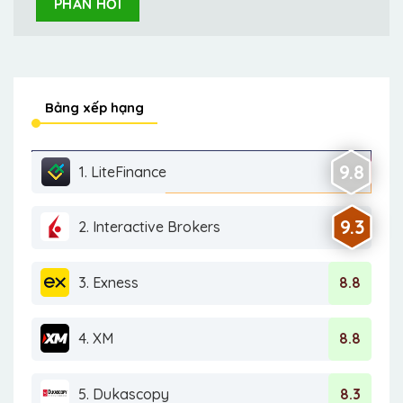
Bảng xếp hạng
9.8
1. LiteFinance
9.3
2. Interactive Brokers
3. Exness
8.8
4. XM
8.8
5. Dukascopy
8.3