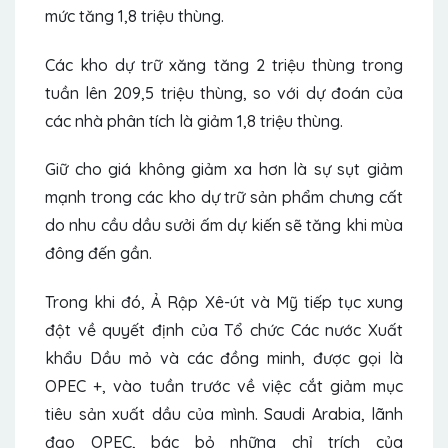
mức tăng 1,8 triệu thùng.
Các kho dự trữ xăng tăng 2 triệu thùng trong
tuần lên 209,5 triệu thùng, so với dự đoán của
các nhà phân tích là giảm 1,8 triệu thùng.
Giữ cho giá không giảm xa hơn là sự sụt giảm
mạnh trong các kho dự trữ sản phẩm chưng cất
do nhu cầu
dầu sưởi ấm
dự kiến ​​sẽ tăng khi mùa
đông đến gần.
Trong khi đó, Ả Rập Xê-út và Mỹ tiếp tục xung
đột về quyết định của Tổ chức Các nước Xuất
khẩu Dầu mỏ và các đồng minh, được gọi là
OPEC +, vào tuần trước về việc cắt giảm mục
tiêu sản xuất dầu của mình. Saudi Arabia, lãnh
đạo OPEC, bác bỏ những chỉ trích của