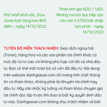
Phân tích giá NZD / USD:
Phố Wall khởi sắc, Dow
Những con bò đực tiếp cận
Jones bật tăng hơn 800
rào cản 0,5700 bất chấp
điểm – ngày 14/10/2022
lạm phát – ngày
14/10/2022
TUYÊN BỐ MIỄN TRÁCH NHIỆM
:
Giao dịch ngoại hối
(Forex), hàng hóa và các sản phẩm tài chính khác có
mức độ rủi ro cao và không phù hợp với tất cả nhà đầu
tư. Bạn có thể mất toàn bộ số vốn đã đầu tư. Nội dung
trên website danhgiasan.com chỉ mang tính chất thông
tin và tham khảo, không phải lời khuyên tài chính hay
đầu tư. Hãy cân nhắc kỹ lưỡng và tham khảo chuyên gia
tài chính độc lập trước khi đưa ra bất kỳ quyết định đầu
tư nào. Danhgiasan.com không chịu trách nhiệm về bất