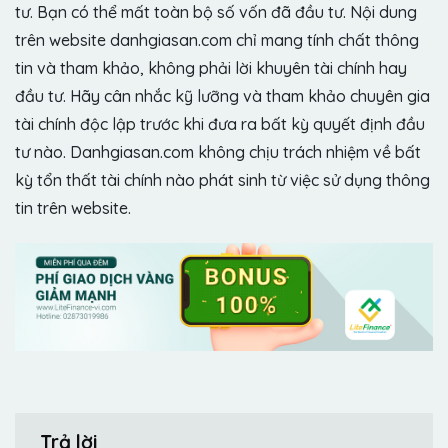
tư. Bạn có thể mất toàn bộ số vốn đã đầu tư. Nội dung
trên website danhgiasan.com chỉ mang tính chất thông
tin và tham khảo, không phải lời khuyên tài chính hay
đầu tư. Hãy cân nhắc kỹ lưỡng và tham khảo chuyên gia
tài chính độc lập trước khi đưa ra bất kỳ quyết định đầu
tư nào. Danhgiasan.com không chịu trách nhiệm về bất
kỳ tổn thất tài chính nào phát sinh từ việc sử dụng thông
tin trên website.
Trả lời