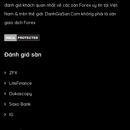
đánh giá khách quan nhất về các sàn Forex uy tín tại Việt
Nam & trên thế giới. DanhGiaSan.Com không phải là sàn
giao dịch Forex
Đánh giá sàn
ZFX
LiteFinance
Dukascopy
Saxo Bank
IG