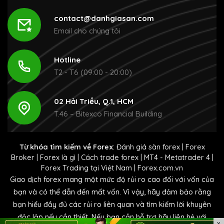
contact@danhgiasan.com
Email cho chúng tôi
Hotline
T2 - T6 (09:00 - 20:00)
02 Hải Triều, Q.1, HCM
T.46 – Bitexco Financial Building
Từ khóa tìm kiếm về Forex
:
Đánh giá sàn forex
|
Forex
Broker
|
Forex là gì
|
Cách trade forex
|
MT4 - Metatrader 4
|
Forex Trading tại Việt Nam
|
Forex.com.vn
Giao dịch forex mang một mức độ rủi ro cao đối với vốn của
bạn và có thể dẫn đến mất vốn. Vì vậy, hãy đảm bảo rằng
bạn hiểu đầy đủ các rủi ro liên quan và tìm kiếm lời khuyên
độc lập nếu cần thiết. Nếu bạn cần hỗ trợ hãy liên hệ với