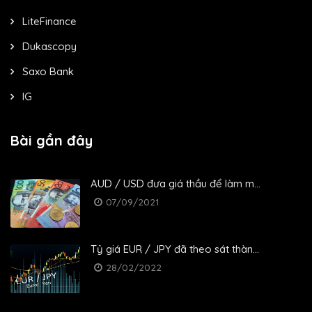
LiteFinance
Dukascopy
Saxo Bank
IG
Bài gần đây
AUD / USD đưa giá thầu để làm m...
07/09/2021
Tỷ giá EUR / JPY đã theo sát thàn...
28/02/2022