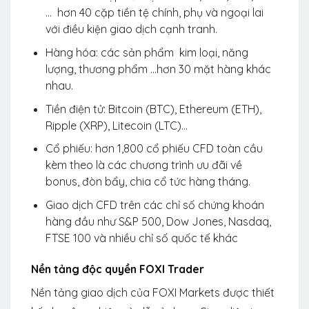
… hơn 40 cặp tiền tệ chính, phụ và ngoại lai
với điều kiện giao dịch cạnh tranh.
Hàng hóa: các sản phẩm kim loại, năng
lượng, thương phẩm …hơn 30 mặt hàng khác
nhau.
Tiền điện tử: Bitcoin (BTC), Ethereum (ETH),
Ripple (XRP), Litecoin (LTC)…
Cổ phiếu: hơn 1,800 cổ phiếu CFD toàn cầu
kèm theo là các chương trình ưu đãi về
bonus, đòn bẩy, chia cổ tức hàng tháng.
Giao dịch CFD trên các chỉ số chứng khoán
hàng đầu như S&P 500, Dow Jones, Nasdaq,
FTSE 100 và nhiều chỉ số quốc tế khác
Nền tảng độc quyền FOXI Trader
Nền tảng giao dịch của FOXI Markets được thiết