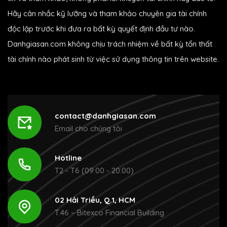
Hãy cân nhắc kỹ lưỡng và tham khảo chuyên gia tài chính
độc lập trước khi đưa ra bất kỳ quyết định đầu tư nào.
Danhgiasan.com không chịu trách nhiệm về bất kỳ tổn thất
tài chính nào phát sinh từ việc sử dụng thông tin trên website.
contact@danhgiasan.com
Email cho chúng tôi
Hotline
T2 - T6 (09:00 - 20:00)
02 Hải Triều, Q.1, HCM
T.46 – Bitexco Financial Building