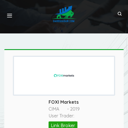
FOXI Markets
CIMA
- 2019
User Trader:
Link Broker