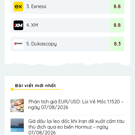
3. Exness
8.8
4. XM
8.8
5. Dukascopy
8.3
Bài viết mới nhất
Phân tích giá EUR/USD: Lùi Về Mốc 1.1520 –
ngày 07/08/2026
Giá dầu lại leo dốc khi Iran đề xuất cấm tàu
thù địch qua eo biển Hormuz – ngày
07/08/2026