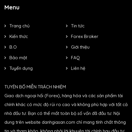
Menu
Trang chủ
Tin tức
Kiến thức
Forex Broker
B.O
Giới thiệu
Bảo mật
FAQ
Tuyển dụng
Liên hệ
TUYÊN BỐ MIỄN TRÁCH NHIỆM
Giao dịch ngoại hối (Forex), hàng hóa và các sản phẩm tài
chính khác có mức độ rủi ro cao và không phù hợp với tất cả
nhà đầu tư. Bạn có thể mất toàn bộ số vốn đã đầu tư. Nội
dung trên website danhgiasan.com chỉ mang tính chất thông
tin và tham khảo, không phải lời khuyên tài chính hay đầu tư.