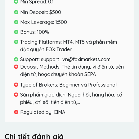
Min Spread: 0.1
Min Deposit: $500
Max Leverage: 1:500
Bonus: 100%
Trading Flatforms: MT4, MT5 và phần mềm
độc quyền FOXITrader
Support: support_vn@foximarkets.com
Deposit Methods: Thẻ tín dụng, ví điện tử, tiền
điện tử, hoặc chuyển khoản SEPA
Type of Brokers: Beginner và Professional
Sản phẩm giao dịch: Ngoại hối, hàng hóa, cổ
phiếu, chỉ số, tiền điện tử,...
Regulated by: CIMA
Chi tiết đánh giá