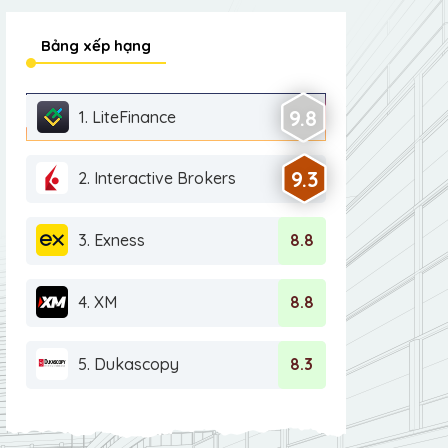
Bảng xếp hạng
9.8
1. LiteFinance
9.3
2. Interactive Brokers
3. Exness
8.8
4. XM
8.8
5. Dukascopy
8.3