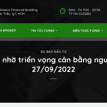
Bitexco Financial Building
Mon - Fri 9.00 - 20.00
i Triều, Q.1, HCM.
T7 CN CLOSED
EX BROKER
TIN TỨC FOREX
KIẾN THỨC FOREX
DỰ BÁO ĐẦU TƯ
h nhờ triển vọng cân bằng ng
27/09/2022