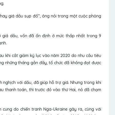
ng.
hay giá dầu sụp đổ”, ông nói trong một cuộc phỏng
ợ giá dầu, vốn đã ổn định ở mức thấp nhất trong 9
ạnh.
u khi cắt giảm kỷ lục vào năm 2020 do nhu cầu tiêu
ong những tháng gần đây, tổ chức đã không đạt được
h nghịch với dầu, đã giúp hỗ trợ giá. Nhưng trong khi
u thanh toán, thì trước đó vào thứ Hai, nó đã chạm
 cung do chiến tranh Nga-Ukraine gây ra, cùng với