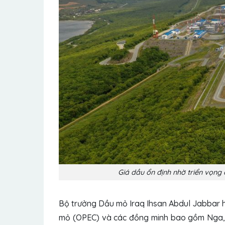
Giá dầu ổn định nhờ triển vọn
Bộ trưởng Dầu mỏ Iraq Ihsan Abdul Jabbar h
mỏ (OPEC) và các đồng minh bao gồm Nga, đư