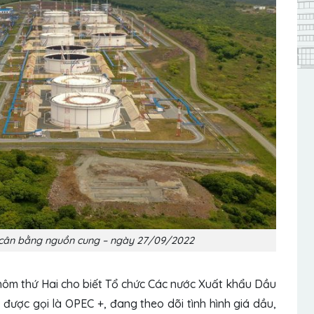
g cân bằng nguồn cung – ngày 27/09/2022
ôm thứ Hai cho biết Tổ chức Các nước Xuất khẩu Dầu
ợc gọi là OPEC +, đang theo dõi tình hình giá dầu,