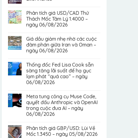
Phân tích giá USD/CAD Thử
Thách Mốc Tâm Lý 1.4000 –
ngày 06/08/2026
Giá dầu giảm nhẹ nhờ các cuộc
đàm phán giữa Iran và Oman –
ngày 06/08/2026
Thống đốc Fed Lisa Cook sẵn
sàng tăng lãi suất để hạ gục
lạm phát “quá cao” – ngày
06/08/2026
Meta tung công cụ Muse Code,
quyết đấu Anthropic và OpenAI
trong cuộc đua AI – ngày
06/08/2026
Phân tích giá GBP/USD: Lùi Về
Mốc 1.3450 – ngày 05/08/2026