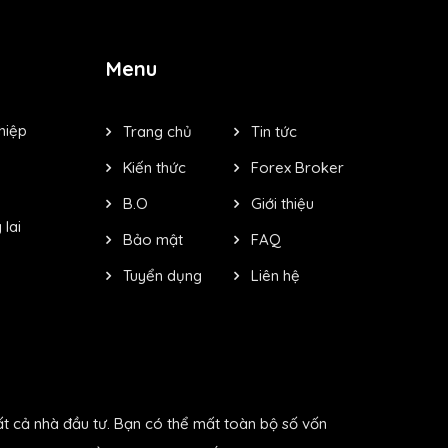
Menu
hiệp
Trang chủ
Tin tức
Kiến thức
Forex Broker
B.O
Giới thiệu
lai
Bảo mật
FAQ
Tuyển dụng
Liên hệ
ất cả nhà đầu tư. Bạn có thể mất toàn bộ số vốn