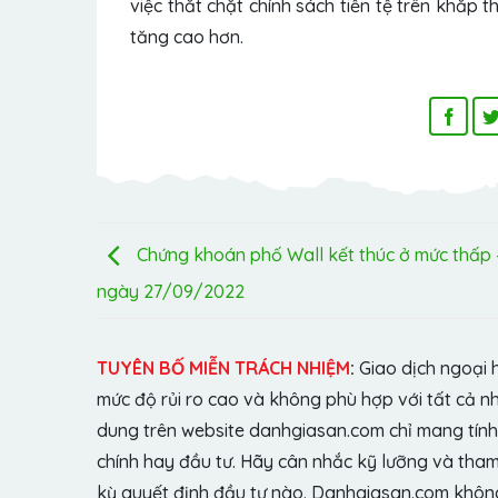
việc thắt chặt chính sách tiền tệ trên khắp t
tăng cao hơn.
Chứng khoán phố Wall kết thúc ở mức thấp 
ngày 27/09/2022
TUYÊN BỐ MIỄN TRÁCH NHIỆM
:
Giao dịch ngoại 
mức độ rủi ro cao và không phù hợp với tất cả n
dung trên website danhgiasan.com chỉ mang tính 
chính hay đầu tư. Hãy cân nhắc kỹ lưỡng và tham 
kỳ quyết định đầu tư nào. Danhgiasan.com không 