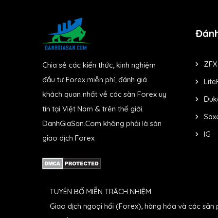
Đánh
ZFX
Chia sẻ các kiến thức, kinh nghiệm
đầu tư Forex miễn phí, đánh giá
Lite
khách quan nhất về các sàn Forex uy
Duk
tín tại Việt Nam & trên thế giới.
Sax
DanhGiaSan.Com không phải là sàn
IG
giao dịch Forex
TUYÊN BỐ MIỄN TRÁCH NHIỆM
Giao dịch ngoại hối (Forex), hàng hóa và các sản 