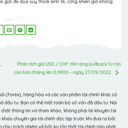
hế giới đe dọa suy thoái kinh tế, cũng khiến giá không
Phân tích giá USD / CHF: Mở rộng pullback từ rào
–
cản bốn tháng lên 0,9900 – ngày 27/09/2022
hối (Forex), hàng hóa và các sản phẩm tài chính khác có
hà đầu tư. Bạn có thể mất toàn bộ số vốn đã đầu tư. Nội
chất thông tin và tham khảo, không phải lời khuyên tài
khảo chuyên gia tài chính độc lập trước khi đưa ra bất
chịu trách nhiệm về bất kỳ tổn thất tài chính nào phát