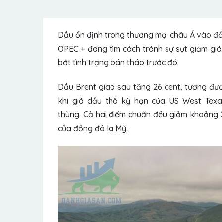
Dầu ổn định trong thương mại châu Á vào đầu
OPEC + đang tìm cách tránh sự sụt giảm giá
bớt tình trạng bán tháo trước đó.
Dầu Brent
giao sau tăng 26 cent, tương đươ
khi giá dầu thô kỳ hạn của US West Texas
thùng. Cả hai điểm chuẩn đều giảm khoảng 2
của đồng đô la Mỹ.