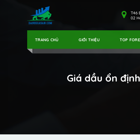
T46 
02 Hả
TRANG CHỦ
GIỚI THIỆU
TOP FOR
Giá dầu ổn địn