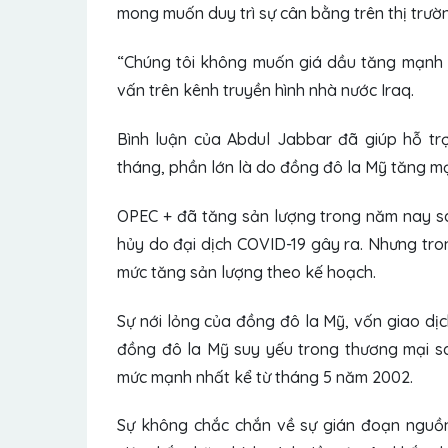
mong muốn duy trì sự cân bằng trên thị trườ
“Chúng tôi không muốn giá dầu tăng mạnh 
vấn trên kênh truyền hình nhà nước Iraq.
Bình luận của Abdul Jabbar đã giúp hỗ tr
tháng, phần lớn là do đồng đô la Mỹ tăng m
OPEC + đã tăng sản lượng trong năm nay sa
hủy do đại dịch COVID-19 gây ra. Nhưng tr
mức tăng sản lượng theo kế hoạch.
Sự nới lỏng của đồng đô la Mỹ, vốn giao dịc
đồng đô la Mỹ suy yếu trong thương mại sa
mức mạnh nhất kể từ tháng 5 năm 2002.
Sự không chắc chắn về sự gián đoạn nguồn