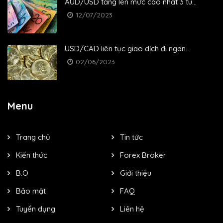
AUD/USD tăng lên mức cao nhất 3 tu...
12/07/2023
USD/CAD liên tục giao dịch đi ngan...
02/06/2023
Menu
Trang chủ
Tin tức
Kiến thức
Forex Broker
B.O
Giới thiệu
Bảo mật
FAQ
Tuyển dụng
Liên hệ