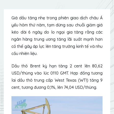
Giá dầu tăng nhẹ trong phiên giao dịch châu Á
yếu hôm thứ năm, tạm dừng sau chuỗi giảm giá
kéo dài 6 ngày do lo ngại gia tăng rằng các
ngân hàng trung ương tăng lãi suất mạnh hơn
có thể gây áp lực lên tăng trưởng kinh tế và nhu
cầu nhiên liệu.
Dầu thô Brent
kỳ hạn tăng 2 cent lên 80,62
USD/thùng vào lúc 0110 GMT. Hợp đồng tương
lai dầu thô trung cấp West Texas (WTI) tăng 9
cent, tương đương 0,1%, lên 74,04 USD/thùng.