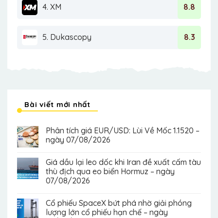
4. XM
8.8
5. Dukascopy
8.3
Bài viết mới nhất
Phân tích giá EUR/USD: Lùi Về Mốc 1.1520 –
ngày 07/08/2026
Giá dầu lại leo dốc khi Iran đề xuất cấm tàu
thù địch qua eo biển Hormuz – ngày
07/08/2026
Cổ phiếu SpaceX bứt phá nhờ giải phóng
lượng lớn cổ phiếu hạn chế – ngày