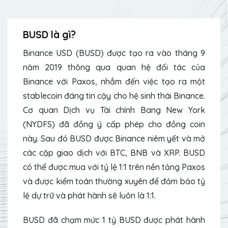
BUSD là gì?
Binance USD (BUSD) được tạo ra vào tháng 9
năm 2019 thông qua quan hệ đối tác của
Binance với Paxos, nhắm đến việc tạo ra một
stablecoin đáng tin cậy cho hệ sinh thái Binance.
Cơ quan Dịch vụ Tài chính Bang New York
(NYDFS) đã đồng ý cấp phép cho đồng coin
này. Sau đó BUSD được Binance niêm yết và mở
các cặp giao dịch với BTC, BNB và XRP. BUSD
có thể được mua với tỷ lệ 1:1 trên nền tảng Paxos
và được kiểm toán thường xuyên để đảm bảo tỷ
lệ dự trữ và phát hành sẽ luôn là 1:1.
BUSD
đã chạm
mức
1 tỷ
BUSD
được phát hành