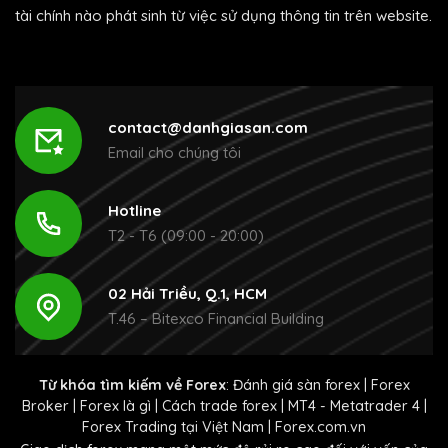
tài chính nào phát sinh từ việc sử dụng thông tin trên website.
contact@danhgiasan.com
Email cho chúng tôi
Hotline
T2 - T6 (09:00 - 20:00)
02 Hải Triều, Q.1, HCM
T.46 – Bitexco Financial Building
Từ khóa tìm kiếm về Forex
:
Đánh giá sàn forex
|
Forex
Broker
|
Forex là gì
|
Cách trade forex
|
MT4 - Metatrader 4
|
Forex Trading tại Việt Nam
|
Forex.com.vn