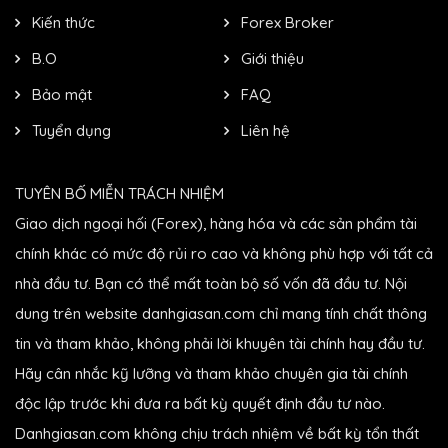
Kiến thức
Forex Broker
B.O
Giới thiệu
Bảo mật
FAQ
Tuyển dụng
Liên hệ
TUYÊN BỐ MIỄN TRÁCH NHIỆM
Giao dịch ngoại hối (Forex), hàng hóa và các sản phẩm tài
chính khác có mức độ rủi ro cao và không phù hợp với tất cả
nhà đầu tư. Bạn có thể mất toàn bộ số vốn đã đầu tư. Nội
dung trên website danhgiasan.com chỉ mang tính chất thông
tin và tham khảo, không phải lời khuyên tài chính hay đầu tư.
Hãy cân nhắc kỹ lưỡng và tham khảo chuyên gia tài chính
độc lập trước khi đưa ra bất kỳ quyết định đầu tư nào.
Danhgiasan.com không chịu trách nhiệm về bất kỳ tổn thất