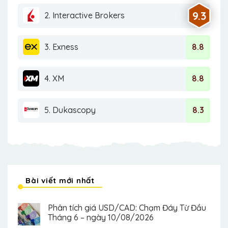
9.3
2. Interactive Brokers
3. Exness
8.8
4. XM
8.8
5. Dukascopy
8.3
Bài viết mới nhất
Phân tích giá USD/CAD: Chạm Đáy Từ Đầu
Tháng 6 – ngày 10/08/2026