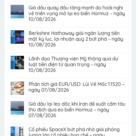
Giá dầu quay đầu tăng mạnh do hoài nghi
về triển vọng mở lại eo biển Hormuz – ngày
10/08/2026
Berkshire Hathaway giải ngân lượng tiền
mặt kỷ lục, lợi nhuận quý 2 bứt phá – ngày
10/08/2026
Lãnh đạo Thượng viện Mỹ thông qua dự
luật tiền điện tử quan trọng – ngày
10/08/2026
Phân tích giá EUR/USD: Lùi Về Mốc 1.1520 –
ngày 07/08/2026
Giá dầu lại leo dốc khi Iran đề xuất cấm tàu
thù địch qua eo biển Hormuz – ngày
07/08/2026
Cổ phiếu SpaceX bứt phá nhờ giải phóng
lượng lớn cổ phiếu hạn chế – ngày