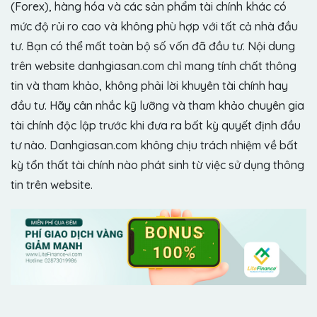
(Forex), hàng hóa và các sản phẩm tài chính khác có
mức độ rủi ro cao và không phù hợp với tất cả nhà đầu
tư. Bạn có thể mất toàn bộ số vốn đã đầu tư. Nội dung
trên website danhgiasan.com chỉ mang tính chất thông
tin và tham khảo, không phải lời khuyên tài chính hay
đầu tư. Hãy cân nhắc kỹ lưỡng và tham khảo chuyên gia
tài chính độc lập trước khi đưa ra bất kỳ quyết định đầu
tư nào. Danhgiasan.com không chịu trách nhiệm về bất
kỳ tổn thất tài chính nào phát sinh từ việc sử dụng thông
tin trên website.