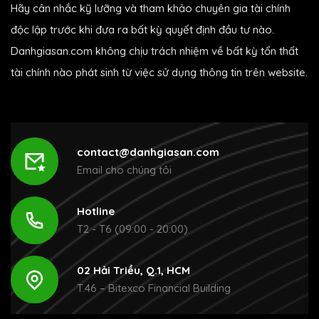
Hãy cân nhắc kỹ lưỡng và tham khảo chuyên gia tài chính
độc lập trước khi đưa ra bất kỳ quyết định đầu tư nào.
Danhgiasan.com không chịu trách nhiệm về bất kỳ tổn thất
tài chính nào phát sinh từ việc sử dụng thông tin trên website.
contact@danhgiasan.com
Email cho chúng tôi
Hotline
T2 - T6 (09:00 - 20:00)
02 Hải Triều, Q.1, HCM
T.46 – Bitexco Financial Building