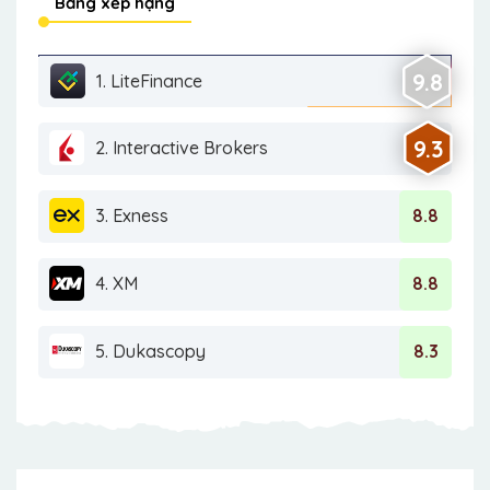
Bảng xếp hạng
9.8
1. LiteFinance
9.3
2. Interactive Brokers
3. Exness
8.8
4. XM
8.8
5. Dukascopy
8.3