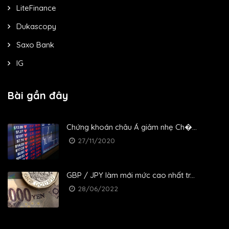
LiteFinance
Dukascopy
Saxo Bank
IG
Bài gần đây
Chứng khoán châu Á giảm nhẹ Ch�...
27/11/2020
GBP / JPY làm mới mức cao nhất tr...
28/06/2022