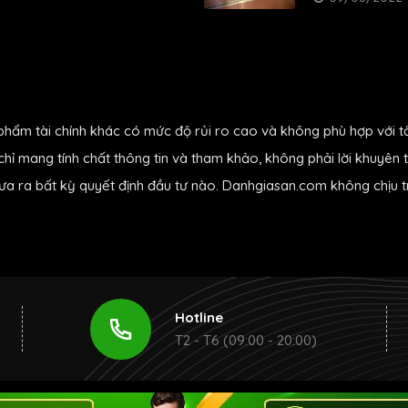
phẩm tài chính khác có mức độ rủi ro cao và không phù hợp với t
hỉ mang tính chất thông tin và tham khảo, không phải lời khuyên t
đưa ra bất kỳ quyết định đầu tư nào. Danhgiasan.com không chịu tr
Hotline
T2 - T6 (09:00 - 20:00)