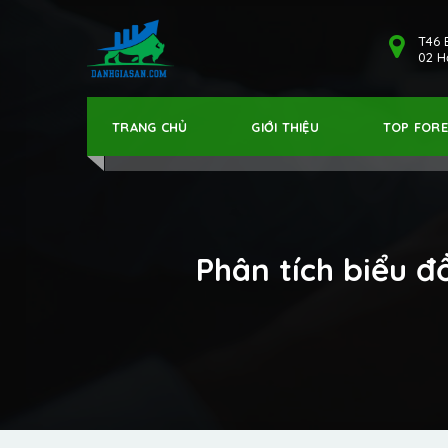
T46 
02 Hả
TRANG CHỦ
GIỚI THIỆU
TOP FOR
Phân tích biểu 