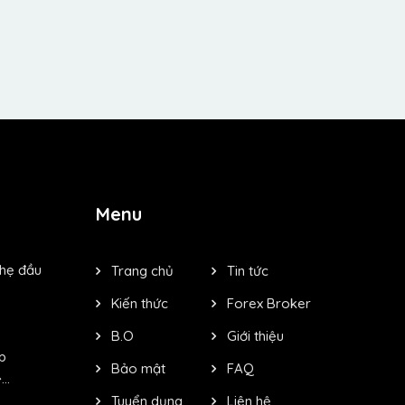
Menu
nhẹ đầu
Trang chủ
Tin tức
Kiến thức
Forex Broker
B.O
Giới thiệu
p
Bảo mật
FAQ
..
Tuyển dụng
Liên hệ