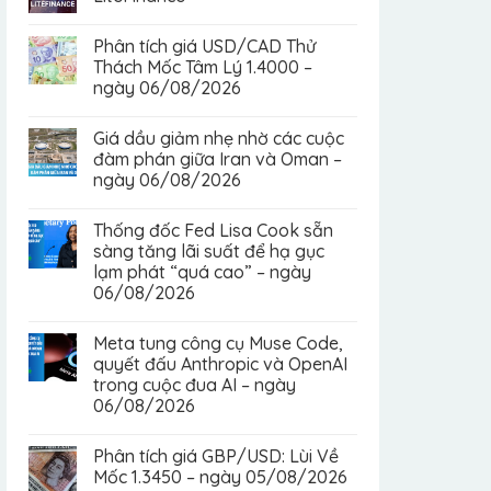
Phân tích giá USD/CAD Thử
Thách Mốc Tâm Lý 1.4000 –
ngày 06/08/2026
Giá dầu giảm nhẹ nhờ các cuộc
đàm phán giữa Iran và Oman –
ngày 06/08/2026
Thống đốc Fed Lisa Cook sẵn
sàng tăng lãi suất để hạ gục
lạm phát “quá cao” – ngày
06/08/2026
Meta tung công cụ Muse Code,
quyết đấu Anthropic và OpenAI
trong cuộc đua AI – ngày
06/08/2026
Phân tích giá GBP/USD: Lùi Về
Mốc 1.3450 – ngày 05/08/2026