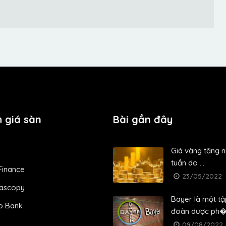
 giá sàn
Bài gần đây
Giá vàng tăng 
tuần do ...
Finance
23/05/2022
ascopy
Bayer là một tậ
o Bank
đoàn dược ph�.
09/08/2022