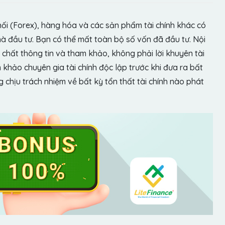
hối (Forex), hàng hóa và các sản phẩm tài chính khác có
hà đầu tư. Bạn có thể mất toàn bộ số vốn đã đầu tư. Nội
chất thông tin và tham khảo, không phải lời khuyên tài
khảo chuyên gia tài chính độc lập trước khi đưa ra bất
chịu trách nhiệm về bất kỳ tổn thất tài chính nào phát