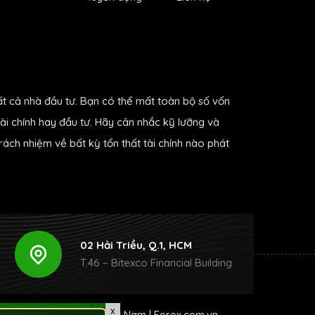
ất cả nhà đầu tư. Bạn có thể mất toàn bộ số vốn
ài chính hay đầu tư. Hãy cân nhắc kỹ lưỡng và
ách nhiệm về bất kỳ tổn thất tài chính nào phát
02 Hải Triều, Q.1, HCM
T.46 – Bitexco Financial Building
X