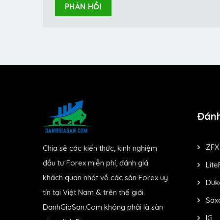
Đánh
ZFX
Chia sẻ các kiến thức, kinh nghiệm
đầu tư Forex miễn phí, đánh giá
Lite
khách quan nhất về các sàn Forex uy
Duk
tín tại Việt Nam & trên thế giới.
Sax
DanhGiaSan.Com không phải là sàn
IG