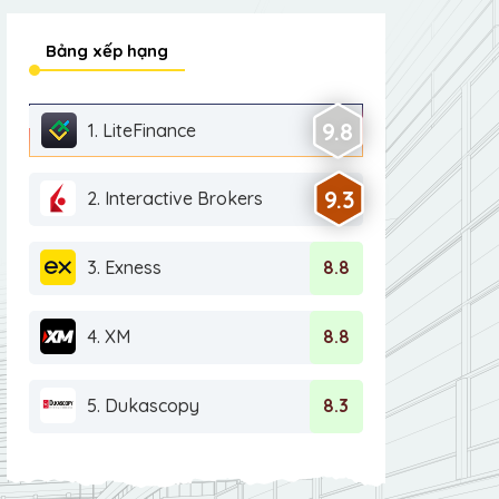
Bảng xếp hạng
9.8
1. LiteFinance
9.3
2. Interactive Brokers
3. Exness
8.8
4. XM
8.8
5. Dukascopy
8.3