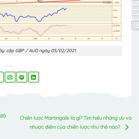
gày: cặp GBP / AUD ngày 05/02/2021
 đã
Chiến lược Martingale là gì? Tìm hiểu những ưu và
nhược điểm của chiến lược như thế nào?