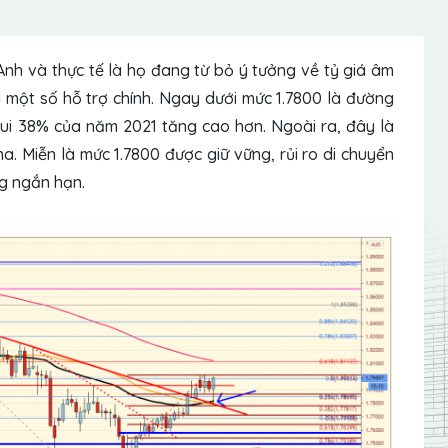
h và thực tế là họ đang từ bỏ ý tưởng về tỷ giá âm
 một số hỗ trợ chính. Ngay dưới mức 1.7800 là đường
ui 38% của năm 2021 tăng cao hơn. Ngoài ra, đây là
. Miễn là mức 1.7800 được giữ vững, rủi ro di chuyển
g ngắn hạn.