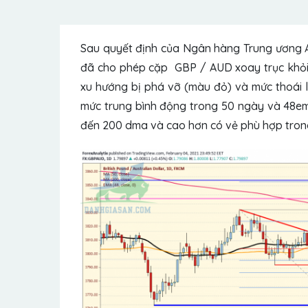
Sau quyết định của Ngân hàng Trung ương An
đã cho phép cặp
GBP / AUD
xoay trục khỏi
xu hướng bị phá vỡ (màu đỏ) và mức thoái l
mức trung bình động trong 50 ngày và 48ema
đến 200 dma và cao hơn có vẻ phù hợp tron