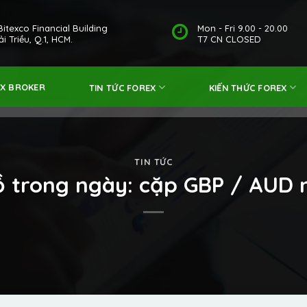
Bitexco Financial Building
Mon - Fri 9.00 - 20.00
i Triều, Q.1, HCM.
T7 CN CLOSED
EX BROKER
TIN TỨC FOREX
KIẾN THỨC FOREX
TIN TỨC
đồ trong ngày: cặp GBP / AUD