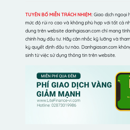
TUYÊN BỐ MIỄN TRÁCH NHIỆM
:
Giao dịch ngoại 
mức độ rủi ro cao và không phù hợp với tất cả n
dung trên website danhgiasan.com chỉ mang tính 
chính hay đầu tư. Hãy cân nhắc kỹ lưỡng và tham 
kỳ quyết định đầu tư nào. Danhgiasan.com không 
sinh từ việc sử dụng thông tin trên website.