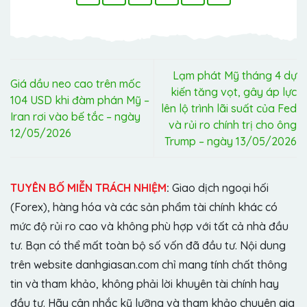
Lạm phát Mỹ tháng 4 dự
Giá dầu neo cao trên mốc
kiến tăng vọt, gây áp lực
104 USD khi đàm phán Mỹ –
lên lộ trình lãi suất của Fed
Iran rơi vào bế tắc – ngày
và rủi ro chính trị cho ông
12/05/2026
Trump – ngày 13/05/2026
TUYÊN BỐ MIỄN TRÁCH NHIỆM
:
Giao dịch ngoại hối
(Forex), hàng hóa và các sản phẩm tài chính khác có
mức độ rủi ro cao và không phù hợp với tất cả nhà đầu
tư. Bạn có thể mất toàn bộ số vốn đã đầu tư. Nội dung
trên website danhgiasan.com chỉ mang tính chất thông
tin và tham khảo, không phải lời khuyên tài chính hay
đầu tư. Hãy cân nhắc kỹ lưỡng và tham khảo chuyên gia