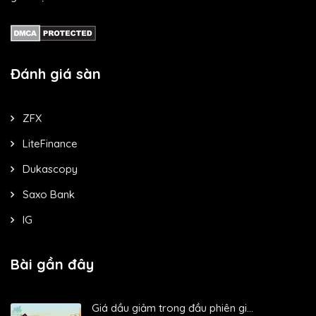
Đánh giá sàn
ZFX
LiteFinance
Dukascopy
Saxo Bank
IG
Bài gần đây
Giá dầu giảm trong đầu phiên gi...