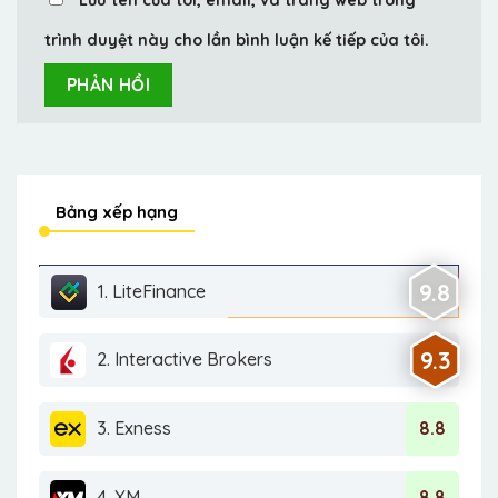
trình duyệt này cho lần bình luận kế tiếp của tôi.
Bảng xếp hạng
9.8
1. LiteFinance
9.3
2. Interactive Brokers
3. Exness
8.8
4. XM
8.8