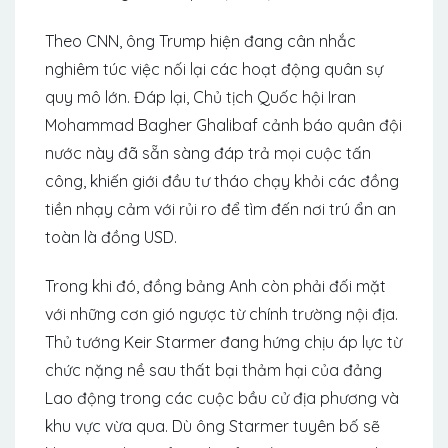
Theo CNN, ông Trump hiện đang cân nhắc
nghiêm túc việc nối lại các hoạt động quân sự
quy mô lớn. Đáp lại, Chủ tịch Quốc hội Iran
Mohammad Bagher Ghalibaf cảnh báo quân đội
nước này đã sẵn sàng đáp trả mọi cuộc tấn
công, khiến giới đầu tư tháo chạy khỏi các đồng
tiền nhạy cảm với rủi ro để tìm đến nơi trú ẩn an
toàn là đồng USD.
Trong khi đó, đồng bảng Anh còn phải đối mặt
với những cơn gió ngược từ chính trường nội địa.
Thủ tướng Keir Starmer đang hứng chịu áp lực từ
chức nặng nề sau thất bại thảm hại của đảng
Lao động trong các cuộc bầu cử địa phương và
khu vực vừa qua. Dù ông Starmer tuyên bố sẽ