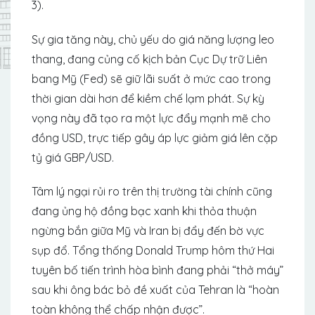
3).
Sự gia tăng này, chủ yếu do giá năng lượng leo
thang, đang củng cố kịch bản Cục Dự trữ Liên
bang Mỹ (Fed) sẽ giữ lãi suất ở mức cao trong
thời gian dài hơn để kiềm chế lạm phát. Sự kỳ
vọng này đã tạo ra một lực đẩy mạnh mẽ cho
đồng USD, trực tiếp gây áp lực giảm giá lên cặp
tỷ giá GBP/USD.
Tâm lý ngại rủi ro trên thị trường tài chính cũng
đang ủng hộ đồng bạc xanh khi thỏa thuận
ngừng bắn giữa Mỹ và Iran bị đẩy đến bờ vực
sụp đổ. Tổng thống Donald Trump hôm thứ Hai
tuyên bố tiến trình hòa bình đang phải “thở máy”
sau khi ông bác bỏ đề xuất của Tehran là “hoàn
toàn không thể chấp nhận được”.