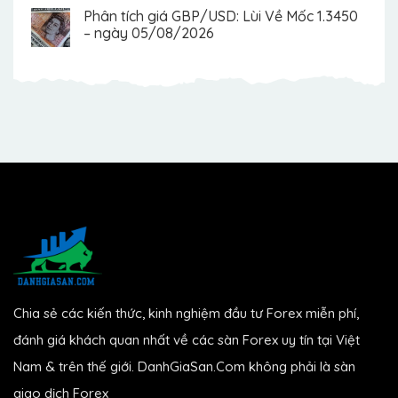
Phân tích giá GBP/USD: Lùi Về Mốc 1.3450
– ngày 05/08/2026
Chia sẻ các kiến thức, kinh nghiệm đầu tư Forex miễn phí,
đánh giá khách quan nhất về các sàn Forex uy tín tại Việt
Nam & trên thế giới. DanhGiaSan.Com không phải là sàn
giao dịch Forex