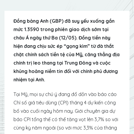
Đồng bảng Anh (GBP) đã suy yếu xuống gần
mức 1.3590 trong phiên giao dịch sớm tại
châu Á ngày thứ Ba (12/05). Đồng tiền này
hiện đang chịu sức ép “gọng kìm” từ đà thắt
chặt chính sách tiền tệ của Mỹ, căng thẳng địa
chính trị leo thang tại Trung Đông và cuộc
khủng hoảng niềm tin đối với chính phủ đương
nhiệm tại Anh.
Tại Mỹ, mọi sự chú ý đang đổ dồn vào báo cáo
Chỉ số giá tiêu dùng (CPI) tháng 4 dự kiến công
bố vào cuối ngày hôm nay. Giới chuyên gia dự
báo CPI tổng thể có thể tăng vọt lên 3,7% so với
cùng kỳ năm ngoái (so với mức 3,3% của tháng