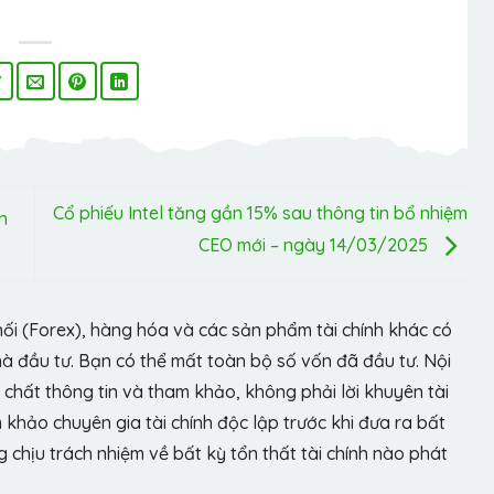
Cổ phiếu Intel tăng gần 15% sau thông tin bổ nhiệm
n
CEO mới – ngày 14/03/2025
hối (Forex), hàng hóa và các sản phẩm tài chính khác có
hà đầu tư. Bạn có thể mất toàn bộ số vốn đã đầu tư. Nội
chất thông tin và tham khảo, không phải lời khuyên tài
khảo chuyên gia tài chính độc lập trước khi đưa ra bất
chịu trách nhiệm về bất kỳ tổn thất tài chính nào phát