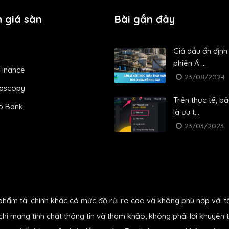
 giá sàn
Bài gần đây
Giá dầu ổn định
phiên Á ...
Finance
23/08/2024
ascopy
Trên thực tế, b
o Bank
là ưu t...
23/03/2023
phẩm tài chính khác có mức độ rủi ro cao và không phù hợp với t
hỉ mang tính chất thông tin và tham khảo, không phải lời khuyên t