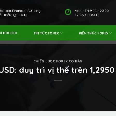
Bitexco Financial Building
Mon - Fri 9.00 - 20.00
i Triều, Q.1, HCM.
T7 CN CLOSED
EX BROKER
TIN TỨC FOREX
KIẾN THỨC FOREX
CHIẾN LƯỢC FOREX CƠ BẢN
USD: duy trì vị thế trên 1,295