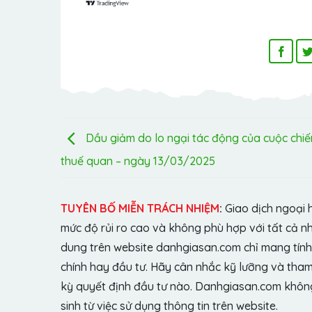
Dầu giảm do lo ngại tác động của cuộc chiế
thuế quan – ngày 13/03/2025
TUYÊN BỐ MIỄN TRÁCH NHIỆM
:
Giao dịch ngoại 
mức độ rủi ro cao và không phù hợp với tất cả n
dung trên website danhgiasan.com chỉ mang tính 
chính hay đầu tư. Hãy cân nhắc kỹ lưỡng và tham 
kỳ quyết định đầu tư nào. Danhgiasan.com không 
sinh từ việc sử dụng thông tin trên website.