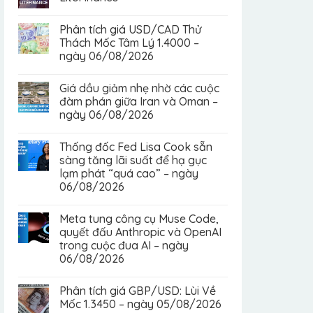
Phân tích giá USD/CAD Thử
Thách Mốc Tâm Lý 1.4000 –
ngày 06/08/2026
Giá dầu giảm nhẹ nhờ các cuộc
đàm phán giữa Iran và Oman –
ngày 06/08/2026
Thống đốc Fed Lisa Cook sẵn
sàng tăng lãi suất để hạ gục
lạm phát “quá cao” – ngày
06/08/2026
Meta tung công cụ Muse Code,
quyết đấu Anthropic và OpenAI
trong cuộc đua AI – ngày
06/08/2026
Phân tích giá GBP/USD: Lùi Về
Mốc 1.3450 – ngày 05/08/2026