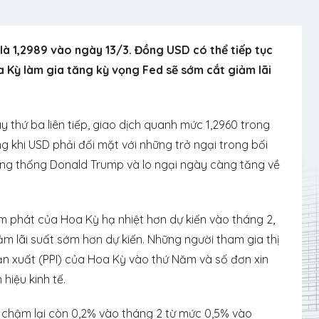
à 1,2989 vào ngày 13/3. Đồng USD có thể tiếp tục
a Kỳ làm gia tăng kỳ vọng Fed sẽ sớm cắt giảm lãi
thứ ba liên tiếp, giao dịch quanh mức 1,2960 trong
khi USD phải đối mặt với những trở ngại trong bối
ổng thống Donald Trump và lo ngại ngày càng tăng về
m phát của Hoa Kỳ hạ nhiệt hơn dự kiến ​​vào tháng 2,
ảm lãi suất sớm hơn dự kiến. Những người tham gia thị
sản xuất (PPI) của Hoa Kỳ vào thứ Năm và số đơn xin
hiệu kinh tế.
chậm lại còn 0,2% vào tháng 2 từ mức 0,5% vào