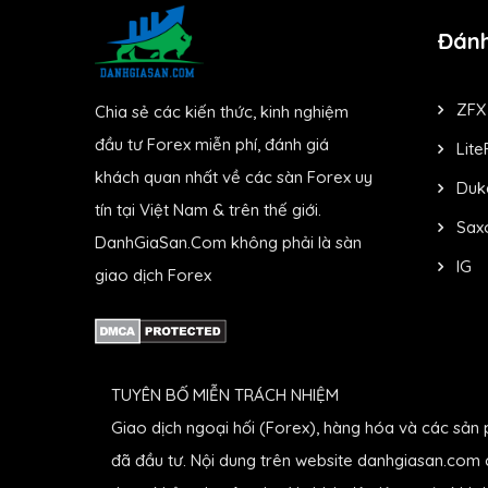
Đánh
ZFX
Chia sẻ các kiến thức, kinh nghiệm
đầu tư Forex miễn phí, đánh giá
Lite
khách quan nhất về các sàn Forex uy
Duk
tín tại Việt Nam & trên thế giới.
Sax
DanhGiaSan.Com không phải là sàn
IG
giao dịch Forex
TUYÊN BỐ MIỄN TRÁCH NHIỆM
Giao dịch ngoại hối (Forex), hàng hóa và các sản 
đã đầu tư. Nội dung trên website danhgiasan.com c