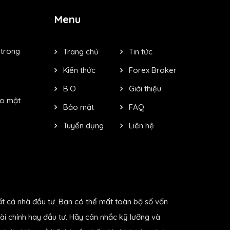
Menu
 trong
Trang chủ
Tin tức
Kiến thức
Forex Broker
B.O
Giới thiệu
ảo mật
Bảo mật
FAQ
Tuyển dụng
Liên hệ
ất cả nhà đầu tư. Bạn có thể mất toàn bộ số vốn
ài chính hay đầu tư. Hãy cân nhắc kỹ lưỡng và