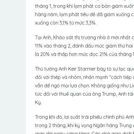
tháng 1, trong khi lạm phát cơ bản giảm xuố
hàng năm, lạm phát tiêu đề đã giảm xuống c
xuống còn 3,1% từ mức 3,3%.
Tại Anh, Khảo sát thị trường nhà ở mới nhất
11% vào tháng 2, đánh dấu mức giảm thứ hai l
là 20% và thấp hơn mức đọc 21% của tháng 1
Thủ tướng Anh Keir Starmer bày tỏ sự lạc q
đối với thép và nhôm, nhấn mạnh “cách tiếp
vẫn để ngỏ mọi lựa chọn. Không giống như Liê
tức đối với thuế quan của ông Trump, Anh t
Kỳ.
Trong khi đó, lợi suất trái phiếu chính phủ A
trong 2 tháng, khi kỳ vọng Ngân hàng Trung ư
gian dài ngày càng tăng. Các nhà giao dịch 