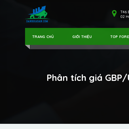
T46 
02 Hả
TRANG CHỦ
GIỚI THIỆU
TOP FOR
Phân tích giá GBP/