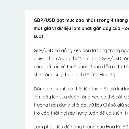
GBP/USD đạt mức cao nhất trong 4 tháng l
mất giá vì dữ liệu lạm phát gần đây của Ho
suất.
GBP/USD cố gắng kéo dài đà tăng trong ngày 
phiên châu Á vào thứ Năm. Cặp GBP/USD tăng 
cảnh bất ổn về thuế quan đang diễn ra từ T
khả năng suy thoái kinh tế của Hoa Kỳ.
Đồng bạc xanh có thể tiếp tục mất giá khi lạ
làm dấy lên suy đoán rằng Fed có thể cắt gi
trường hiện đang chờ đợi dữ liệu Chỉ số giá 
trợ cấp thất nghiệp hàng tuần để có thêm tín 
Lạm phát tiêu đề hàng tháng của Hoa Kỳ đã 