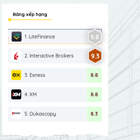
Bảng xếp hạng
9.8
1. LiteFinance
9.3
2. Interactive Brokers
3. Exness
8.8
4. XM
8.8
5. Dukascopy
8.3