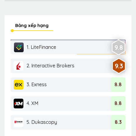
Bảng xếp hạng
9.8
1. LiteFinance
9.3
2. Interactive Brokers
3. Exness
8.8
4. XM
8.8
5. Dukascopy
8.3