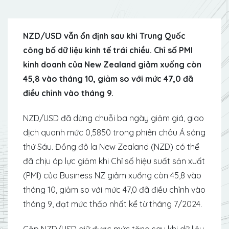
NZD/USD vẫn ổn định sau khi Trung Quốc
công bố dữ liệu kinh tế trái chiều. Chỉ số PMI
kinh doanh của New Zealand giảm xuống còn
45,8 vào tháng 10, giảm so với mức 47,0 đã
điều chỉnh vào tháng 9.
NZD/USD đã dừng chuỗi ba ngày giảm giá, giao
dịch quanh mức 0,5850 trong phiên châu Á sáng
thứ Sáu. Đồng đô la New Zealand (NZD) có thể
đã chịu áp lực giảm khi Chỉ số hiệu suất sản xuất
(PMI) của Business NZ giảm xuống còn 45,8 vào
tháng 10, giảm so với mức 47,0 đã điều chỉnh vào
tháng 9, đạt mức thấp nhất kể từ tháng 7/2024.
Cặp NZD/USD giữ được mức tăng sau khi dữ liệu