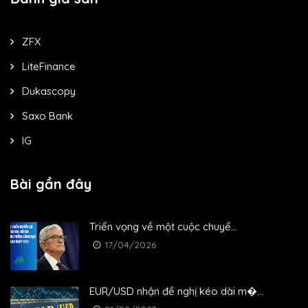
ZFX
LiteFinance
Dukascopy
Saxo Bank
IG
Bài gần đây
Triển vọng về một cuộc chuyể...
17/04/2026
EUR/USD nhận đề nghị kéo dài m�...