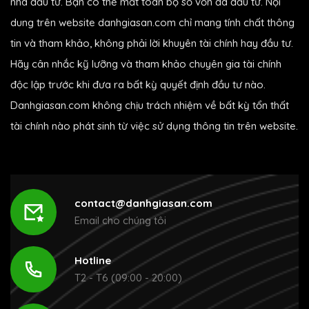
nhà đầu tư. Bạn có thể mất toàn bộ số vốn đã đầu tư. Nội
dung trên website danhgiasan.com chỉ mang tính chất thông
tin và tham khảo, không phải lời khuyên tài chính hay đầu tư.
Hãy cân nhắc kỹ lưỡng và tham khảo chuyên gia tài chính
độc lập trước khi đưa ra bất kỳ quyết định đầu tư nào.
Danhgiasan.com không chịu trách nhiệm về bất kỳ tổn thất
tài chính nào phát sinh từ việc sử dụng thông tin trên website.
contact@danhgiasan.com
Email cho chúng tôi
Hotline
T2 - T6 (09:00 - 20:00)