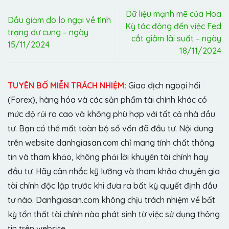
Dữ liệu mạnh mẽ của Hoa
Dầu giảm do lo ngại về tình
Kỳ tác động đến việc Fed
trạng dư cung – ngày
cắt giảm lãi suất – ngày
15/11/2024
18/11/2024
TUYÊN BỐ MIỄN TRÁCH NHIỆM
:
Giao dịch ngoại hối
(Forex), hàng hóa và các sản phẩm tài chính khác có
mức độ rủi ro cao và không phù hợp với tất cả nhà đầu
tư. Bạn có thể mất toàn bộ số vốn đã đầu tư. Nội dung
trên website danhgiasan.com chỉ mang tính chất thông
tin và tham khảo, không phải lời khuyên tài chính hay
đầu tư. Hãy cân nhắc kỹ lưỡng và tham khảo chuyên gia
tài chính độc lập trước khi đưa ra bất kỳ quyết định đầu
tư nào. Danhgiasan.com không chịu trách nhiệm về bất
kỳ tổn thất tài chính nào phát sinh từ việc sử dụng thông
tin trên website.