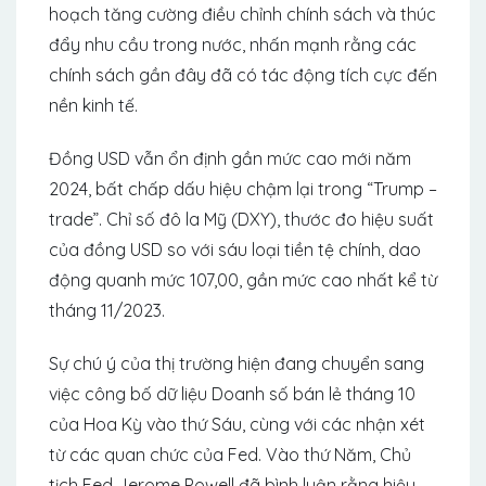
hoạch tăng cường điều chỉnh chính sách và thúc
đẩy nhu cầu trong nước, nhấn mạnh rằng các
chính sách gần đây đã có tác động tích cực đến
nền kinh tế.
Đồng USD vẫn ổn định gần mức cao mới năm
2024, bất chấp dấu hiệu chậm lại trong “Trump –
trade”. Chỉ số đô la Mỹ (DXY), thước đo hiệu suất
của đồng USD so với sáu loại tiền tệ chính, dao
động quanh mức 107,00, gần mức cao nhất kể từ
tháng 11/2023.
Sự chú ý của thị trường hiện đang chuyển sang
việc công bố dữ liệu Doanh số bán lẻ tháng 10
của Hoa Kỳ vào thứ Sáu, cùng với các nhận xét
từ các quan chức của Fed. Vào thứ Năm, Chủ
tịch Fed Jerome Powell đã bình luận rằng hiệu