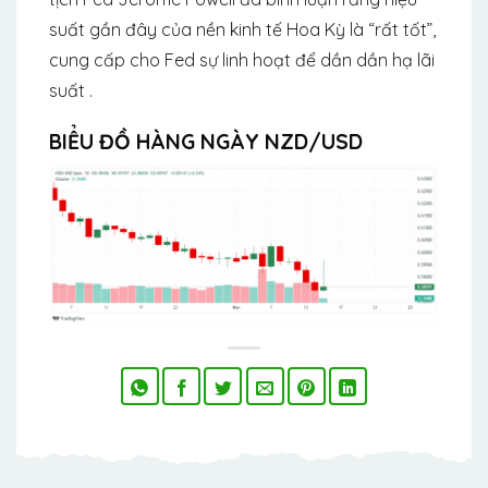
suất gần đây của nền kinh tế Hoa Kỳ là “rất tốt”,
cung cấp cho Fed sự linh hoạt để dần dần hạ lãi
suất .
BIỂU ĐỒ HÀNG NGÀY NZD/USD