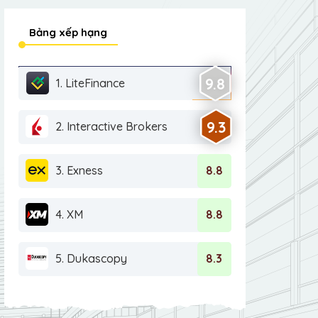
Bảng xếp hạng
9.8
1. LiteFinance
9.3
2. Interactive Brokers
3. Exness
8.8
4. XM
8.8
5. Dukascopy
8.3