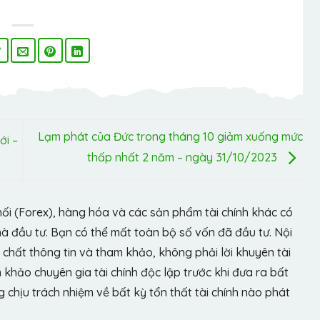
Lạm phát của Đức trong tháng 10 giảm xuống mức
ới –
thấp nhất 2 năm – ngày 31/10/2023
hối (Forex), hàng hóa và các sản phẩm tài chính khác có
hà đầu tư. Bạn có thể mất toàn bộ số vốn đã đầu tư. Nội
chất thông tin và tham khảo, không phải lời khuyên tài
khảo chuyên gia tài chính độc lập trước khi đưa ra bất
chịu trách nhiệm về bất kỳ tổn thất tài chính nào phát