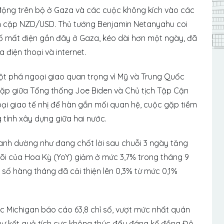
t động trên bộ ở Gaza và các cuộc không kích vào các
n cặp NZD/USD. Thủ tướng Benjamin Netanyahu coi
 cố mất điện gần đây ở Gaza, kéo dài hơn một ngày, đã
 điện thoại và internet.
 đột phá ngoại giao quan trọng vì Mỹ và Trung Quốc
ặp giữa Tổng thống Joe Biden và Chủ tịch Tập Cận
oại giao tế nhị để hàn gắn mối quan hệ, cuộc gặp tiềm
tính xây dựng giữa hai nước.
anh dường như đang chốt lời sau chuỗi 3 ngày tăng
t lõi của Hoa Kỳ (YoY) giảm ở mức 3,7% trong tháng 9
hỉ số hàng tháng đã cải thiện lên 0,3% từ mức 0,1%
c Michigan báo cáo 63,8 chỉ số, vượt mức nhất quán
vẻ như kết quả tích cực không thúc đẩy đáng kể đồng Đô