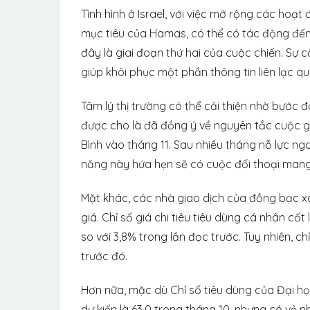
Tình hình ở Israel, với việc mở rộng các hoạ
mục tiêu của Hamas, có thể có tác động đế
đây là giai đoạn thứ hai của cuộc chiến. Sự
giúp khôi phục một phần thông tin liên lạc qua
Tâm lý thị trường có thể cải thiện nhờ bước
được cho là đã đồng ý về nguyên tắc cuộc g
Bình vào tháng 11. Sau nhiều tháng nỗ lực ng
năng này hứa hẹn sẽ có cuộc đối thoại mang 
Mặt khác, các nhà giao dịch của đồng bạc x
giá. Chỉ số giá chi tiêu tiêu dùng cá nhân cố
so với 3,8% trong lần đọc trước. Tuy nhiên, c
trước đó.
Hơn nữa, mặc dù Chỉ số tiêu dùng của Đại họ
dự kiến ​​​​là 63,0 trong tháng 10, nhưng có 