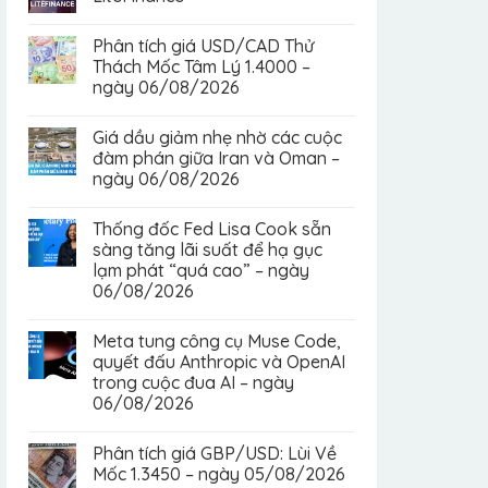
Phân tích giá USD/CAD Thử
Thách Mốc Tâm Lý 1.4000 –
ngày 06/08/2026
Giá dầu giảm nhẹ nhờ các cuộc
đàm phán giữa Iran và Oman –
ngày 06/08/2026
Thống đốc Fed Lisa Cook sẵn
sàng tăng lãi suất để hạ gục
lạm phát “quá cao” – ngày
06/08/2026
Meta tung công cụ Muse Code,
quyết đấu Anthropic và OpenAI
trong cuộc đua AI – ngày
06/08/2026
Phân tích giá GBP/USD: Lùi Về
Mốc 1.3450 – ngày 05/08/2026