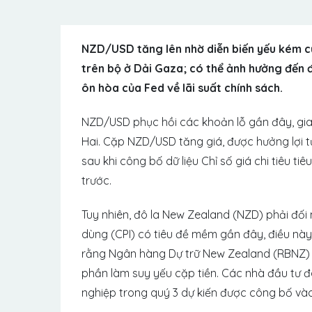
NZD/USD tăng lên nhờ diễn biến yếu kém c
trên bộ ở Dải Gaza; có thể ảnh hưởng đến đ
ôn hòa của Fed về lãi suất chính sách.
NZD/USD phục hồi các khoản lỗ gần đây, gia
Hai. Cặp NZD/USD tăng giá, được hưởng lợi t
sau khi công bố dữ liệu Chỉ số giá chi tiêu t
trước.
Tuy nhiên, đô la New Zealand (NZD) phải đối m
dùng (CPI) có tiêu đề mềm gần đây, điều nà
rằng Ngân hàng Dự trữ New Zealand (RBNZ) s
phần làm suy yếu cặp tiền. Các nhà đầu tư đa
nghiệp trong quý 3 dự kiến ​​được công bố vào