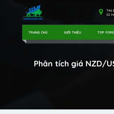
T46 
02 Hả
TRANG CHỦ
GIỚI THIỆU
TOP FOR
Phân tích giá NZD/U