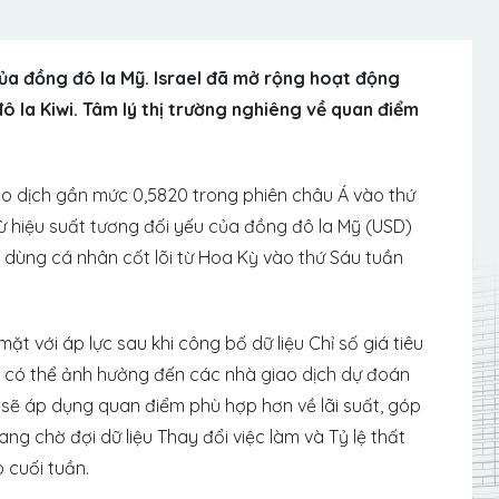
ủa đồng đô la Mỹ. Israel đã mở rộng hoạt động
ô la Kiwi. Tâm lý thị trường nghiêng về quan điểm
o dịch gần mức 0,5820 trong phiên châu Á vào thứ
ừ hiệu suất tương đối yếu của đồng đô la Mỹ (USD)
iêu dùng cá nhân cốt lõi từ Hoa Kỳ vào thứ Sáu tuần
ặt với áp lực sau khi công bố dữ liệu Chỉ số giá tiêu
y có thể ảnh hưởng đến các nhà giao dịch dự đoán
ẽ áp dụng quan điểm phù hợp hơn về lãi suất, góp
ng chờ đợi dữ liệu Thay đổi việc làm và Tỷ lệ thất
 cuối tuần.