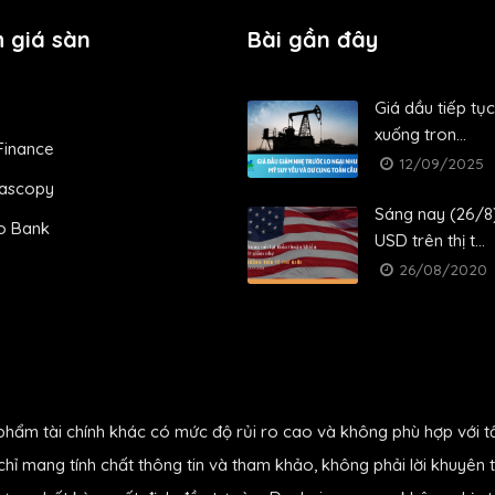
 giá sàn
Bài gần đây
Giá dầu tiếp tục
xuống tron...
Finance
12/09/2025
ascopy
Sáng nay (26/8)
o Bank
USD trên thị t...
26/08/2020
phẩm tài chính khác có mức độ rủi ro cao và không phù hợp với t
hỉ mang tính chất thông tin và tham khảo, không phải lời khuyên t