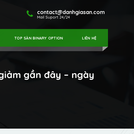
contact@danhgiasan.com
Mail Suport 24/24
TOP SÀN BINARY OPTION
LIÊN HỆ
 giảm gần đây – ngày