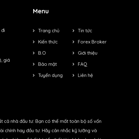
Menu
 đi
Trang chủ
Tin tức
Kiến thức
Forex Broker
B.O
Giới thiệu
, giá
Bảo mật
FAQ
Tuyển dụng
Liên hệ
ất cả nhà đầu tư. Bạn có thể mất toàn bộ số vốn
ài chính hay đầu tư. Hãy cân nhắc kỹ lưỡng và