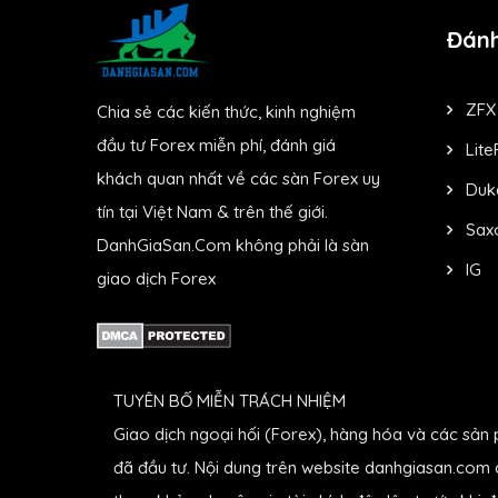
Đánh
ZFX
Chia sẻ các kiến thức, kinh nghiệm
đầu tư Forex miễn phí, đánh giá
Lite
khách quan nhất về các sàn Forex uy
Duk
tín tại Việt Nam & trên thế giới.
Sax
DanhGiaSan.Com không phải là sàn
IG
giao dịch Forex
TUYÊN BỐ MIỄN TRÁCH NHIỆM
Giao dịch ngoại hối (Forex), hàng hóa và các sản 
đã đầu tư. Nội dung trên website danhgiasan.com c