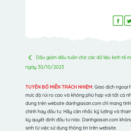
Dầu giảm đầu tuần chờ các dữ liệu kinh tế m
ngày 30/10/2023
TUYÊN BỐ MIỄN TRÁCH NHIỆM
:
Giao dịch ngoại 
mức độ rủi ro cao và không phù hợp với tất cả n
dung trên website danhgiasan.com chỉ mang tính 
chính hay đầu tư. Hãy cân nhắc kỹ lưỡng và tham 
kỳ quyết định đầu tư nào. Danhgiasan.com không 
sinh từ việc sử dụng thông tin trên website.