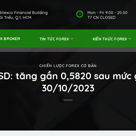
Bitexco Financial Building
Mon - Fri 9.00 - 20.00
i Triều, Q.1, HCM.
T7 CN CLOSED
EX BROKER
TIN TỨC FOREX
KIẾN THỨC FOREX
CHIẾN LƯỢC FOREX CƠ BẢN
SD: tăng gần 0,5820 sau mức
30/10/2023