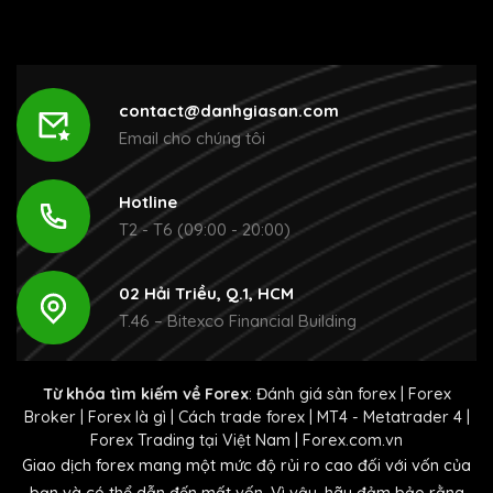
contact@danhgiasan.com
Email cho chúng tôi
Hotline
T2 - T6 (09:00 - 20:00)
02 Hải Triều, Q.1, HCM
T.46 – Bitexco Financial Building
Từ khóa tìm kiếm về Forex
:
Đánh giá sàn forex
|
Forex
Broker
|
Forex là gì
|
Cách trade forex
|
MT4 - Metatrader 4
|
Forex Trading tại Việt Nam
|
Forex.com.vn
Giao dịch forex mang một mức độ rủi ro cao đối với vốn của