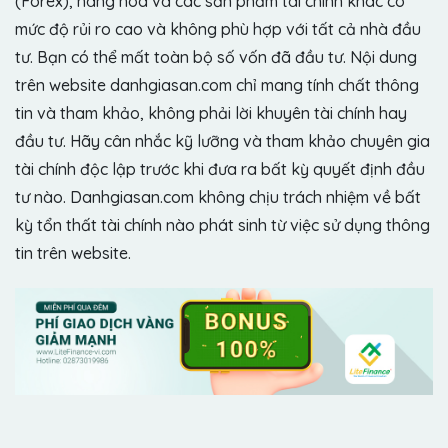
(Forex), hàng hóa và các sản phẩm tài chính khác có
mức độ rủi ro cao và không phù hợp với tất cả nhà đầu
tư. Bạn có thể mất toàn bộ số vốn đã đầu tư. Nội dung
trên website danhgiasan.com chỉ mang tính chất thông
tin và tham khảo, không phải lời khuyên tài chính hay
đầu tư. Hãy cân nhắc kỹ lưỡng và tham khảo chuyên gia
tài chính độc lập trước khi đưa ra bất kỳ quyết định đầu
tư nào. Danhgiasan.com không chịu trách nhiệm về bất
kỳ tổn thất tài chính nào phát sinh từ việc sử dụng thông
tin trên website.