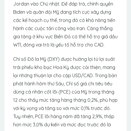
Jordan vào Chủ nhật. Để đáp trả, chính quyền
Biden và quân đội Mỹ đang tích cực xây dựng
các kế hoạch cụ thể, trong đó có khả năng tiến
hành các cuộc tấn công vào Iran. Căng thẳng
gia tăng ở khu vực Biển Đỏ có thể hỗ trợ giá dầu
WTI, đóng vai trò là yếu tố hỗ trợ cho CAD.
Chỉ số Đô la Mỹ (DXY) được hưởng lợi từ lợi suất
trái phiếu kho bạc Hoa Kỳ được cải thiện, mang
lại những thuận lợi cho cặp USD/CAD. Trong bản
phát hành hôm thứ Sáu, Chỉ số giá chi tiêu tiêu
dùng cá nhân cốt lõi (PCE) của Mỹ trong tháng
12 cho thấy mức tăng hàng tháng 0,2%, phù hợp
với kỳ vọng và tăng so với mức 0,1% trước đó.
Tuy nhiên, PCE lõi hàng năm đã tăng 2,9%, thấp
hơn mức 3,0% dự kiến ​​​​và mức đọc trước đó là