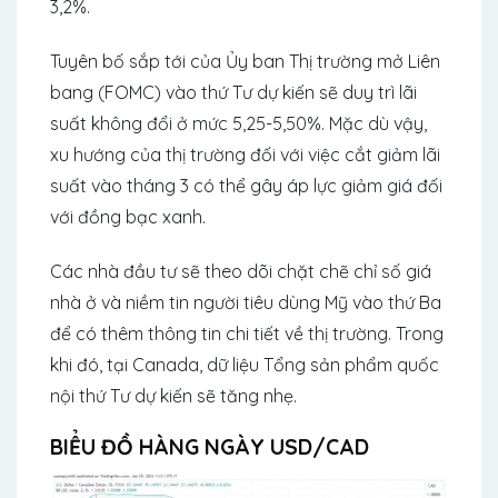
3,2%.
Tuyên bố sắp tới của Ủy ban Thị trường mở Liên
bang (FOMC) vào thứ Tư dự kiến ​​sẽ duy trì lãi
suất không đổi ở mức 5,25-5,50%. Mặc dù vậy,
xu hướng của thị trường đối với việc cắt giảm lãi
suất vào tháng 3 có thể gây áp lực giảm giá đối
với đồng bạc xanh.
Các nhà đầu tư sẽ theo dõi chặt chẽ chỉ số giá
nhà ở và niềm tin người tiêu dùng Mỹ vào thứ Ba
để có thêm thông tin chi tiết về thị trường. Trong
khi đó, tại Canada, dữ liệu Tổng sản phẩm quốc
nội thứ Tư dự kiến ​​​​sẽ tăng nhẹ.
BIỂU ĐỒ HÀNG NGÀY USD/CAD