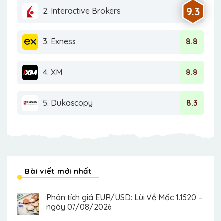
9.3
2. Interactive Brokers
3. Exness
8.8
4. XM
8.8
5. Dukascopy
8.3
Bài viết mới nhất
Phân tích giá EUR/USD: Lùi Về Mốc 1.1520 –
ngày 07/08/2026