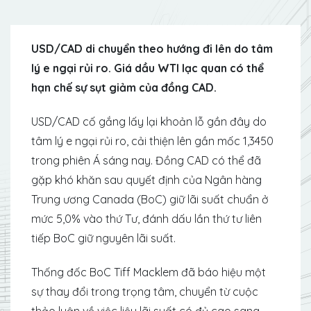
USD/CAD di chuyển theo hướng đi lên do tâm
lý e ngại rủi ro. Giá dầu WTI lạc quan có thể
hạn chế sự sụt giảm của đồng CAD.
USD/CAD cố gắng lấy lại khoản lỗ gần đây do
tâm lý e ngại rủi ro, cải thiện lên gần mốc 1,3450
trong phiên Á sáng nay. Đồng CAD có thể đã
gặp khó khăn sau quyết định của Ngân hàng
Trung ương Canada (BoC) giữ lãi suất chuẩn ở
mức 5,0% vào thứ Tư, đánh dấu lần thứ tư liên
tiếp BoC giữ nguyên lãi suất.
Thống đốc BoC Tiff Macklem đã báo hiệu một
sự thay đổi trong trọng tâm, chuyển từ cuộc
thảo luận về việc liệu lãi suất có đủ cao sang