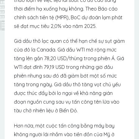
thời điểm hạ xuống hay không. Theo Báo cáo
chính sách tiền tệ (MPR), BoC dự đoán lạm phát
sẽ đạt mục tiêu 2,0% vào năm 2025.
Giá dầu thô lạc quan có thể hạn chế sự sụt giảm
của đô la Canada. Giá dầu WTI mở rộng mức
tăng lên gần 78,20 USD/thùng trong phiên Á. Giá
WTI đạt đỉnh 79,19 USD trong những giờ đầu
phiên nhưng sau đó đã giảm bớt một số mức
tăng trong ngày. Giá dầu thô tăng vọt chủ yếu
được thúc đẩy bởi lo ngại về khả năng gián
đoạn nguồn cung sau vụ tấn công tên lửa vào
tàu chở nhiên liệu ở Biển Đỏ.
Hơn nữa, một cuộc tấn công bằng máy bay
không người lái nhắm vào tiền đồn của Mỹ ở