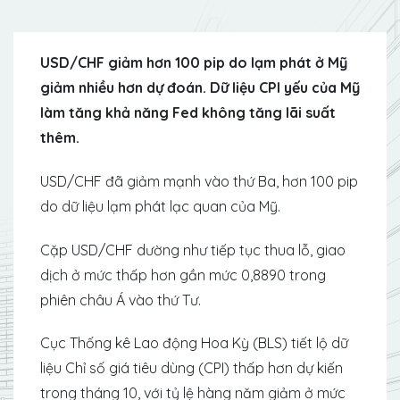
USD/CHF giảm hơn 100 pip do lạm phát ở Mỹ
giảm nhiều hơn dự đoán. Dữ liệu CPI yếu của Mỹ
làm tăng khả năng Fed không tăng lãi suất
thêm.
USD/CHF đã giảm mạnh vào thứ Ba, hơn 100 pip
do dữ liệu lạm phát lạc quan của Mỹ.
Cặp USD/CHF dường như tiếp tục thua lỗ, giao
dịch ở mức thấp hơn gần mức 0,8890 trong
phiên châu Á vào thứ Tư.
Cục Thống kê Lao động Hoa Kỳ (BLS) tiết lộ dữ
liệu Chỉ số giá tiêu dùng (CPI) thấp hơn dự kiến ​​​​
trong tháng 10, với tỷ lệ hàng năm giảm ở mức