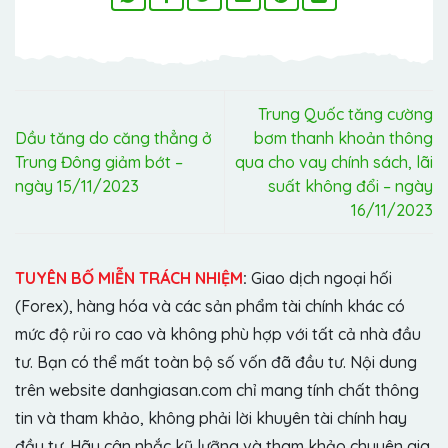
Trung Quốc tăng cường
Dầu tăng do căng thẳng ở
bơm thanh khoản thông
Trung Đông giảm bớt –
qua cho vay chính sách, lãi
ngày 15/11/2023
suất không đổi – ngày
16/11/2023
TUYÊN BỐ MIỄN TRÁCH NHIỆM
:
Giao dịch ngoại hối
(Forex), hàng hóa và các sản phẩm tài chính khác có
mức độ rủi ro cao và không phù hợp với tất cả nhà đầu
tư. Bạn có thể mất toàn bộ số vốn đã đầu tư. Nội dung
trên website danhgiasan.com chỉ mang tính chất thông
tin và tham khảo, không phải lời khuyên tài chính hay
đầu tư. Hãy cân nhắc kỹ lưỡng và tham khảo chuyên gia