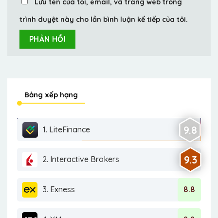
Lưu tên của tôi, email, và trang web trong
trình duyệt này cho lần bình luận kế tiếp của tôi.
Bảng xếp hạng
9.8
1. LiteFinance
9.3
2. Interactive Brokers
3. Exness
8.8