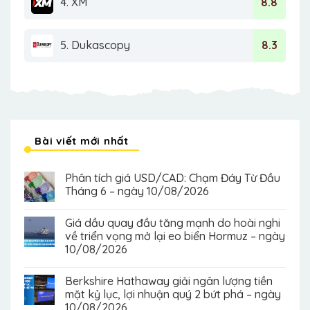
4. XM
8.8
5. Dukascopy
8.3
Bài viết mới nhất
Phân tích giá USD/CAD: Chạm Đáy Từ Đầu
Tháng 6 – ngày 10/08/2026
Giá dầu quay đầu tăng mạnh do hoài nghi
về triển vọng mở lại eo biển Hormuz – ngày
10/08/2026
Berkshire Hathaway giải ngân lượng tiền
mặt kỷ lục, lợi nhuận quý 2 bứt phá – ngày
10/08/2026