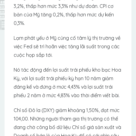
3,2%, thấp hơn mức 3,3% như dự đoán. CPI cơ
bản của Mỹ tăng 0,2%, thấp hơn mức dự kiến ​​
0,3%.
Lạm phát yếu ở Mỹ củng cố tâm lý thị trường về
việc Fed sẽ trì hoãn việc tăng lãi suất trong các
cuộc họp sắp tới.
Nó tác động đến lợi suất trái phiếu kho bạc Hoa
Kỳ, với lợi suất trái phiếu kỳ hạn 10 năm giảm
đáng kể và đứng ở mức 4,43% và lợi suất trái
phiếu 2 năm ở mức 4,83% vào thời điểm viết bài.
Chỉ số Đô la (DXY) giảm khoảng 1,50%, đạt mức
104,00. Những người tham gia thị trường có thể
đang chờ công bố dữ liệu Chỉ số giá sản xuất và
Doanh số bán lẻ của Hoa Kỳ để có cái nhìn sâu