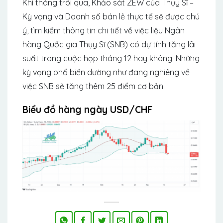
Khi tháng trôi qua, Khảo sát ZEW của Thụy Sĩ –
Kỳ vọng và Doanh số bán lẻ thực tế sẽ được chú
ý, tìm kiếm thông tin chi tiết về việc liệu Ngân
hàng Quốc gia Thụy Sĩ (SNB) có dự tính tăng lãi
suất trong cuộc họp tháng 12 hay không. Những
kỳ vọng phổ biến dường như đang nghiêng về
việc SNB sẽ tăng thêm 25 điểm cơ bản.
Biểu đồ hàng ngày USD/CHF