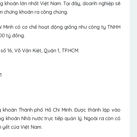
ứng khoán lớn nhất Việt Nam. Tại đây, doanh nghiệp sẽ
m chứng khoán ra công chúng.
í Minh có cơ chế hoạt động giống như công ty TNHH
000 tỷ đồng.
số 16, Võ Văn Kiệt, Quận 1, TP.HCM.
1
ng khoán Thành phố Hồ Chí Minh. Được thành lập vào
g khoán Nhà nước trực tiếp quản lý. Ngoài ra còn có
 yết của Việt Nam.