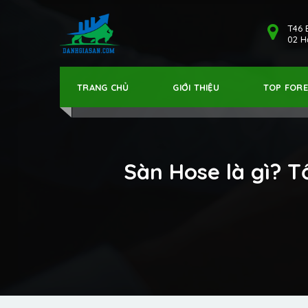
T46 
02 Hả
TRANG CHỦ
GIỚI THIỆU
TOP FOR
Sàn Hose là gì? T