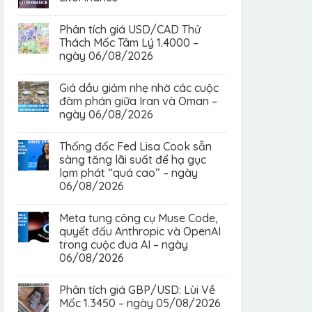
Phân tích giá USD/CAD Thử
Thách Mốc Tâm Lý 1.4000 –
ngày 06/08/2026
Giá dầu giảm nhẹ nhờ các cuộc
đàm phán giữa Iran và Oman –
ngày 06/08/2026
Thống đốc Fed Lisa Cook sẵn
sàng tăng lãi suất để hạ gục
lạm phát “quá cao” – ngày
06/08/2026
Meta tung công cụ Muse Code,
quyết đấu Anthropic và OpenAI
trong cuộc đua AI – ngày
06/08/2026
Phân tích giá GBP/USD: Lùi Về
Mốc 1.3450 – ngày 05/08/2026