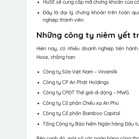
HoSE sẽ cung cấp mã chứng khoán của cá
Đây là đại lý chứng khoán trên toàn q
nghiệp thành viên.
Những công ty niêm yết t
Hiện nay, có nhiều doanh nghiệp tiến hành
Hose, chẳng han:
Công ty Sữa Việt Nam – Vinamilk
Công ty CP An Phát Holdings
Công ty CPĐT Thế giới di động – MWG
Công ty Cổ phần Chiếu xạ An Phú
Công ty Cổ phần Bamboo Capital
Tổng Công ty Bảo hiểm Ngân hàng Đầu tư 
Bên cạnh đó, một số các ngân hàng cũng th