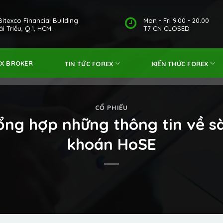
Bitexco Financial Building
Mon - Fri 9.00 - 20.00
i Triều, Q.1, HCM.
T7 CN CLOSED
EX BROKER
TIN TỨC FOREX
KIẾN THỨC FOREX
CỔ PHIẾU
ổng hợp những thông tin về s
khoán HoSE