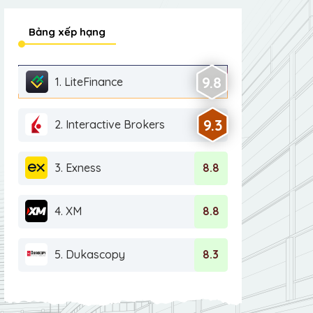
Bảng xếp hạng
9.8
1. LiteFinance
9.3
2. Interactive Brokers
3. Exness
8.8
4. XM
8.8
5. Dukascopy
8.3