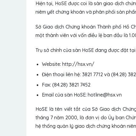
Hiện tại, HoSE được coi là sàn giao dịch ch
niêm yết chứng khoán và phân phối sản phẩ
Sở Giao dịch Chứng khoán Thành phố Hồ Ch
một thành viên với vốn điều lệ ban đầu là 1.
Trụ sở chính của sàn HoSE đang được đặt tại 
Website: http://hsx.vn/
Điện thoại liên hệ: 3821 7712 và (84.28) 382
Fax: (84.28) 3821 7452
Email của sàn HoSE: hotline@hsx.vn
HoSE là tên viết tắt của Sở Giao dịch Chứ
tháng 7 năm 2000, là đơn vị do Ủy ban Chứn
hệ thống quản lý giao dịch chứng khoán niêm