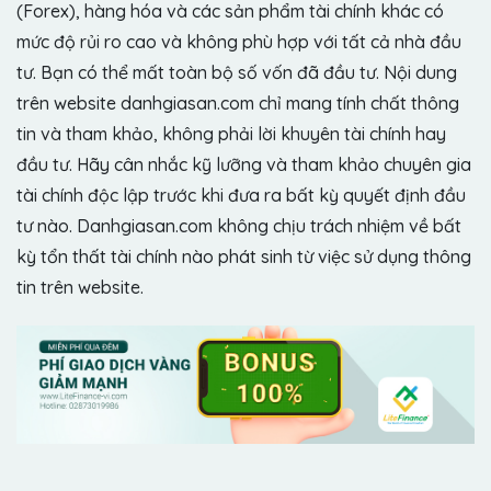
(Forex), hàng hóa và các sản phẩm tài chính khác có
mức độ rủi ro cao và không phù hợp với tất cả nhà đầu
tư. Bạn có thể mất toàn bộ số vốn đã đầu tư. Nội dung
trên website danhgiasan.com chỉ mang tính chất thông
tin và tham khảo, không phải lời khuyên tài chính hay
đầu tư. Hãy cân nhắc kỹ lưỡng và tham khảo chuyên gia
tài chính độc lập trước khi đưa ra bất kỳ quyết định đầu
tư nào. Danhgiasan.com không chịu trách nhiệm về bất
kỳ tổn thất tài chính nào phát sinh từ việc sử dụng thông
tin trên website.