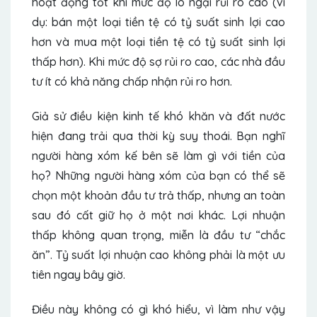
hoạt động tốt khi mức độ lo ngại rủi ro cao (ví
dụ: bán một loại tiền tệ có tỷ suất sinh lợi cao
hơn và mua một loại tiền tệ có tỷ suất sinh lợi
thấp hơn). Khi mức độ sợ rủi ro cao, các nhà đầu
tư ít có khả năng chấp nhận rủi ro hơn.
Giả sử điều kiện kinh tế khó khăn và đất nước
hiện đang trải qua thời kỳ suy thoái. Bạn nghĩ
người hàng xóm kế bên sẽ làm gì với tiền của
họ? Những người hàng xóm của bạn có thể sẽ
chọn một khoản đầu tư trả thấp, nhưng an toàn
sau đó cất giữ họ ở một nơi khác. Lợi nhuận
thấp không quan trọng, miễn là đầu tư “chắc
ăn”. Tỷ suất lợi nhuận cao không phải là một ưu
tiên ngay bây giờ.
Điều này không có gì khó hiểu, vì làm như vậy