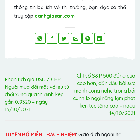
thông tin bổ ích về thị trường, bạn đọc có thể
truy cập
danhgiasan.com
Chỉ số S&P 500 đóng cửa
Phân tích giá USD / CHF:
cao hơn, dẫn đầu bởi sức
Người mua đối mặt với sự từ
mạnh công nghệ trong bối
chối xung quanh đỉnh kép
cảnh lo ngại rằng lạm phát
gần 0,9320 – ngày
liên tục tăng cao – ngày
13/10/2021
14/10/2021
TUYÊN BỐ MIỄN TRÁCH NHIỆM
:
Giao dịch ngoại hối