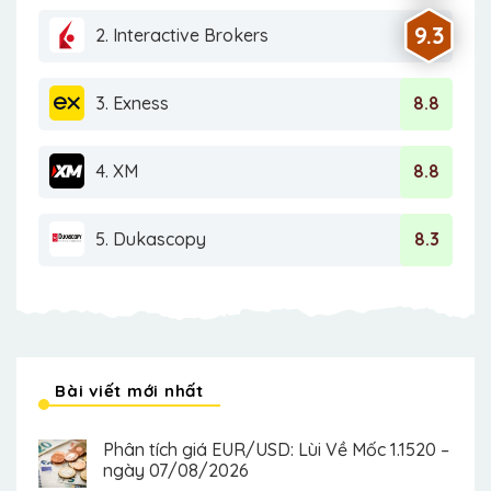
9.3
2. Interactive Brokers
3. Exness
8.8
4. XM
8.8
5. Dukascopy
8.3
Bài viết mới nhất
Phân tích giá EUR/USD: Lùi Về Mốc 1.1520 –
ngày 07/08/2026