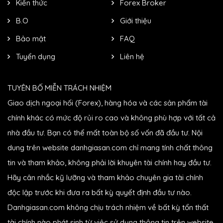
Kiến thức
Forex Broker
B.O
Giới thiệu
Bảo mật
FAQ
Tuyển dụng
Liên hệ
TUYÊN BỐ MIỄN TRÁCH NHIỆM
Giao dịch ngoại hối (Forex), hàng hóa và các sản phẩm tài
chính khác có mức độ rủi ro cao và không phù hợp với tất cả
nhà đầu tư. Bạn có thể mất toàn bộ số vốn đã đầu tư. Nội
dung trên website danhgiasan.com chỉ mang tính chất thông
tin và tham khảo, không phải lời khuyên tài chính hay đầu tư.
Hãy cân nhắc kỹ lưỡng và tham khảo chuyên gia tài chính
độc lập trước khi đưa ra bất kỳ quyết định đầu tư nào.
Danhgiasan.com không chịu trách nhiệm về bất kỳ tổn thất
tài chính nào phát sinh từ việc sử dụng thông tin trên website.