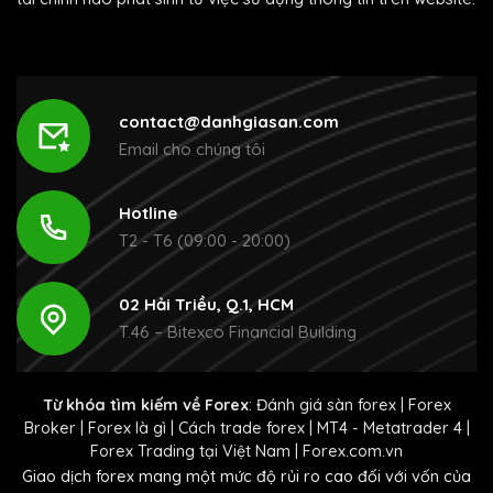
contact@danhgiasan.com
Email cho chúng tôi
Hotline
T2 - T6 (09:00 - 20:00)
02 Hải Triều, Q.1, HCM
T.46 – Bitexco Financial Building
Từ khóa tìm kiếm về Forex
:
Đánh giá sàn forex
|
Forex
Broker
|
Forex là gì
|
Cách trade forex
|
MT4 - Metatrader 4
|
Forex Trading tại Việt Nam
|
Forex.com.vn
Giao dịch forex mang một mức độ rủi ro cao đối với vốn của