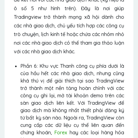
ô số 5 như hình trên). Đây là nơi giúp
Tradingview trở thành mạng xã hội dành cho
các nhà giao dịch, chủ yếu tích hợp các công cụ
trò chuyện, lịch kinh tế hoặc chứa các nhóm nhỏ
nơi các nhà giao dịch có thể tham gia thảo luận
với các nhà giao dịch khác.
Phần 6: Khu vực Thanh công cụ phía dưới là
của hầu hết các nhà giao dịch, nhưng cũng
khá thú vị để giải thích tại sao TradingView
trở thành một nền tảng hoàn chỉnh với các
công cụ ghi lại, mở tài khoản demo trên các
sàn giao dịch liên kết. Với TradingView để
giao dịch mà không nhất thiết phải đăng ký
từ bất kỳ sàn nào. Ngoài ra, TradingView còn
cung cấp các dữ liệu cụ thể liên quan đến
chứng khoán,
Forex
hay các loại hàng hóa