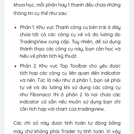
khoa học, mỗi phần hay 1 thanh đều chứa những
thông tin cụ thể như sau:
Phần 1: Khu vực Thanh công cụ bên trái ở đây
chứa tất cả các công cụ vẽ và đo lường do
TradingView cung cấp. Tuy nhiên, để sử dụng
thành thạo các công cụ này, bạn cần học và
hiểu về phân tích kỹ thuật.
Phần 2: Khu vực Top Toolbar chủ yếu được
tích hợp các công cụ liên quan đến indicator
và nến. Tức là nếu như ở phần 1, bạn sẽ phải
tự vẽ và đo lường khi sử dụng các công cụ
như Fibonacci thì ở phần 2 là nơi chứa các
indicator có sẵn nếu muốn sử dụng bạn chỉ
cần tích hợp với chart của tradingview. .
Các chỉ số này được tính toán tự động bằng
máy chứ không phải Trader tự tính toán. Vì vậy