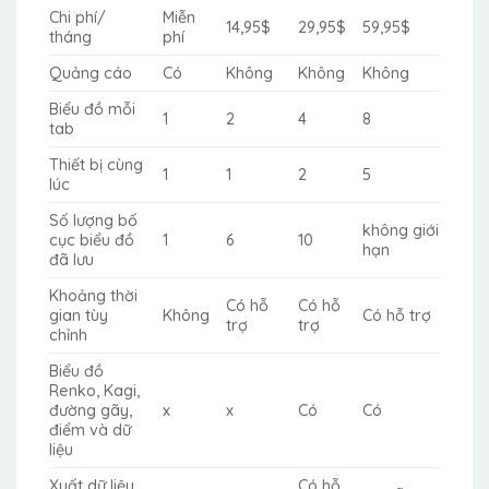
Chi phí/
Miễn
14,95$
29,95$
59,95$
tháng
phí
Quảng cáo
Có
Không
Không
Không
Biểu đồ mỗi
1
2
4
8
tab
Thiết bị cùng
1
1
2
5
lúc
Số lượng bố
không giới
cục biểu đồ
1
6
10
hạn
đã lưu
Khoảng thời
Có hỗ
Có hỗ
gian tùy
Không
Có hỗ trợ
trợ
trợ
chỉnh
Biểu đồ
Renko, Kagi,
đường gãy,
x
x
Có
Có
điểm và dữ
liệu
Xuất dữ liệu
Có hỗ