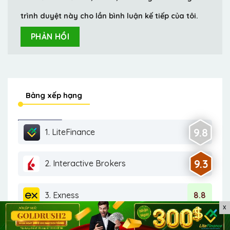
trình duyệt này cho lần bình luận kế tiếp của tôi.
Bảng xếp hạng
9.8
1. LiteFinance
9.3
2. Interactive Brokers
3. Exness
8.8
X
4. XM
8.8