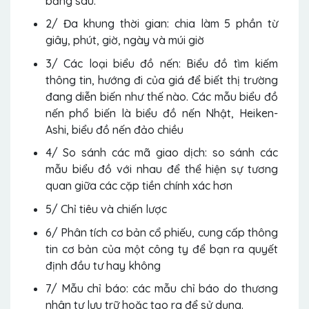
bảng sau:
2/ Đa khung thời gian: chia làm 5 phần từ
giây, phút, giờ, ngày và múi giờ
3/ Các loại biểu đồ nến: Biểu đồ tìm kiếm
thông tin, hướng đi của giá để biết thị trường
đang diễn biến như thế nào. Các mẫu biểu đồ
nến phổ biến là biểu đồ nến Nhật, Heiken-
Ashi, biểu đồ nến đảo chiều
4/ So sánh các mã giao dịch: so sánh các
mẫu biểu đồ với nhau để thể hiện sự tương
quan giữa các cặp tiền chính xác hơn
5/ Chỉ tiêu và chiến lược
6/ Phân tích cơ bản cổ phiếu, cung cấp thông
tin cơ bản của một công ty để bạn ra quyết
định đầu tư hay không
7/ Mẫu chỉ báo: các mẫu chỉ báo do thương
nhân tự lưu trữ hoặc tạo ra để sử dụng.