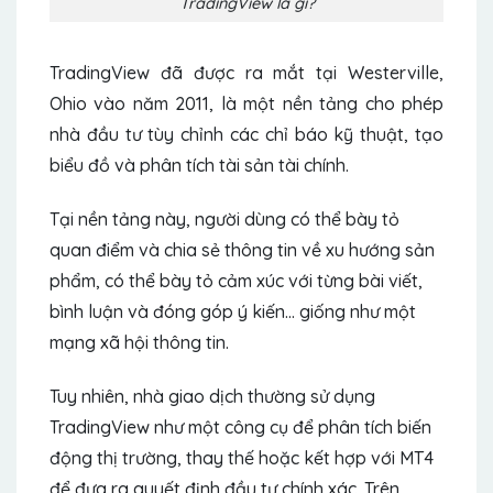
TradingView là gì?
TradingView đã được ra mắt tại Westerville,
Ohio vào năm 2011, là một nền tảng cho phép
nhà đầu tư tùy chỉnh các chỉ báo kỹ thuật, tạo
biểu đồ và phân tích tài sản tài chính.
Tại nền tảng này, người dùng có thể bày tỏ
quan điểm và chia sẻ thông tin về xu hướng sản
phẩm, có thể bày tỏ cảm xúc với từng bài viết,
bình luận và đóng góp ý kiến… giống như một
mạng xã hội thông tin.
Tuy nhiên, nhà giao dịch thường sử dụng
TradingView như một công cụ để phân tích biến
động thị trường, thay thế hoặc kết hợp với MT4
để đưa ra quyết định đầu tư chính xác. Trên