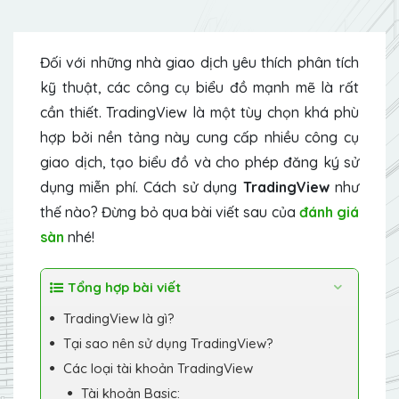
Đối với những nhà giao dịch yêu thích phân tích
kỹ thuật, các công cụ biểu đồ mạnh mẽ là rất
cần thiết. TradingView là một tùy chọn khá phù
hợp bởi nền tảng này cung cấp nhiều công cụ
giao dịch, tạo biểu đồ và cho phép đăng ký sử
dụng miễn phí. Cách sử dụng
TradingView
như
thế nào? Đừng bỏ qua bài viết sau của
đánh giá
sàn
nhé!
Tổng hợp bài viết
TradingView là gì?
Tại sao nên sử dụng TradingView?
Các loại tài khoản TradingView
Tài khoản Basic: