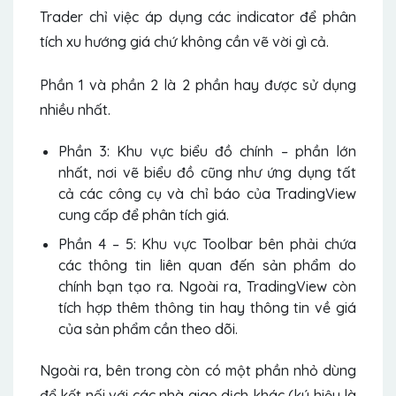
Trader chỉ việc áp dụng các indicator để phân
tích xu hướng giá chứ không cần vẽ vời gì cả.
Phần 1 và phần 2 là 2 phần hay được sử dụng
nhiều nhất.
Phần 3: Khu vực biểu đồ chính – phần lớn
nhất, nơi vẽ biểu đồ cũng như ứng dụng tất
cả các công cụ và chỉ báo của TradingView
cung cấp để phân tích giá.
Phần 4 – 5: Khu vực Toolbar bên phải chứa
các thông tin liên quan đến sản phẩm do
chính bạn tạo ra. Ngoài ra, TradingView còn
tích hợp thêm thông tin hay thông tin về giá
của sản phẩm cần theo dõi.
Ngoài ra, bên trong còn có một phần nhỏ dùng
để kết nối với các nhà giao dịch khác (ký hiệu là