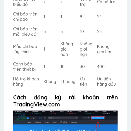
x
x
Có hỗ trợ
biểu đồ
trợ
Chỉ báo trên
1
1
9
24
chỉ báo
Chỉ báo trên
3
5
10
25
mỗi biểu đồ
Không
Không
Mẫu chỉ báo
Không
1
giới
giới
tùy chỉnh
giới hạn
hạn
hạn
Cảnh báo
1
10
30
400
trên thiết bị
Hỗ trợ khách
Ưu
Ưu tiên
Không
Thường
hàng
tiên
hàng đầu
Cách đăng ký tài khoản trên
TradingView.com