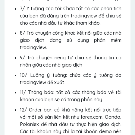
7/ Ý tưởng của tôi: Chứa tất cả các phân tích
của bạn đã đăng trên tradingview để chia sẻ
cho các nhà đầu tư khác tham khảo.
8/ Trò chuyện công khai: kết nối giữa các nhà
giao dịch đang sử dụng phần mềm
tradingview.
9/ Trò chuyện riêng tư: chia sẻ thông tin cá
nhân giữa các nhà giao dịch
10/ Luồng ý tưởng: chứa các ý tưởng do
tradingview đề xuất
11/ Thông báo: tất cả các thông báo về tài
khoản của bạn sẽ có trong phần này
12/ Order bar: có khả năng kết nối trực tiếp
với một số sàn liên kết như forex.com, Oanda,
Poloniex để nhà đầu tư thực hiện giao dịch.
Các tài khoản này chỉ là tài khoản demo nên