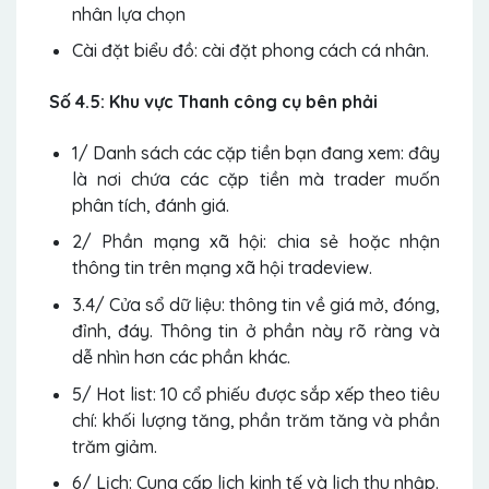
nhân lựa chọn
Cài đặt biểu đồ: cài đặt phong cách cá nhân.
Số 4.5: Khu vực Thanh công cụ bên phải
1/ Danh sách các cặp tiền bạn đang xem: đây
là nơi chứa các cặp tiền mà trader muốn
phân tích, đánh giá.
2/ Phần mạng xã hội: chia sẻ hoặc nhận
thông tin trên mạng xã hội tradeview.
3.4/ Cửa sổ dữ liệu: thông tin về giá mở, đóng,
đỉnh, đáy. Thông tin ở phần này rõ ràng và
dễ nhìn hơn các phần khác.
5/ Hot list: 10 cổ phiếu được sắp xếp theo tiêu
chí: khối lượng tăng, phần trăm tăng và phần
trăm giảm.
6/ Lịch: Cung cấp lịch kinh tế và lịch thu nhập.