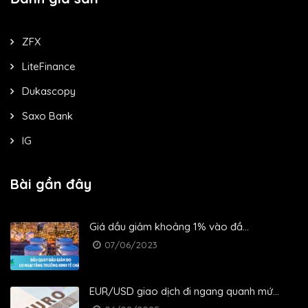
ZFX
LiteFinance
Dukascopy
Saxo Bank
IG
Bài gần đây
Giá dầu giảm khoảng 1% vào đầ...
07/06/2023
EUR/USD giao dịch đi ngang quanh mứ...