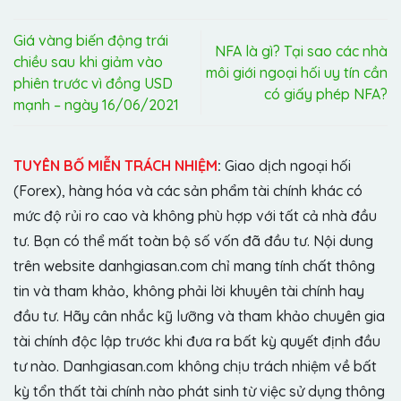
Giá vàng biến động trái
NFA là gì? Tại sao các nhà
chiều sau khi giảm vào
môi giới ngoại hối uy tín cần
phiên trước vì đồng USD
có giấy phép NFA?
mạnh – ngày 16/06/2021
TUYÊN BỐ MIỄN TRÁCH NHIỆM
:
Giao dịch ngoại hối
(Forex), hàng hóa và các sản phẩm tài chính khác có
mức độ rủi ro cao và không phù hợp với tất cả nhà đầu
tư. Bạn có thể mất toàn bộ số vốn đã đầu tư. Nội dung
trên website danhgiasan.com chỉ mang tính chất thông
tin và tham khảo, không phải lời khuyên tài chính hay
đầu tư. Hãy cân nhắc kỹ lưỡng và tham khảo chuyên gia
tài chính độc lập trước khi đưa ra bất kỳ quyết định đầu
tư nào. Danhgiasan.com không chịu trách nhiệm về bất
kỳ tổn thất tài chính nào phát sinh từ việc sử dụng thông