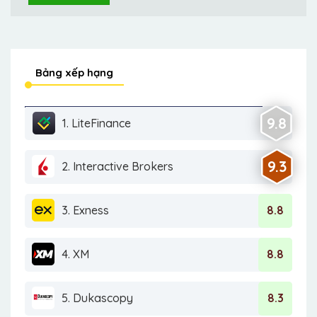
Bảng xếp hạng
9.8
1. LiteFinance
9.3
2. Interactive Brokers
3. Exness
8.8
4. XM
8.8
5. Dukascopy
8.3