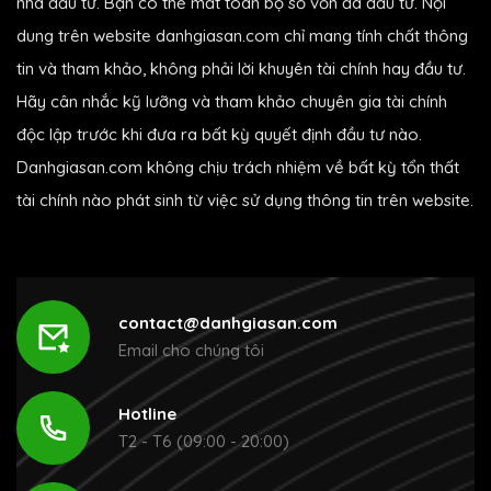
nhà đầu tư. Bạn có thể mất toàn bộ số vốn đã đầu tư. Nội
dung trên website danhgiasan.com chỉ mang tính chất thông
tin và tham khảo, không phải lời khuyên tài chính hay đầu tư.
Hãy cân nhắc kỹ lưỡng và tham khảo chuyên gia tài chính
độc lập trước khi đưa ra bất kỳ quyết định đầu tư nào.
Danhgiasan.com không chịu trách nhiệm về bất kỳ tổn thất
tài chính nào phát sinh từ việc sử dụng thông tin trên website.
contact@danhgiasan.com
Email cho chúng tôi
Hotline
T2 - T6 (09:00 - 20:00)