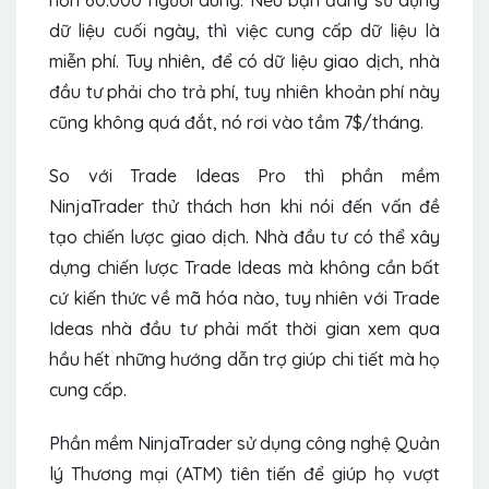
hơn 60.000 người dùng. Nếu bạn đang sử dụng
dữ liệu cuối ngày, thì việc cung cấp dữ liệu là
miễn phí. Tuy nhiên, để có dữ liệu giao dịch, nhà
đầu tư phải cho trả phí, tuy nhiên khoản phí này
cũng không quá đắt, nó rơi vào tầm 7$/tháng.
So với Trade Ideas Pro thì phần mềm
NinjaTrader thử thách hơn khi nói đến vấn đề
tạo chiến lược giao dịch. Nhà đầu tư có thể xây
dựng chiến lược Trade Ideas mà không cần bất
cứ kiến thức về mã hóa nào, tuy nhiên với Trade
Ideas nhà đầu tư phải mất thời gian xem qua
hầu hết những hướng dẫn trợ giúp chi tiết mà họ
cung cấp.
Phần mềm NinjaTrader sử dụng công nghệ Quản
lý Thương mại (ATM) tiên tiến để giúp họ vượt