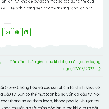
bí ẩn lớn, rất khó để dự đoán một số tác động trễ của
hư vậy sẽ ảnh hưởng đến các thị trường rộng lớn hơn
Dầu đảo chiều giảm sau khi Libya nối lại sản lượng –
u
ngày 17/07/2023
hối (Forex), hàng hóa và các sản phẩm tài chính khác có
hà đầu tư. Bạn có thể mất toàn bộ số vốn đã đầu tư. Nội
chất thông tin và tham khảo, không phải lời khuyên tài
khảo chuyên gia tài chính độc lập trước khi đưa ra bất