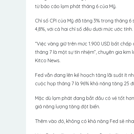
từ báo cáo lạm phát tháng 6 của Mỹ.
Chỉ số CPI của Mỹ đã tăng 3% trong tháng 6 s
4,8%, với cả hai chỉ số đều dưới mức ước tính.
“Việc vàng giữ trên mức 1.900 USD bất chấp 
tháng 7 là một sự tín nhiệm”, chuyên gia kim l
Kitco News.
Fed vẫn đang lên kế hoạch tăng lãi suất ít nh
cuộc họp tháng 7 là 96% khả năng tăng 25 đ
Mặc dù lạm phát đang bắt đầu có vẻ tốt hơn, 
giá năng lượng tăng đột biến.
Thêm vào đó, không có khả năng Fed sẽ nhan