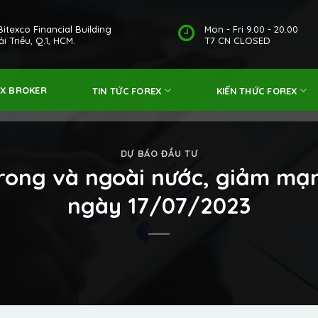
Bitexco Financial Building
Mon - Fri 9.00 - 20.00
i Triều, Q.1, HCM.
T7 CN CLOSED
EX BROKER
TIN TỨC FOREX
KIẾN THỨC FOREX
DỰ BÁO ĐẦU TƯ
rong và ngoài nước, giảm mạ
ngày 17/07/2023