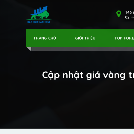
T46 
02 Hả
TRANG CHỦ
GIỚI THIỆU
TOP FOR
Cập nhật giá vàng t