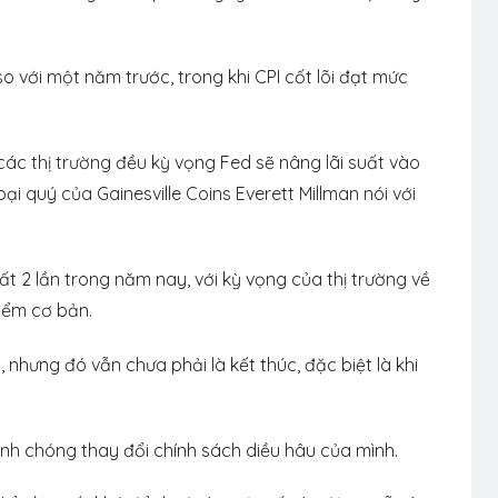
o với một năm trước, trong khi CPI cốt lõi đạt mức
các thị trường đều kỳ vọng Fed sẽ nâng lãi suất vào
oại quý của Gainesville Coins Everett Millman nói với
ất 2 lần trong năm nay, với kỳ vọng của thị trường về
iểm cơ bản.
nhưng đó vẫn chưa phải là kết thúc, đặc biệt là khi
h chóng thay đổi chính sách diều hâu của mình.