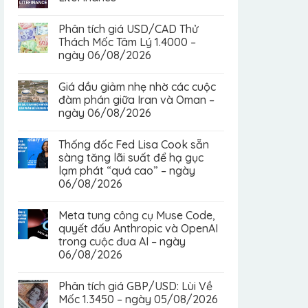
Phân tích giá USD/CAD Thử
Thách Mốc Tâm Lý 1.4000 –
ngày 06/08/2026
Giá dầu giảm nhẹ nhờ các cuộc
đàm phán giữa Iran và Oman –
ngày 06/08/2026
Thống đốc Fed Lisa Cook sẵn
sàng tăng lãi suất để hạ gục
lạm phát “quá cao” – ngày
06/08/2026
Meta tung công cụ Muse Code,
quyết đấu Anthropic và OpenAI
trong cuộc đua AI – ngày
06/08/2026
Phân tích giá GBP/USD: Lùi Về
Mốc 1.3450 – ngày 05/08/2026