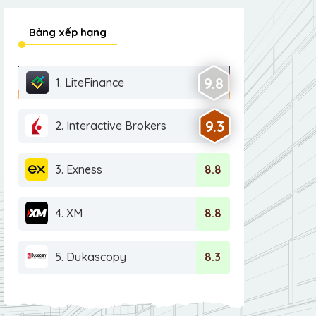
Bảng xếp hạng
9.8
1. LiteFinance
9.3
2. Interactive Brokers
3. Exness
8.8
4. XM
8.8
5. Dukascopy
8.3