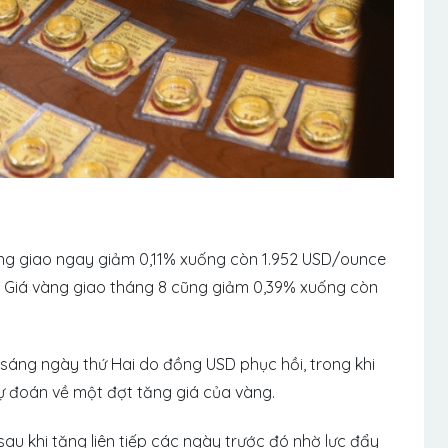
vàng giao ngay giảm 0,11% xuống còn 1.952 USD/ounce
s. Giá vàng giao tháng 8 cũng giảm 0,39% xuống còn
 sáng ngày thứ Hai do đồng USD phục hồi, trong khi
ự đoán về một đợt tăng giá của vàng.
sau khi tăng liên tiếp các ngày trước đó nhờ lực đẩy