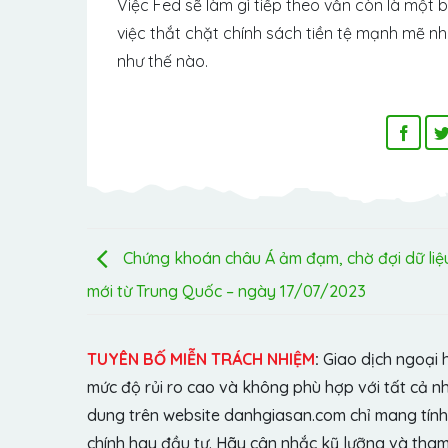
Việc Fed sẽ làm gì tiếp theo vẫn còn là một 
việc thắt chặt chính sách tiền tệ mạnh mẽ n
như thế nào.
Chứng khoán châu Á ảm đạm, chờ đợi dữ liệ
mới từ Trung Quốc – ngày 17/07/2023
TUYÊN BỐ MIỄN TRÁCH NHIỆM
:
Giao dịch ngoại 
mức độ rủi ro cao và không phù hợp với tất cả n
dung trên website danhgiasan.com chỉ mang tính 
chính hay đầu tư. Hãy cân nhắc kỹ lưỡng và tham 