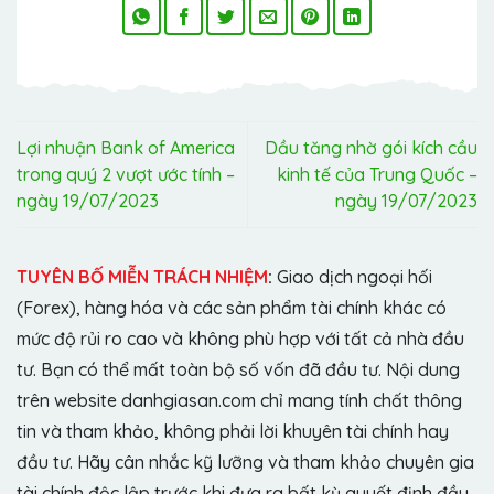
Lợi nhuận Bank of America
Dầu tăng nhờ gói kích cầu
trong quý 2 vượt ước tính –
kinh tế của Trung Quốc –
ngày 19/07/2023
ngày 19/07/2023
TUYÊN BỐ MIỄN TRÁCH NHIỆM
:
Giao dịch ngoại hối
(Forex), hàng hóa và các sản phẩm tài chính khác có
mức độ rủi ro cao và không phù hợp với tất cả nhà đầu
tư. Bạn có thể mất toàn bộ số vốn đã đầu tư. Nội dung
trên website danhgiasan.com chỉ mang tính chất thông
tin và tham khảo, không phải lời khuyên tài chính hay
đầu tư. Hãy cân nhắc kỹ lưỡng và tham khảo chuyên gia
tài chính độc lập trước khi đưa ra bất kỳ quyết định đầu