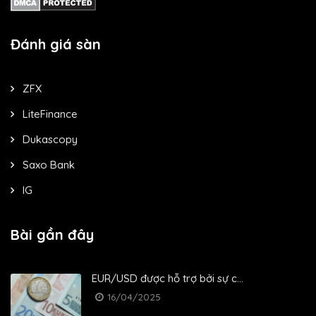
Đánh giá sàn
ZFX
LiteFinance
Dukascopy
Saxo Bank
IG
Bài gần đây
EUR/USD được hỗ trợ bởi sự c...
16/04/2025