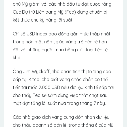
phủ Mỹ giảm, với các nhà đầu tư đặt cược rằng
Cục Dự trữ Liên bang Mỹ (Fed) đang chuẩn bị
kết thúc chu kỳ nâng lãi suất.
Chỉ số USD Index dao động gần mức thấp nhất
trong hơn một năm, giúp vàng trở nên rẻ hơn
đối với những người mua bằng các loại tiền tệ
khác.
Ông Jim Wyckoff, nhà phân tích thị trường cao
cấp tại Kitco, cho biết vàng chắc chắn có thể
tiến tới mốc 2.000 USD nếu dữ liệu kinh tế sắp tới
cho thấy Fed sẽ sớm dừng việc thắt chặt sau
một đợt tăng lãi suất nữa trong tháng 7 này.
Các nhà giao dịch vàng cũng đón nhận dữ liệu
cho thấy doanh số bán lẻ ​​trong tháng 6 của Mỹ