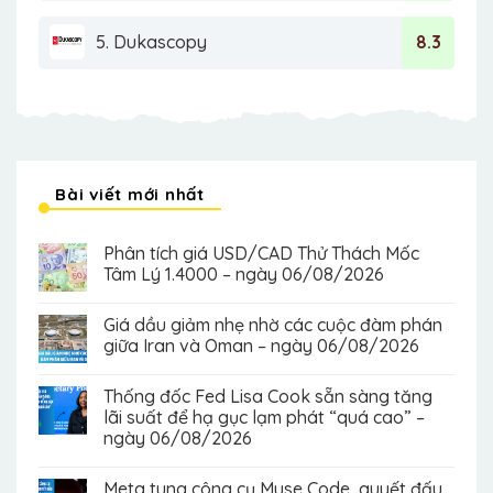
5. Dukascopy
8.3
Bài viết mới nhất
Phân tích giá USD/CAD Thử Thách Mốc
Tâm Lý 1.4000 – ngày 06/08/2026
Giá dầu giảm nhẹ nhờ các cuộc đàm phán
giữa Iran và Oman – ngày 06/08/2026
Thống đốc Fed Lisa Cook sẵn sàng tăng
lãi suất để hạ gục lạm phát “quá cao” –
ngày 06/08/2026
Meta tung công cụ Muse Code, quyết đấu