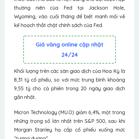
thường niên của Fed tại Jackson Hole,
Wyoming, vào cuối tháng để biết manh mối về
kế hoạch thắt chặt chính sách của Fed.
Giá vàng online cập nhật
24/24
Khối lượng trên các sàn giao dịch của Hoa Kỳ là
8,31 tỷ cổ phiếu, so với mức trung bình khoảng
9,55 tỷ cho cả phiên trong 20 ngày giao dịch
gần nhất.
Micron Technology (MU.O) giảm 6,4%, một trong
những trọng số lớn nhất trên S&P 500, sau khi
Morgan Stanley hạ cấp cổ phiếu xuống mức
“tương đương”.