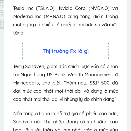
Tesla Inc (TSLA.O), Nvidia Corp (NVDA.O) và
Moderna Inc (MRNA.O) cũng tăng điểm trong
một ngày có nhiều cổ phiếu giảm hơn so với mức
tăng.
Thị trường Fx là gì
Terry Sandven, giám đốc chiến lược vốn cổ phần
tại Ngân hàng US Bank Wealth Management ở
Minneapolis, cho biết: “Hôm nay, S&P 500 đã
đạt mức cao nhất mọi thời đại và đang ở mức
cao nhất mọi thời đại vì những lý do chính đáng”.
Nền tảng cơ bản là hỗ trợ giá cổ phiếu cao hơn,
Sandven nói. Thu nhập đang có xu hướng cao
hơn, lãi suất thấp và lạm phát vẫn ở mức vừa