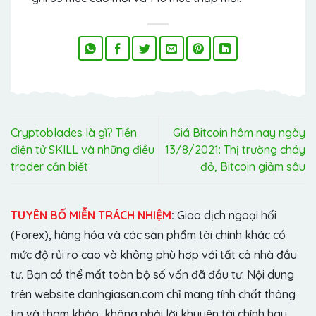
Cryptoblades là gì? Tiền
Giá Bitcoin hôm nay ngày
điện tử SKILL và những điều
13/8/2021: Thị trường cháy
trader cần biết
đỏ, Bitcoin giảm sâu
TUYÊN BỐ MIỄN TRÁCH NHIỆM
:
Giao dịch ngoại hối
(Forex), hàng hóa và các sản phẩm tài chính khác có
mức độ rủi ro cao và không phù hợp với tất cả nhà đầu
tư. Bạn có thể mất toàn bộ số vốn đã đầu tư. Nội dung
trên website danhgiasan.com chỉ mang tính chất thông
tin và tham khảo, không phải lời khuyên tài chính hay