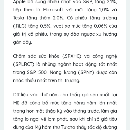
Apple bổ sung nhiều nhất vào S&P, tăng 2,1%,
tiếp theo là Microsoft với mức tăng 1,0% và
Tesla tăng thêm 2,0%. Cổ phiếu tăng trưởng
(.RLG) tăng 0,5%, vượt xa mức tăng 0,06% của
giá trị cổ phiếu, trong sự đảo ngược xu hướng
gần đây.
Chăm sóc sức khỏe (.SPXHC) và công nghệ
(.SPLRCT) là những ngành hoạt động tốt nhất
trong S&P 500. Năng lượng (.SPNY) được cân
nhắc nhiều nhất trên thị trường.
Dữ liệu vào thứ năm cho thấy giá sản xuất tại
Mỹ đã công bố mức tăng hàng năm lớn nhất
trong hơn một thập kỷ vào tháng trước, làm gia
tăng lo ngại về lạm phát, sau khi chỉ số giá tiêu
dùng của Mỹ hôm thứ Tư cho thấy tốc độ dường