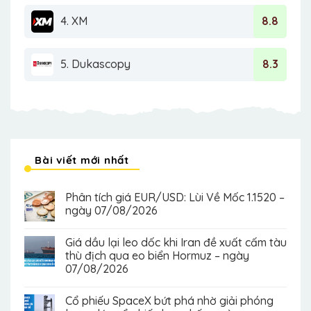
4. XM
8.8
5. Dukascopy
8.3
Bài viết mới nhất
Phân tích giá EUR/USD: Lùi Về Mốc 1.1520 –
ngày 07/08/2026
Giá dầu lại leo dốc khi Iran đề xuất cấm tàu
thù địch qua eo biển Hormuz – ngày
07/08/2026
Cổ phiếu SpaceX bứt phá nhờ giải phóng