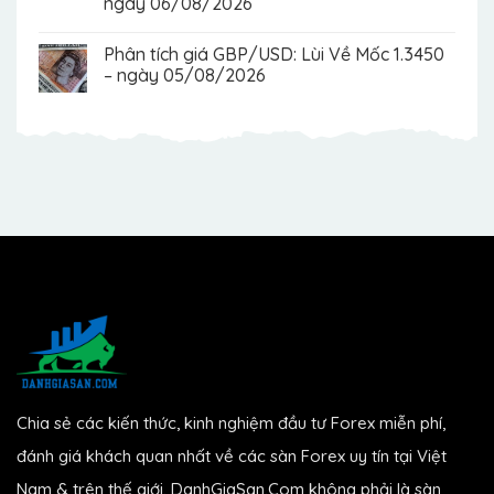
ngày 06/08/2026
Phân tích giá GBP/USD: Lùi Về Mốc 1.3450
– ngày 05/08/2026
Chia sẻ các kiến thức, kinh nghiệm đầu tư Forex miễn phí,
đánh giá khách quan nhất về các sàn Forex uy tín tại Việt
Nam & trên thế giới. DanhGiaSan.Com không phải là sàn