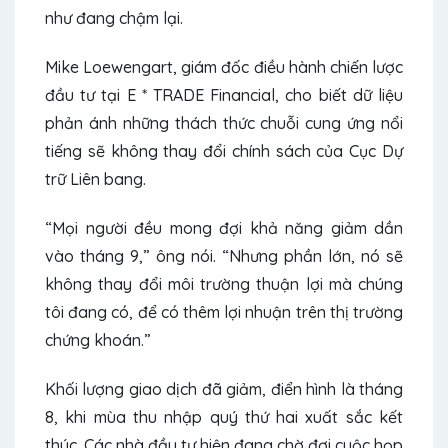
như đang chậm lại.
Mike Loewengart, giám đốc điều hành chiến lược
đầu tư tại E * TRADE Financial, cho biết dữ liệu
phản ánh những thách thức chuỗi cung ứng nổi
tiếng sẽ không thay đổi chính sách của Cục Dự
trữ Liên bang.
“Mọi người đều mong đợi khả năng giảm dần
vào tháng 9,” ông nói. “Nhưng phần lớn, nó sẽ
không thay đổi môi trường thuận lợi mà chúng
tôi đang có, để có thêm lợi nhuận trên thị trường
chứng khoán.”
Khối lượng giao dịch đã giảm, điển hình là tháng
8, khi mùa thu nhập quý thứ hai xuất sắc kết
thúc. Các nhà đầu tư hiện đang chờ đợi cuộc họp