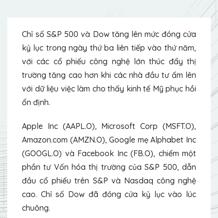
Chỉ số S&P 500 và Dow tăng lên mức đóng cửa
kỷ lục trong ngày thứ ba liên tiếp vào thứ năm,
với các cổ phiếu công nghệ lớn thúc đẩy thị
trường tăng cao hơn khi các nhà đầu tư ấm lên
với dữ liệu việc làm cho thấy kinh tế Mỹ phục hồi
ổn định.
Apple Inc (AAPL.O), Microsoft Corp (MSFT.O),
Amazon.com (AMZN.O), Google mẹ Alphabet Inc
(GOOGL.O) và Facebook Inc (FB.O), chiếm một
phần tư Vốn hóa thị trường của S&P 500, dẫn
đầu cổ phiếu trên S&P và Nasdaq công nghệ
cao. Chỉ số Dow đã đóng cửa kỷ lục vào lúc
chuông.