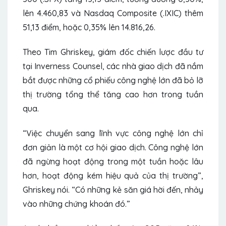
lên 4.460,83 và Nasdaq Composite (.IXIC) thêm
51,13 điểm, hoặc 0,35% lên 14.816,26.
Theo Tim Ghriskey, giám đốc chiến lược đầu tư
tại Inverness Counsel, các nhà giao dịch đã nắm
bắt được những cổ phiếu công nghệ lớn đã bỏ lỡ
thị trường tổng thể tăng cao hơn trong tuần
qua.
“Việc chuyển sang lĩnh vực công nghệ lớn chỉ
đơn giản là một cơ hội giao dịch. Công nghệ lớn
đã ngừng hoạt động trong một tuần hoặc lâu
hơn, hoạt động kém hiệu quả của thị trường”,
Ghriskey nói. “Có những kẻ săn giá hời đến, nhảy
vào những chứng khoán đó.”