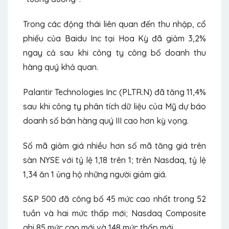
Trong các động thái liên quan đến thu nhập, cổ
phiếu của Baidu Inc tại Hoa Kỳ đã giảm 3,2%
ngay cả sau khi công ty công bố doanh thu
hàng quý khả quan.
Palantir Technologies Inc (PLTR.N) đã tăng 11,4%
sau khi công ty phân tích dữ liệu của Mỹ dự báo
doanh số bán hàng quý III cao hơn kỳ vọng.
Số mã giảm giá nhiều hơn số mã tăng giá trên
sàn NYSE với tỷ lệ 1,18 trên 1; trên Nasdaq, tỷ lệ
1,34 ăn 1 ủng hộ những người giảm giá.
S&P 500 đã công bố 45 mức cao nhất trong 52
tuần và hai mức thấp mới; Nasdaq Composite
ghi 85 mức cao mới và 148 mức thấp mới.