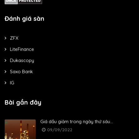
Đánh giá sàn
ZFX
LiteFinance
Dukascopy
Saxo Bank
IG
Bài gần đây
Giá dầu giảm trong ngày thứ sáu...
09/09/2022