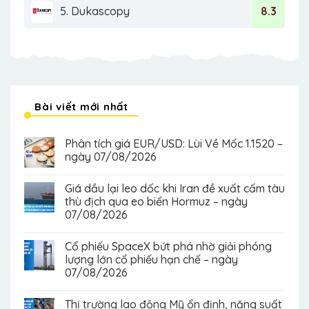
5. Dukascopy
8.3
Bài viết mới nhất
Phân tích giá EUR/USD: Lùi Về Mốc 1.1520 –
ngày 07/08/2026
Giá dầu lại leo dốc khi Iran đề xuất cấm tàu
thù địch qua eo biển Hormuz – ngày
07/08/2026
Cổ phiếu SpaceX bứt phá nhờ giải phóng
lượng lớn cổ phiếu hạn chế – ngày
07/08/2026
Thị trường lao động Mỹ ổn định, năng suất