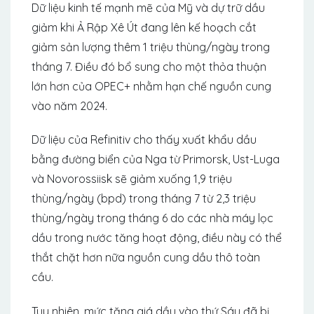
Dữ liệu kinh tế mạnh mẽ của Mỹ và dự trữ dầu
giảm khi Ả Rập Xê Út đang lên kế hoạch cắt
giảm sản lượng thêm 1 triệu thùng/ngày trong
tháng 7. Điều đó bổ sung cho một thỏa thuận
lớn hơn của OPEC+ nhằm hạn chế nguồn cung
vào năm 2024.
Dữ liệu của Refinitiv cho thấy xuất khẩu dầu
bằng đường biển của Nga từ Primorsk, Ust-Luga
và Novorossiisk sẽ giảm xuống 1,9 triệu
thùng/ngày (bpd) trong tháng 7 từ 2,3 triệu
thùng/ngày trong tháng 6 do các nhà máy lọc
dầu trong nước tăng hoạt động, điều này có thể
thắt chặt hơn nữa nguồn cung dầu thô toàn
cầu.
Tuy nhiên, mức tăng giá dầu vào thứ Sáu đã bị