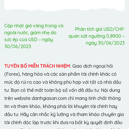
Cập nhật giá vàng trong và
Phân tích giá USD/CHF:
ngoài nước, giảm nhẹ do
quan sát ngưỡng 0,8900 –
sức ép của USD – ngày
ngày 30/06/2023
30/06/2023
TUYÊN BỐ MIỄN TRÁCH NHIỆM
:
Giao dịch ngoại hối
(Forex), hàng hóa và các sản phẩm tài chính khác có
mức độ rủi ro cao và không phù hợp với tất cả nhà đầu
tư. Bạn có thể mất toàn bộ số vốn đã đầu tư. Nội dung
trên website danhgiasan.com chỉ mang tính chất thông
tin và tham khảo, không phải lời khuyên tài chính hay
đầu tư. Hãy cân nhắc kỹ lưỡng và tham khảo chuyên gia
tài chính độc lập trước khi đưa ra bất kỳ quyết định đầu