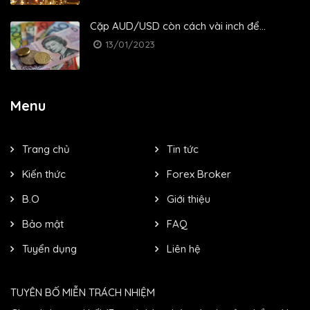
Cặp AUD/USD còn cách vài inch để...
13/01/2023
Menu
Trang chủ
Tin tức
Kiến thức
Forex Broker
B.O
Giới thiệu
Bảo mật
FAQ
Tuyển dụng
Liên hệ
TUYÊN BỐ MIỄN TRÁCH NHIỆM