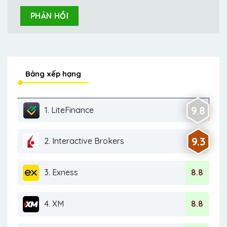
Bảng xếp hạng
9.8
1. LiteFinance
9.3
2. Interactive Brokers
3. Exness
8.8
4. XM
8.8